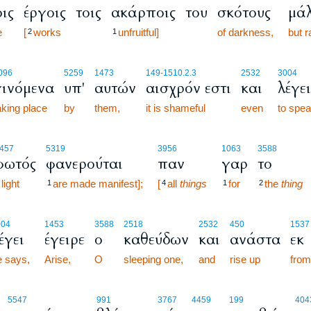
οις
έργοις
τοις
ακάρποις
του
σκότους
μάλ
e
[
works
unfruitful]
of darkness,
but r
2
1
096
5259
1473
149
-1510.2.3
2532
3004
γινόμενα
υπ'
αυτών
αισχρόν εστι
και
λέγε
aking place
by
them,
it is shameful
even
to spea
457
5319
3956
1063
3588
φωτός
φανερούται
παν
γαρ
το
light
are made manifest];
[
all
things
for
the
thing
1
4
1
2
004
1453
3588
2518
2532
450
1537
έγει
έγειρε
ο
καθεύδων
και
ανάστα
εκ
e says,
Arise,
O
sleeping one,
and
rise up
from
5:15
5547
991
3767
4459
199
404