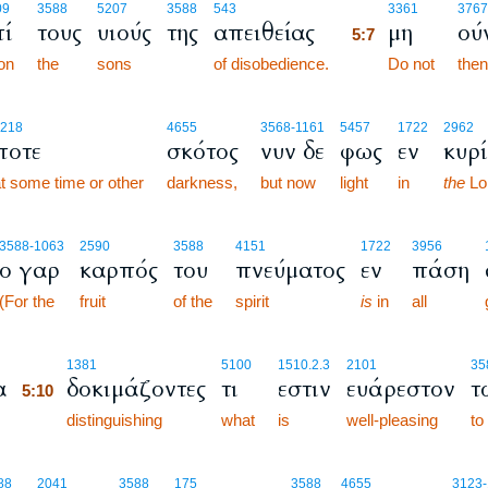
5:7
09
3588
5207
3588
543
3361
3767
πί
τους
υιούς
της
απειθείας
μη
ού
5:7
on
the
sons
of disobedience.
5:7
Do not
then
218
4655
3568
-1161
5457
1722
2962
ποτε
σκότος
νυν δε
φως
εν
κυρ
t some time or other
darkness,
but now
light
in
the
Lo
3588
-1063
2590
3588
4151
1722
3956
ο γαρ
καρπός
του
πνεύματος
εν
πάση
(For the
fruit
of the
spirit
is
in
all
5:10
1381
5100
1510.2.3
2101
35
α
δοκιμάζοντες
τι
εστιν
ευάρεστον
τ
5:10
5:10
distinguishing
what
is
well-pleasing
to
88
2041
3588
175
3588
4655
3123