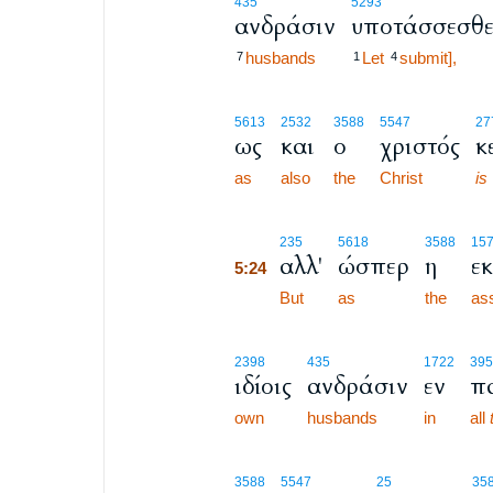
435
5293
ανδράσιν
υποτάσσεσθ
husbands
Let
submit],
7
1
4
5613
2532
3588
5547
27
ως
και
ο
χριστός
κ
as
also
the
Christ
is
5:24
235
5618
3588
15
αλλ'
ώσπερ
η
ε
5:24
5:24
But
as
the
as
2398
435
1722
395
ιδίοις
ανδράσιν
εν
π
own
husbands
in
all
3588
5547
25
35