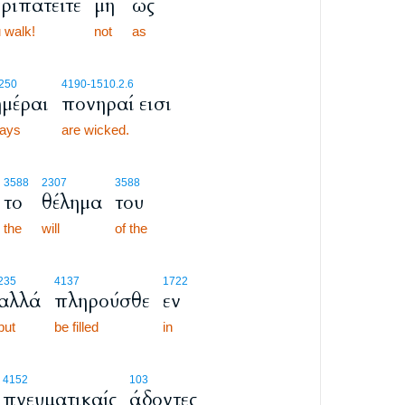
ριπατείτε
μη
ως
 walk!
not
as
250
4190
-1510.2.6
ημέραι
πονηραί εισι
ays
are wicked.
3588
2307
3588
το
θέλημα
του
the
will
of the
235
4137
1722
αλλά
πληρούσθε
εν
but
be filled
in
4152
103
πνευματικαίς
άδοντες