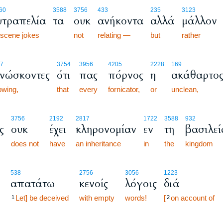
60
3588
3756
433
235
3123
υτραπελία
τα
ουκ
ανήκοντα
αλλά
μάλλον
scene jokes
not
relating —
but
rather
7
3754
3956
4205
2228
169
ινώσκοντες
ότι
πας
πόρνος
η
ακάθαρτο
owing,
that
every
fornicator,
or
unclean,
3756
2192
2817
1722
3588
932
ς
ουκ
έχει
κληρονομίαν
εν
τη
βασιλεί
does not
have
an inheritance
in
the
kingdom
538
2756
3056
1223
απατάτω
κενοίς
λόγοις
διά
Let] be deceived
with empty
words!
[
on account of
1
2