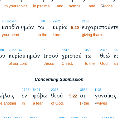
to yourselves
in psalms
and
hymns
and
[
odes
2
5:20
2588
-1473
3588
2962
2168
καρδία υμών
τω
κυρίω
ευχαριστούντε
5:20
your heart
to the
Lord;
5:20
giving thanks
588
2962
-1473
*
5547
3588
2316
25
ου
κυρίου ημών
Ιησού
χριστού
τω
θεώ
κ
of our Lord
Jesus
Christ,
to the
God
an
Concerning Submission
5:22
1722
5401
2316
3588
1135
λήλοις
εν
φόβω
θεού
αι
γυναίκες
5:22
ne another
in
a fear
of God.
5:22
[
the
wives
2
3