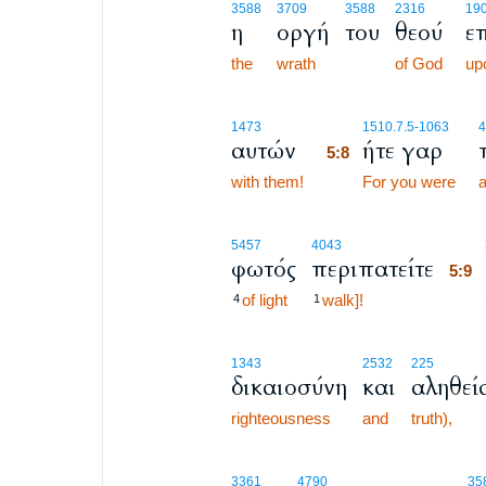
3588
3709
3588
2316
19
η
οργή
του
θεού
ε
the
wrath
of God
up
5:8
1473
1510.7.5
-1063
4
αυτών
ήτε γαρ
5:8
with them!
5:8
For you were
a
5:9
5457
4043
φωτός
περιπατείτε
5:9
of light
walk]!
5:9
4
1
1343
2532
225
δικαιοσύνη
και
αληθεί
righteousness
and
truth),
3361
4790
35