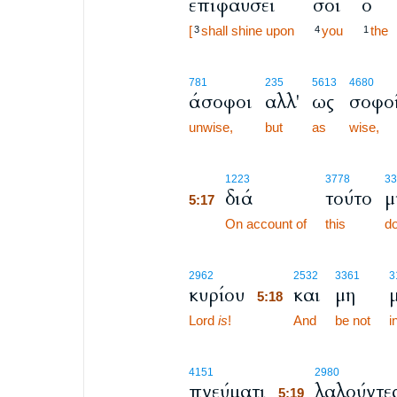
επιφαύσει
σοι
ο
[
shall shine upon
you
the
3
4
1
781
235
5613
4680
άσοφοι
αλλ'
ως
σοφο
unwise,
but
as
wise,
5:17
1223
3778
33
διά
τούτο
μ
5:17
5:17
On account of
this
do
5:18
2962
2532
3361
3
κυρίου
και
μη
5:18
Lord
is
!
5:18
And
be not
i
5:19
4151
2980
πνεύματι
λαλούντε
5:19