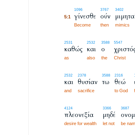
5:1
1096
3767
3402
γίνεσθε
ούν
μιμητα
5:1
5:1
Become
then
mimics
2531
2532
3588
5547
καθώς
και
ο
χριστό
as
also
the
Christ
2532
2378
3588
2316
και
θυσίαν
τω
θεώ
and
sacrifice
to God
4124
3366
3687
πλεονεξία
μηδέ
ονο
desire for wealth
let not
be na