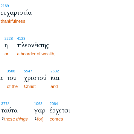
2169
ευχαριστία
thankfulness.
2228
4123
ς
η
πλεονέκτης
or
a hoarder of wealth,
3588
5547
2532
α
του
χριστού
και
of the
Christ
and
3778
1063
2064
ταύτα
γαρ
έρχεται
these
things
for]
comes
3
1