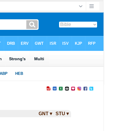
GNT ▾
STU ▾