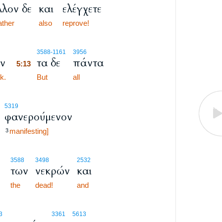
λον δε
και
ελέγχετε
ather
also
reprove!
5:13
3588
-1161
3956
ιν
τα δε
πάντα
5:13
k.
5:13
But
all
5319
φανερούμενον
manifesting]
3
3588
3498
2532
των
νεκρών
και
the
dead!
and
3
3361
5613