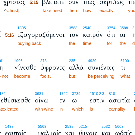
χριστός
βλέπετε
ούν
πως
ακριβώς
πε
5:15
Christ].
5:15
Take heed
then
how
exactly
you
2
5:16
1805
3588
2540
3754
3588
2
ί
εξαγοραζόμενοι
τον
καιρόν
ότι
αι
5:16
5:16
buying back
the
time,
for
the
d
61
1096
878
235
4920
5100
η
γίνεσθε
άφρονες
αλλά
συνιέντες
τι
 not
become
fools,
but
be perceiving
what
182
3631
1722
3739
1510.2.3
810
μεθύσκεσθε
οίνω
εν
ω
εστιν
ασωτία
ntoxicated
with wine
in
which
is
carnality!
1438
5568
2532
5215
2532
5603
ς
εαυτοίς
ψαλμοίς
και
ύμνοις
και
ωδαίς