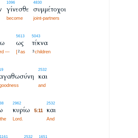
1096
4830
ν
γίνεσθε
συμμέτοχοι
become
joint-partners
5613
5043
ίω
ως
τέκνα
rd —
[
as
children
2
3
19
2532
αγαθωσύνη
και
goodness
and
5:11
88
2962
2532
ω
κυρίω
και
5:11
 the
Lord.
5:11
And
-1161
2532
1651