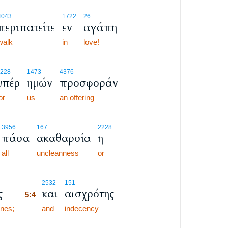
4043
1722
26
περιπατείτε
εν
αγάπη
walk
in
love!
228
1473
4376
υπέρ
ημών
προσφοράν
or
us
an offering
3956
167
2228
πάσα
ακαθαρσία
η
all
uncleanness
or
5:4
2532
151
ς
και
αισχρότης
5:4
ones;
5:4
and
indecency