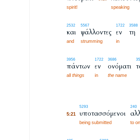
spirit!
5:19
speaking
2532
5567
1722
3588
και
ψάλλοντες
εν
τη
and
strumming
in
3956
1722
3686
3
πάντων
εν
ονόματι
τ
all
things
in
the
name
5:21
5293
240
υποτασσόμενοι
αλ
5:21
5:21
being submitted
to o