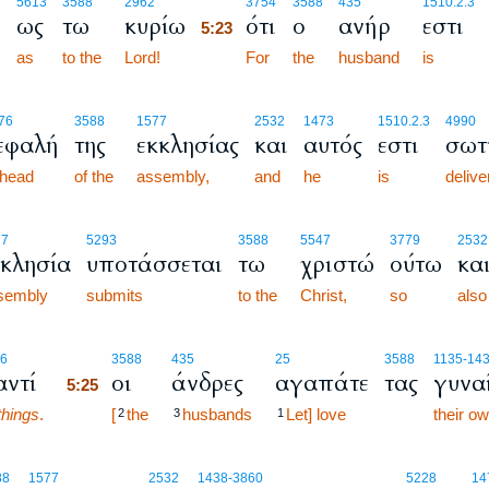
5:23
5613
3588
2962
3754
3588
435
1510.2.3
ε
ως
τω
κυρίω
ότι
ο
ανήρ
εστι
5:23
as
to the
Lord!
5:23
For
the
husband
is
76
3588
1577
2532
1473
1510.2.3
4990
εφαλή
της
εκκλησίας
και
αυτός
εστι
σωτ
head
of the
assembly,
and
he
is
delive
77
5293
3588
5547
3779
2532
κκλησία
υποτάσσεται
τω
χριστώ
ούτω
κα
sembly
submits
to the
Christ,
so
also
5:25
6
3588
435
25
3588
1135
-14
αντί
οι
άνδρες
αγαπάτε
τας
γυνα
5:25
things
.
5:25
[
the
husbands
Let] love
their o
2
3
1
88
1577
2532
1438
-3860
5228
14