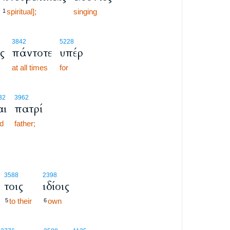
spiritual];
singing
1
3842
5228
ς
πάντοτε
υπέρ
at all times
for
32
3962
αι
πατρί
d
father;
3588
2398
τοις
ιδίοις
to their
own
5
6