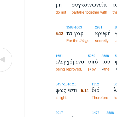
μη
συγκοινωνείτε
τ
do not
partake together with
th
5:12
3588
-1063
2931
1
τα γαρ
κρυφή
5:12
5:12
For the
things
secretly
t
1651
5259
3588
5
ελεγχόμενα
υπό
του
being reproved,
[
by
the
2
3
4
5:14
5457
-1510.2.3
1352
3
φως εστι
διό
λ
5:14
is light.
5:14
Therefore
h
2017
1473
3588