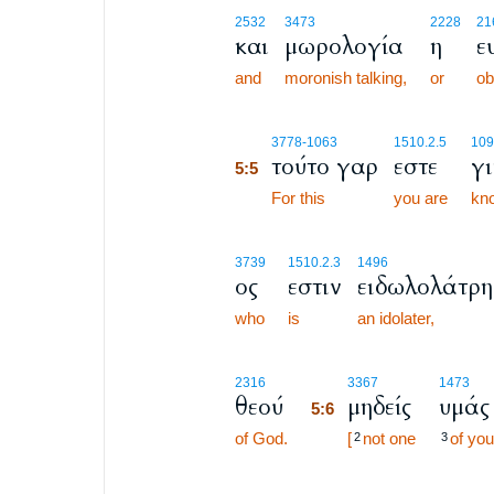
2532
3473
2228
21
και
μωρολογία
η
ε
and
moronish talking,
or
ob
5:5
3778
-1063
1510.2.5
109
τούτο γαρ
εστε
γ
5:5
5:5
For this
you are
kn
3739
1510.2.3
1496
ος
εστιν
ειδωλολάτρη
who
is
an idolater,
5:6
2316
3367
1473
θεού
μηδείς
υμάς
5:6
of God.
5:6
[
not one
of you
2
3