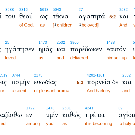
5:2
3588
2316
5613
5043
27
2532
ί
του
θεού
ως
τέκνα
αγαπητά
και
5:2
of God,
as
[
children
beloved]!
5:2
And
2
1
25
1473
2532
3860
1438
5
ς
ηγάπησεν
ημάς
και
παρέδωκεν
εαυτόν
loved
us,
and
delivered
himself up
f
5:3
1519
3744
2175
4202
-1161
2532
εις
οσμήν
ευωδίας
πορνεία δε
και
5:3
for
a scent
of pleasant aroma.
5:3
And harlotry
and
1722
1473
2531
4241
39
μαζέσθω
εν
υμίν
καθώς
πρέπει
αγίοι
med
among
you!
as
it is becoming
to holy 