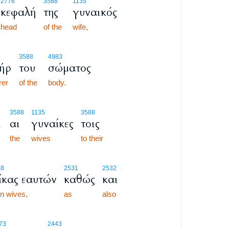
2776
3588
1135
κεφαλή
της
γυναικός
head
of the
wife,
3588
4983
ήρ
του
σώματος
rer
of the
body.
3588
1135
3588
ι
αι
γυναίκες
τοις
the
wives
to their
38
2531
2532
ίκας εαυτών
καθώς
και
wn wives,
as
also
5:26
73
2443