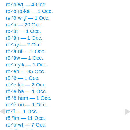
rə·’ō·wṯ — 4 Occ.
rə·’ō·ṯə·ḵā — 1 Occ.
rə·’ō·w·ṯî — 1 Occ.
rə·’ū — 20 Occ.
rə·’ūṯ — 1 Occ.
rō·’āh — 1 Occ.
rō·’ay — 2 Occ.
rō·’ā·nî — 1 Occ.
rō·’āw — 1 Occ.
rō·’a·yiḵ — 1 Occ.
rō·’eh — 35 Occ.
rō·’ê — 1 Occ.
rō·’e·ḵā — 2 Occ.
rō·’e·hā — 1 Occ.
rō·’ê·hem — 1 Occ.
rō·’ê·nū — 1 Occ.
rō·’î — 1 Occ.
rō·’îm — 11 Occ.
rō·’ō·wṯ — 7 Occ.