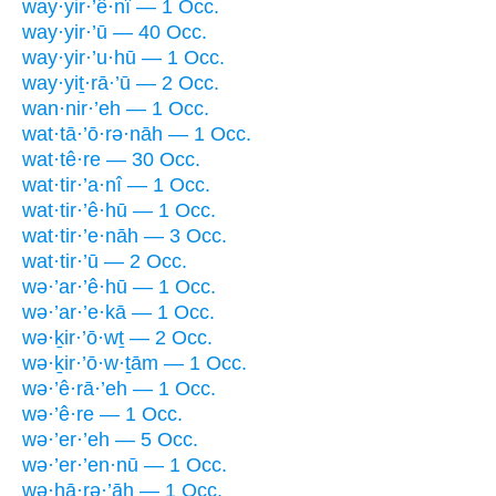
way·yir·’ê·nî — 1 Occ.
way·yir·’ū — 40 Occ.
way·yir·’u·hū — 1 Occ.
way·yiṯ·rā·’ū — 2 Occ.
wan·nir·’eh — 1 Occ.
wat·tā·’ō·rə·nāh — 1 Occ.
wat·tê·re — 30 Occ.
wat·tir·’a·nî — 1 Occ.
wat·tir·’ê·hū — 1 Occ.
wat·tir·’e·nāh — 3 Occ.
wat·tir·’ū — 2 Occ.
wə·’ar·’ê·hū — 1 Occ.
wə·’ar·’e·kā — 1 Occ.
wə·ḵir·’ō·wṯ — 2 Occ.
wə·ḵir·’ō·w·ṯām — 1 Occ.
wə·’ê·rā·’eh — 1 Occ.
wə·’ê·re — 1 Occ.
wə·’er·’eh — 5 Occ.
wə·’er·’en·nū — 1 Occ.
wə·hā·rə·’āh — 1 Occ.