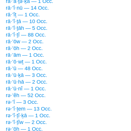
rā·’ā·ṯə·ḵā — 1 Occ.
rā·’î·nū — 14 Occ.
rā·’îṯ — 1 Occ.
rā·’î·ṯā — 10 Occ.
rā·’î·ṯāh — 5 Occ.
rā·’î·ṯî — 88 Occ.
rā·’ōw — 2 Occ.
rā·’ōh — 2 Occ.
rā·’ām — 1 Occ.
rā·’ō·wṯ — 1 Occ.
rā·’ū — 48 Occ.
rā·’ū·ḵā — 3 Occ.
rā·’ū·hā — 2 Occ.
rā·’ū·nî — 1 Occ.
rə·’êh — 52 Occ.
rə·’î — 3 Occ.
rə·’î·ṯem — 13 Occ.
rə·’î·ṯî·ḵā — 1 Occ.
rə·’î·ṯîw — 2 Occ.
rə·’ōh — 1 Occ.