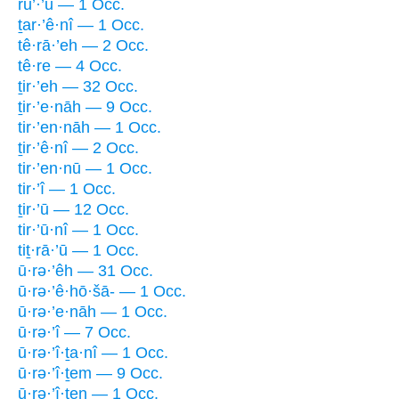
ru’·’ū — 1 Occ.
ṯar·’ê·nî — 1 Occ.
tê·rā·’eh — 2 Occ.
tê·re — 4 Occ.
ṯir·’eh — 32 Occ.
ṯir·’e·nāh — 9 Occ.
tir·’en·nāh — 1 Occ.
ṯir·’ê·nî — 2 Occ.
tir·’en·nū — 1 Occ.
tir·’î — 1 Occ.
ṯir·’ū — 12 Occ.
tir·’ū·nî — 1 Occ.
tiṯ·rā·’ū — 1 Occ.
ū·rə·’êh — 31 Occ.
ū·rə·’ê·hō·šā- — 1 Occ.
ū·rə·’e·nāh — 1 Occ.
ū·rə·’î — 7 Occ.
ū·rə·’î·ṯa·nî — 1 Occ.
ū·rə·’î·ṯem — 9 Occ.
ū·rə·’î·ṯen — 1 Occ.