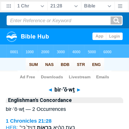
Bible
>
Strong's
> Hebrew
◄
bir·’ō·wṯ
►
Englishman's Concordance
bir·’ō·wṯ — 2 Occurrences
1 Chronicles 21:28
HEB:
דָּוִיד֙ כִּי־
בִּרְא֤וֹת
בָּעֵ֣ת הַהִ֔יא