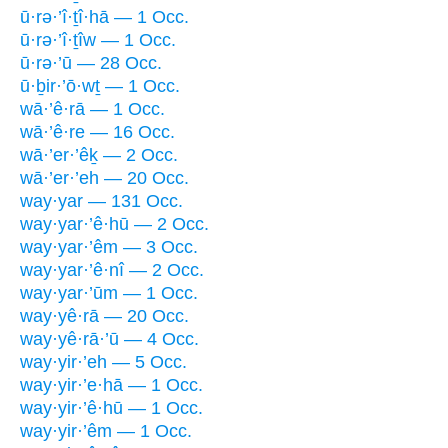
ū·rə·’î·ṯî·hā — 1 Occ.
ū·rə·’î·ṯîw — 1 Occ.
ū·rə·’ū — 28 Occ.
ū·ḇir·’ō·wṯ — 1 Occ.
wā·’ê·rā — 1 Occ.
wā·’ê·re — 16 Occ.
wā·’er·’êḵ — 2 Occ.
wā·’er·’eh — 20 Occ.
way·yar — 131 Occ.
way·yar·’ê·hū — 2 Occ.
way·yar·’êm — 3 Occ.
way·yar·’ê·nî — 2 Occ.
way·yar·’ūm — 1 Occ.
way·yê·rā — 20 Occ.
way·yê·rā·’ū — 4 Occ.
way·yir·’eh — 5 Occ.
way·yir·’e·hā — 1 Occ.
way·yir·’ê·hū — 1 Occ.
way·yir·’êm — 1 Occ.