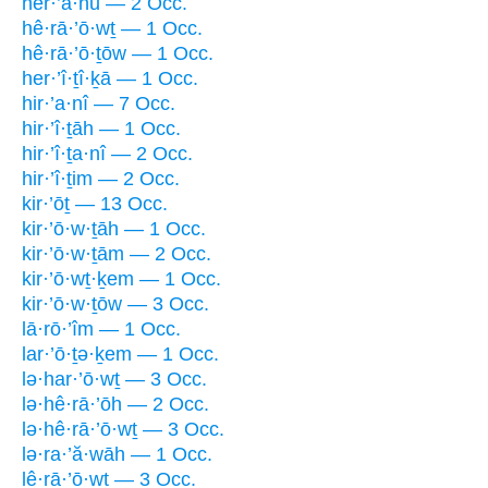
her·’ā·nū — 2 Occ.
hê·rā·’ō·wṯ — 1 Occ.
hê·rā·’ō·ṯōw — 1 Occ.
her·’î·ṯî·ḵā — 1 Occ.
hir·’a·nî — 7 Occ.
hir·’î·ṯāh — 1 Occ.
hir·’î·ṯa·nî — 2 Occ.
hir·’î·ṯim — 2 Occ.
kir·’ōṯ — 13 Occ.
kir·’ō·w·ṯāh — 1 Occ.
kir·’ō·w·ṯām — 2 Occ.
kir·’ō·wṯ·ḵem — 1 Occ.
kir·’ō·w·ṯōw — 3 Occ.
lā·rō·’îm — 1 Occ.
lar·’ō·ṯə·ḵem — 1 Occ.
lə·har·’ō·wṯ — 3 Occ.
lə·hê·rā·’ōh — 2 Occ.
lə·hê·rā·’ō·wṯ — 3 Occ.
lə·ra·’ă·wāh — 1 Occ.
lê·rā·’ō·wṯ — 3 Occ.