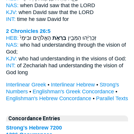
NAS:
when David
saw
that the LORD
KJV:
when David
saw
that the LORD
INT:
time he
saw
David for
2 Chronicles 26:5
HEB:
הָאֱלֹהִ֑ים וּבִימֵי֙
בִּרְאֹ֣ת
זְכַרְיָ֔הוּ הַמֵּבִ֖ין
NAS:
who had understanding
through the vision
of
God;
KJV:
who had understanding
in the visions
of God:
INT:
of Zechariah had understanding
the vision
of
God long
Interlinear Greek
•
Interlinear Hebrew
•
Strong's
Numbers
•
Englishman's Greek Concordance
•
Englishman's Hebrew Concordance
•
Parallel Texts
Concordance Entries
Strong's Hebrew 7200