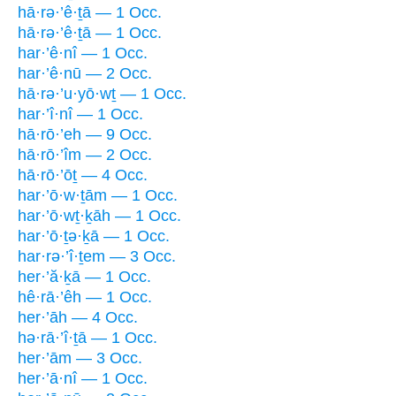
hā·rə·’ê·ṯā — 1 Occ.
hā·rə·’ê·ṯā — 1 Occ.
har·’ê·nî — 1 Occ.
har·’ê·nū — 2 Occ.
hā·rə·’u·yō·wṯ — 1 Occ.
har·’î·nî — 1 Occ.
hā·rō·’eh — 9 Occ.
hā·rō·’îm — 2 Occ.
hā·rō·’ōṯ — 4 Occ.
har·’ō·w·ṯām — 1 Occ.
har·’ō·wṯ·ḵāh — 1 Occ.
har·’ō·ṯə·ḵā — 1 Occ.
har·rə·’î·ṯem — 3 Occ.
her·’ă·ḵā — 1 Occ.
hê·rā·’êh — 1 Occ.
her·’āh — 4 Occ.
hə·rā·’î·ṯā — 1 Occ.
her·’ām — 3 Occ.
her·’ā·nî — 1 Occ.