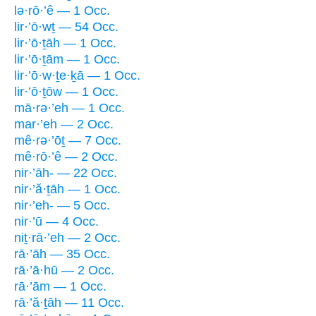
lə·rō·’ê — 1 Occ.
lir·’ō·wṯ — 54 Occ.
lir·’ō·ṯāh — 1 Occ.
lir·’ō·ṯām — 1 Occ.
lir·’ō·w·ṯe·ḵā — 1 Occ.
lir·’ō·ṯōw — 1 Occ.
mā·rə·’eh — 1 Occ.
mar·’eh — 2 Occ.
mê·rə·’ōṯ — 7 Occ.
mê·rō·’ê — 2 Occ.
nir·’āh- — 22 Occ.
nir·’ă·ṯāh — 1 Occ.
nir·’eh- — 5 Occ.
nir·’ū — 4 Occ.
niṯ·rā·’eh — 2 Occ.
rā·’āh — 35 Occ.
rā·’ā·hū — 2 Occ.
rā·’ām — 1 Occ.
rā·’ă·ṯāh — 11 Occ.