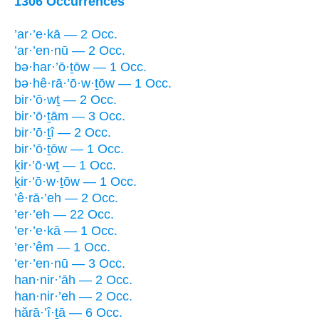
1306 Occurrences
’ar·’e·kā — 2 Occ.
’ar·’en·nū — 2 Occ.
bə·har·’ō·ṯōw — 1 Occ.
bə·hê·rā·’ō·w·ṯōw — 1 Occ.
bir·’ō·wṯ — 2 Occ.
bir·’ō·ṯām — 3 Occ.
bir·’ō·ṯî — 2 Occ.
bir·’ō·ṯōw — 1 Occ.
ḵir·’ō·wṯ — 1 Occ.
ḵir·’ō·w·ṯōw — 1 Occ.
’ê·rā·’eh — 2 Occ.
’er·’eh — 22 Occ.
’er·’e·kā — 1 Occ.
’er·’êm — 1 Occ.
’er·’en·nū — 3 Occ.
han·nir·’āh — 2 Occ.
han·nir·’eh — 2 Occ.
hărā·’î·ṯā — 6 Occ.