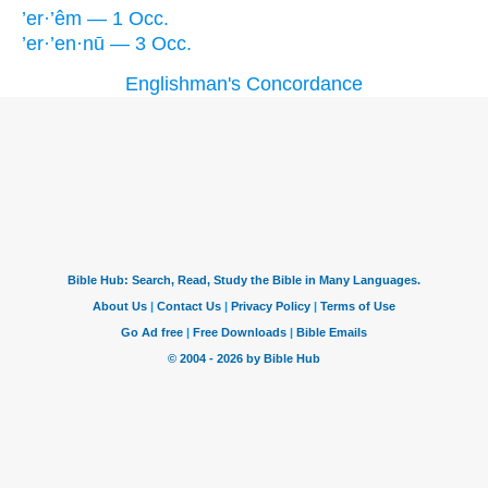
’er·’êm — 1 Occ.
’er·’en·nū — 3 Occ.
Englishman's Concordance