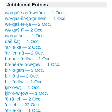
Additional Entries
wə·qaš·šə·ṯō·w·ṯām — 1 Occ.
wə·qaš·šə·ṯō·ṯê·hem — 1 Occ.
wə·qaš·te·ḵā — 2 Occ.
wə·qaš·tî — 2 Occ.
wə·qe·šeṯ — 1 Occ.
qaš·šāṯ — 1 Occ.
’ar·’e·kā — 2 Occ.
’ar·’en·nū — 2 Occ.
bə·har·’ō·ṯōw — 1 Occ.
bə·hê·rā·’ō·w·ṯōw — 1 Occ.
bir·’ō·ṯām — 3 Occ.
bir·’ō·ṯî — 2 Occ.
bir·’ō·ṯōw — 1 Occ.
ḵir·’ō·wṯ — 1 Occ.
ḵir·’ō·w·ṯōw — 1 Occ.
’ê·rā·’eh — 2 Occ.
’er·’eh — 22 Occ.
’er·’e·kā — 1 Occ.