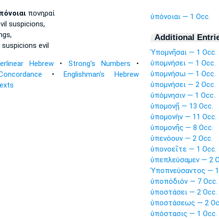
πόνοιαι
πονηραί
ὑπόνοιαι — 1 Occ.
vil
suspicions,
ngs,
Additional Entri
s
suspicions
evil
Ὑπομνῆσαι — 1 Occ.
ὑπομνήσει — 1 Occ.
terlinear Hebrew
•
Strong's Numbers
•
ὑπομνήσω — 1 Occ.
Concordance
•
Englishman's Hebrew
ὑπομνήσει — 2 Occ.
Texts
ὑπόμνησιν — 1 Occ.
ὑπομονῇ — 13 Occ.
ὑπομονὴν — 11 Occ.
ὑπομονῆς — 8 Occ.
ὑπενόουν — 2 Occ.
ὑπονοεῖτε — 1 Occ.
ὑπεπλεύσαμεν — 2 O
Ὑποπνεύσαντος — 1
ὑποπόδιόν — 7 Occ.
ὑποστάσει — 2 Occ.
ὑποστάσεως — 2 Oc
ὑπόστασις — 1 Occ.