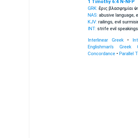
1 Timothy 6:4
N-NFP
GRK:
ἔρις βλασφημίαι
ὑ
NAS:
abusive language, e
KJV:
railings, evil
surmisi
INT:
strife evil speaking
Interlinear Greek
•
In
Englishman's Greek 
Concordance
•
Parallel 