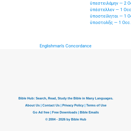
ὑπεστειλάμην — 2 O
ὑπέστελλεν — 1 Occ
ὑποστείληται — 1 O
ὑποστολῆς — 1 Occ.
Englishman's Concordance