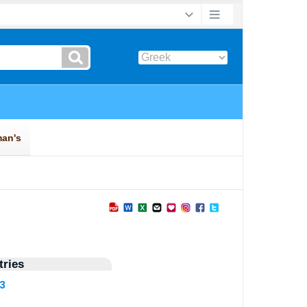
ries
83