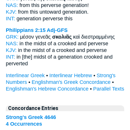
NAS:
from this
perverse
generation!
KJV:
from this
untoward
generation.
INT:
generation
perverse
this
Philippians 2:15
Adj-GFS
GRK:
μέσον γενεᾶς
σκολιᾶς
καὶ διεστραμμένης
NAS:
in the midst
of a crooked
and perverse
KJV:
in the midst
of a crooked
and perverse
INT:
in [the] midst of a generation
crooked
and
perverted
Interlinear Greek
•
Interlinear Hebrew
•
Strong's
Numbers
•
Englishman's Greek Concordance
•
Englishman's Hebrew Concordance
•
Parallel Texts
Concordance Entries
Strong's Greek 4646
4 Occurrences