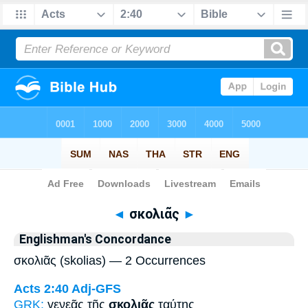
Bible
>
Strong's
> Greek
◄
σκολιᾶς
►
Englishman's Concordance
σκολιᾶς (skolias) — 2 Occurrences
Acts 2:40
Adj-GFS
GRK:
γενεᾶς τῆς
σκολιᾶς
ταύτης