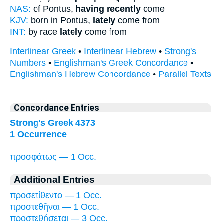
NAS:
of Pontus,
having recently
come
KJV:
born in Pontus,
lately
come from
INT:
by race
lately
come from
Interlinear Greek
•
Interlinear Hebrew
•
Strong's
Numbers
•
Englishman's Greek Concordance
•
Englishman's Hebrew Concordance
•
Parallel Texts
Concordance Entries
Strong's Greek 4373
1 Occurrence
προσφάτως — 1 Occ.
Additional Entries
προσετίθεντο — 1 Occ.
προστεθῆναι — 1 Occ.
προστεθήσεται — 3 Occ.