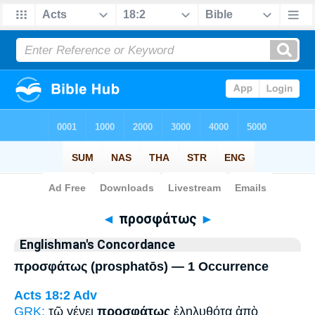
Bible
>
Strong's
> Greek
◄
προσφάτως
►
Englishman's Concordance
προσφάτως (prosphatōs) — 1 Occurrence
Acts 18:2
Adv
GRK:
τῷ γένει
προσφάτως
ἐληλυθότα ἀπὸ