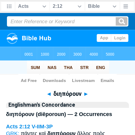
Bible
>
Strong's
> Greek
◄
διηπόρουν
►
Englishman's Concordance
διηπόρουν (diēporoun) — 2 Occurrences
Acts 2:12
V-IIM-3P
GRK:
πάντες καὶ
διηπόρουν
ἄλλος πρὸς