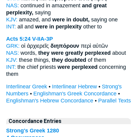
NAS:
continued in amazement
and great
perplexity,
saying
KJV:
amazed, and
were in doubt,
saying one
INT:
all and
were in perplexity
other to
Acts 5:24
V-IIA-3P
GRK:
οἱ ἀρχιερεῖς
διηπόρουν
περὶ αὐτῶν
NAS:
words,
they were greatly perplexed
about
KJV:
these things,
they doubted
of them
INT:
the chief priests
were perplexed
concerning
them
Interlinear Greek
•
Interlinear Hebrew
•
Strong's
Numbers
•
Englishman's Greek Concordance
•
Englishman's Hebrew Concordance
•
Parallel Texts
Concordance Entries
Strong's Greek 1280