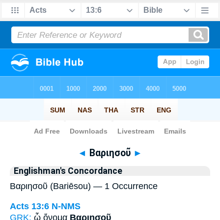
Bible
>
Strong's
> Greek
◄
Βαριησοῦ
►
Englishman's Concordance
Βαριησοῦ (Bariēsou) — 1 Occurrence
Acts 13:6
N-NMS
GRK:
ᾧ ὄνομα
Βαριησοῦ