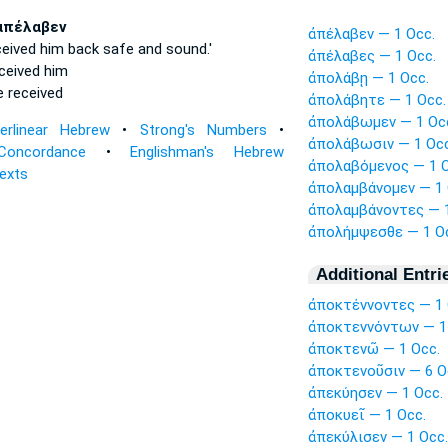
ἀπέλαβεν
ἀπέλαβεν — 1 Occ.
ceived him back
safe and sound.'
ἀπέλαβες — 1 Occ.
ceived
him
ἀπολάβῃ — 1 Occ.
e received
ἀπολάβητε — 1 Occ.
ἀπολάβωμεν — 1 Oc
terlinear Hebrew
•
Strong's Numbers
•
ἀπολάβωσιν — 1 Occ
Concordance
•
Englishman's Hebrew
ἀπολαβόμενος — 1 O
Texts
ἀπολαμβάνομεν — 1 
ἀπολαμβάνοντες — 1
ἀπολήμψεσθε — 1 O
Additional Entri
ἀποκτέννοντες — 1 
ἀποκτεννόντων — 1
ἀποκτενῶ — 1 Occ.
ἀποκτενοῦσιν — 6 O
ἀπεκύησεν — 1 Occ.
ἀποκυεῖ — 1 Occ.
ἀπεκύλισεν — 1 Occ.