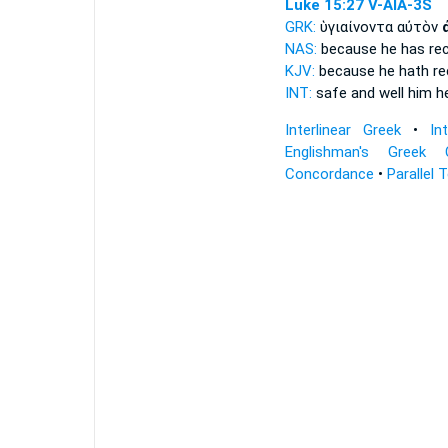
Luke 15:27
V-AIA-3S
GRK:
ὑγιαίνοντα αὐτὸν
NAS:
because
he has re
KJV:
because
he hath re
INT:
safe and well him
h
Interlinear Greek
•
In
Englishman's Greek 
Concordance
•
Parallel 