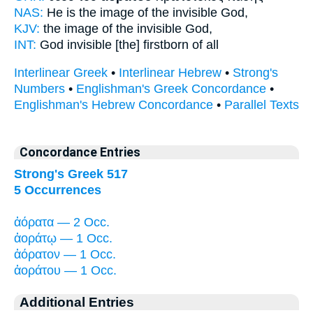
NAS:
He is the image
of the invisible
God,
KJV:
the image
of the invisible
God,
INT:
God
invisible
[the] firstborn of all
Interlinear Greek
•
Interlinear Hebrew
•
Strong's
Numbers
•
Englishman's Greek Concordance
•
Englishman's Hebrew Concordance
•
Parallel Texts
Concordance Entries
Strong's Greek 517
5 Occurrences
ἀόρατα — 2 Occ.
ἀοράτῳ — 1 Occ.
ἀόρατον — 1 Occ.
ἀοράτου — 1 Occ.
Additional Entries