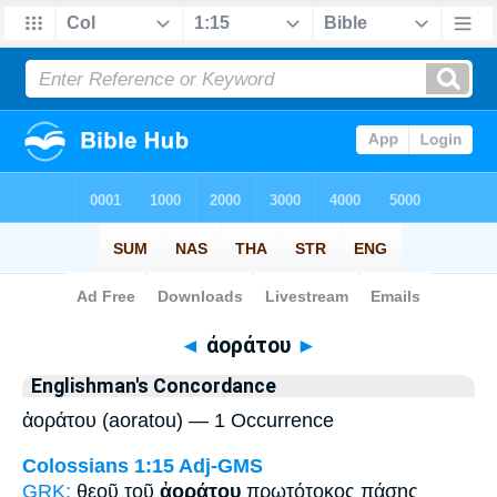
Bible
>
Strong's
> Greek
◄
ἀοράτου
►
Englishman's Concordance
ἀοράτου (aoratou) — 1 Occurrence
Colossians 1:15
Adj-GMS
GRK:
θεοῦ τοῦ
ἀοράτου
πρωτότοκος πάσης