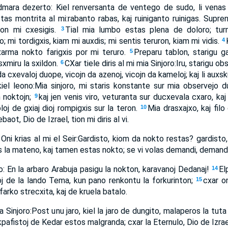
dmara dezerto: Kiel renversanta de ventego de sudo, li venas 
tas montrita al mi:rabanto rabas, kaj ruiniganto ruinigas. Supren
on mi cxesigis.
Tial mia lumbo estas plena de doloro; turm
3
 mi tordigxis, kiam mi auxdis; mi sentis teruron, kiam mi vidis.
4
cxarma nokto farigxis por mi teruro.
Preparu tablon, starigu g
5
 sxmiru la sxildon.
CXar tiele diris al mi mia Sinjoro:Iru, starigu obs
6
n da cxevaloj duope, vicojn da azenoj, vicojn da kameloj; kaj li auxs
s kiel leono:Mia sinjoro, mi staris konstante sur mia observejo 
n noktojn;
kaj jen venis viro, veturanta sur ducxevala cxaro, kaj l
9
doloj de gxiaj dioj rompigxis sur la teron.
Mia drasxajxo, kaj filo
10
aot, Dio de Izrael, tion mi diris al vi.
Oni krias al mi el Seir:Gardisto, kiom da nokto restas? gardist
is la mateno, kaj tamen estas nokto; se vi volas demandi, deman
o: En la arbaro Arabuja pasigu la nokton, karavanoj Dedanaj!
El
14
toj de la lando Tema, kun pano renkontu la forkurinton;
cxar o
15
afarko strecxita, kaj de kruela batalo.
 la Sinjoro:Post unu jaro, kiel la jaro de dungito, malaperos la tu
kpafistoj de Kedar estos malgranda; cxar la Eternulo, Dio de Izrael,