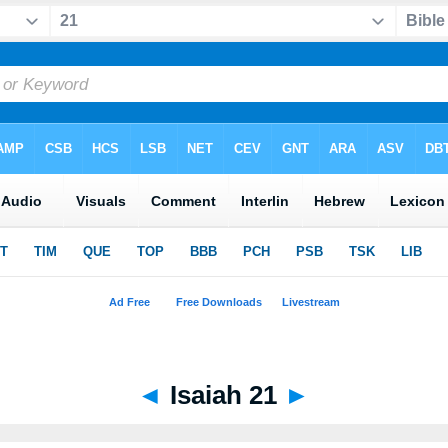
◄
Isaiah 21
►