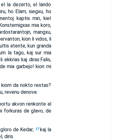
el la dezerto, el lando
iru, ho Elam; siegxu, ho
entoj kaptis min, kiel
Konsternigxas mia koro,
ardostarantojn, mangxu,
ervanton; kion li vidos, li
kultis atente, kun granda
dum la tago, kaj sur mia
i ekkrias kaj diras:Falis,
 de mia garbejo! kion mi
o, kiom da nokto restas?
du, revenu denove.
portu akvon renkonte al
ni forkuras de glavo, de
ta gloro de Kedar;
kaj la
17
 diris.