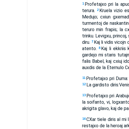
Profetajxo pri la apu
1
terura.
Kruela vizio es
2
Medujo; cxiun gxemad
turmentoj de naskantino;
teruro min frapis; la 
trinku. Levigxu, princoj,
diru.
Kaj li vidis vicoj
7
atento.
Kaj li ekkrii
8
gardejo mi staris tutaj
falis Babel, kaj cxiuj i
auxdis de la Eternulo Ceb
Profetajxo pri Duma: 
11
La gardisto diris:Ven
12
Profetajxo pri Arabuj
13
la soifanto, vi, logxan
akrigita glavo, kaj de p
CXar tiele diris al mi
16
restajxo de la heroaj ar