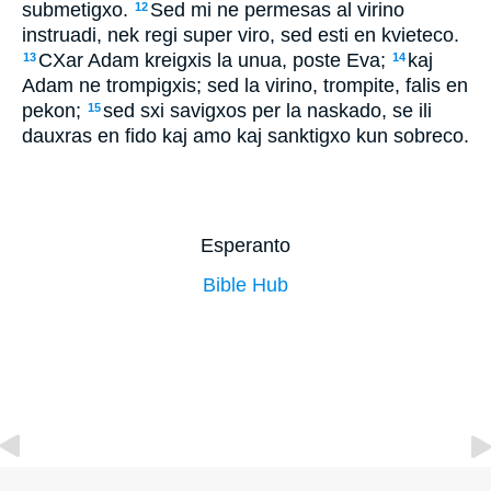
submetigxo.
Sed mi ne permesas al virino
12
instruadi, nek regi super viro, sed esti en kvieteco.
CXar Adam kreigxis la unua, poste Eva;
kaj
13
14
Adam ne trompigxis; sed la virino, trompite, falis en
pekon;
sed sxi savigxos per la naskado, se ili
15
dauxras en fido kaj amo kaj sanktigxo kun sobreco.
Esperanto
Bible Hub