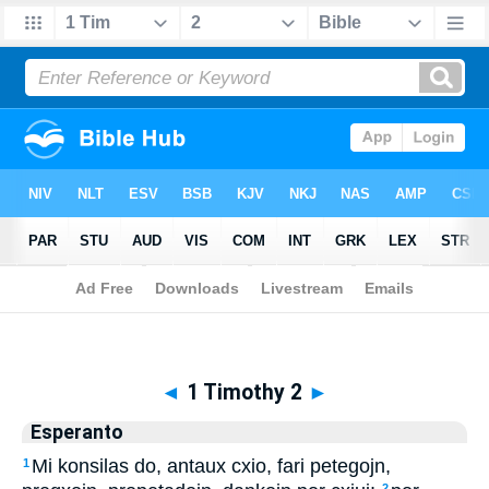
Biblia
>
Esperanto
> 1 Timothy 2
◄
1 Timothy 2
►
Esperanto
Mi konsilas do, antaux cxio, fari petegojn,
1
2