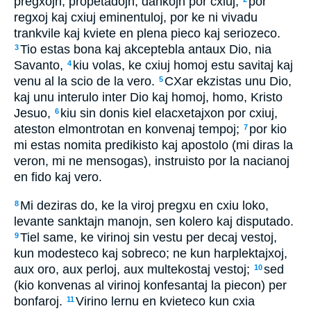
pregxojn, propetadojn, dankojn por cxiuj;
por
regxoj kaj cxiuj eminentuloj, por ke ni vivadu
trankvile kaj kviete en plena pieco kaj seriozeco.
Tio estas bona kaj akceptebla antaux Dio, nia
3
Savanto,
kiu volas, ke cxiuj homoj estu savitaj kaj
4
venu al la scio de la vero.
CXar ekzistas unu Dio,
5
kaj unu interulo inter Dio kaj homoj, homo, Kristo
Jesuo,
kiu sin donis kiel elacxetajxon por cxiuj,
6
ateston elmontrotan en konvenaj tempoj;
por kio
7
mi estas nomita predikisto kaj apostolo (mi diras la
veron, mi ne mensogas), instruisto por la nacianoj
en fido kaj vero.
Mi deziras do, ke la viroj pregxu en cxiu loko,
8
levante sanktajn manojn, sen kolero kaj disputado.
Tiel same, ke virinoj sin vestu per decaj vestoj,
9
kun modesteco kaj sobreco; ne kun harplektajxoj,
aux oro, aux perloj, aux multekostaj vestoj;
sed
10
(kio konvenas al virinoj konfesantaj la piecon) per
bonfaroj.
Virino lernu en kvieteco kun cxia
11