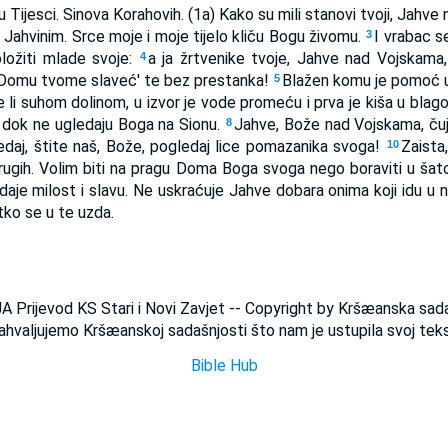
Tijesci. Sinova Korahovih. (1a) Kako su mili stanovi tvoji, Jahv
 Jahvinim. Srce moje i moje tijelo kliču Bogu živomu.
I vrabac se
3
ložiti mlade svoje:
a ja žrtvenike tvoje, Jahve nad Vojskama,
4
 u Domu tvome slaveć' te bez prestanka!
Blažen komu je pomoć u
5
 li suhom dolinom, u izvor je vode promeću i prva je kiša u blag
 dok ne ugledaju Boga na Sionu.
Jahve, Bože nad Vojskama, čuj 
8
daj, štite naš, Bože, pogledaj lice pomazanika svoga!
Zaista
10
drugih. Volim biti na pragu Doma Boga svoga nego boraviti u šat
n daje milost i slavu. Ne uskraćuje Jahve dobara onima koji idu u
ko se u te uzda.
JA Prijevod KS Stari i Novi Zavjet -- Copyright by Kršæanska sad
ahvaljujemo Kršæanskoj sadašnjosti što nam je ustupila svoj teks
Bible Hub