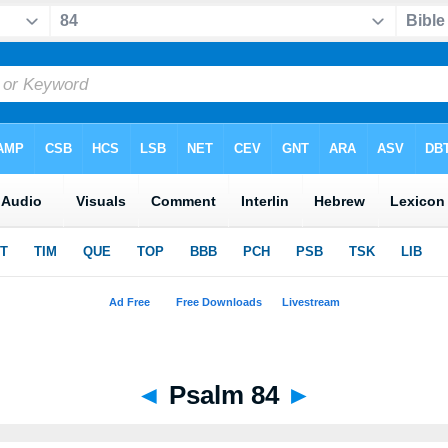
◄
Psalm 84
►