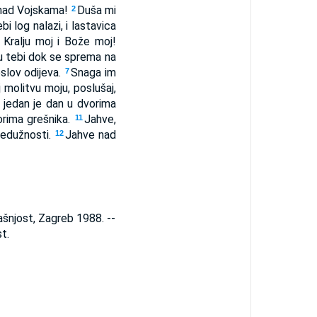
e nad Vojskama!
Duša mi
2
bi log nalazi, i lastavica
 Kralju moj i Bože moj!
 tebi dok se sprema na
oslov odijeva.
Snaga im
7
molitvu moju, poslušaj,
, jedan je dan u dvorima
orima grešnika.
Jahve,
11
 nedužnosti.
Jahve nad
12
ašnjost, Zagreb 1988. --
t.