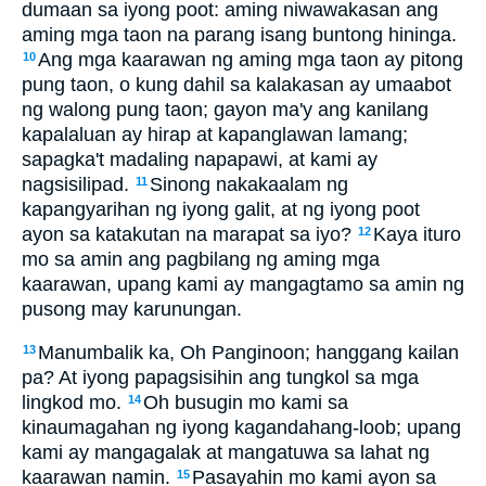
dumaan sa iyong poot: aming niwawakasan ang
aming mga taon na parang isang buntong hininga.
Ang mga kaarawan ng aming mga taon ay pitong
10
pung taon, o kung dahil sa kalakasan ay umaabot
ng walong pung taon; gayon ma'y ang kanilang
kapalaluan ay hirap at kapanglawan lamang;
sapagka't madaling napapawi, at kami ay
nagsisilipad.
Sinong nakakaalam ng
11
kapangyarihan ng iyong galit, at ng iyong poot
ayon sa katakutan na marapat sa iyo?
Kaya ituro
12
mo sa amin ang pagbilang ng aming mga
kaarawan, upang kami ay mangagtamo sa amin ng
pusong may karunungan.
Manumbalik ka, Oh Panginoon; hanggang kailan
13
pa? At iyong papagsisihin ang tungkol sa mga
lingkod mo.
Oh busugin mo kami sa
14
kinaumagahan ng iyong kagandahang-loob; upang
kami ay mangagalak at mangatuwa sa lahat ng
kaarawan namin.
Pasayahin mo kami ayon sa
15