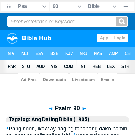
Biblia
>
Tagalog: Ang Dating Biblia (1905)
> Psalm 90
◄
Psalm 90
►
Tagalog: Ang Dating Biblia (1905)
Panginoon, ikaw ay naging tahanang dako namin
1
2