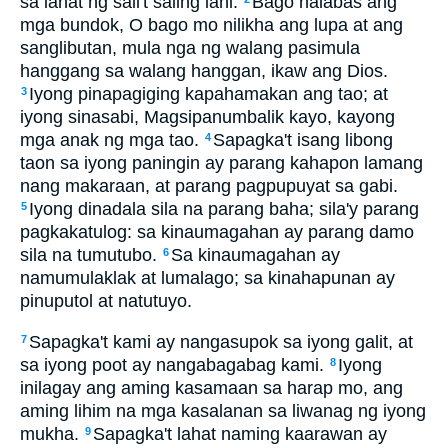
sa lahat ng sali't saling lahi.
Bago nalabas ang
mga bundok, O bago mo nilikha ang lupa at ang
sanglibutan, mula nga ng walang pasimula
hanggang sa walang hanggan, ikaw ang Dios.
Iyong pinapagiging kapahamakan ang tao; at
3
iyong sinasabi, Magsipanumbalik kayo, kayong
mga anak ng mga tao.
Sapagka't isang libong
4
taon sa iyong paningin ay parang kahapon lamang
nang makaraan, at parang pagpupuyat sa gabi.
Iyong dinadala sila na parang baha; sila'y parang
5
pagkakatulog: sa kinaumagahan ay parang damo
sila na tumutubo.
Sa kinaumagahan ay
6
namumulaklak at lumalago; sa kinahapunan ay
pinuputol at natutuyo.
Sapagka't kami ay nangasupok sa iyong galit, at
7
sa iyong poot ay nangabagabag kami.
Iyong
8
inilagay ang aming kasamaan sa harap mo, ang
aming lihim na mga kasalanan sa liwanag ng iyong
mukha.
Sapagka't lahat naming kaarawan ay
9