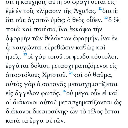
ὅτι ἡ καύχησις αὕτη οὐ φραγήσεται εἰς
ἐμὲ ἐν τοῖς κλίμασιν τῆς Ἀχαΐας.
διατί;
11
ὅτι οὐκ ἀγαπῶ ὑμᾶς; ὁ θεὸς οἶδεν.
ὃ δὲ
12
ποιῶ καὶ ποιήσω, ἵνα ἐκκόψω τὴν
ἀφορμὴν τῶν θελόντων ἀφορμήν, ἵνα ἐν
ᾧ καυχῶνται εὑρεθῶσιν καθὼς καὶ
ἡμεῖς.
οἱ γὰρ τοιοῦτοι ψευδαπόστολοι,
13
ἐργάται δόλιοι, μετασχηματιζόμενοι εἰς
ἀποστόλους Χριστοῦ.
καὶ οὐ θαῦμα,
14
αὐτὸς γὰρ ὁ σατανᾶς μετασχηματίζεται
εἰς ἄγγελον φωτός.
οὐ μέγα οὖν εἰ καὶ
15
οἱ διάκονοι αὐτοῦ μετασχηματίζονται ὡς
διάκονοι δικαιοσύνης· ὧν τὸ τέλος ἔσται
κατὰ τὰ ἔργα αὐτῶν.