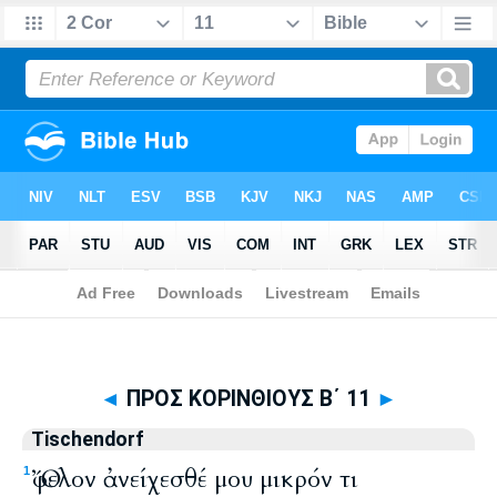
Biblia
>
Tischendorf
> ΠΡΟΣ ΚΟΡΙΝΘΙΟΥΣ Β΄ 11
◄
ΠΡΟΣ ΚΟΡΙΝΘΙΟΥΣ Β΄ 11
►
Tischendorf
Ὄφελον ἀνείχεσθέ μου μικρόν τι
1