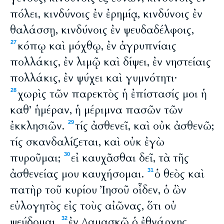
πόλει, κινδύνοις ἐν ἐρημίᾳ, κινδύνοις ἐν
θαλάσσῃ, κινδύνοις ἐν ψευδαδέλφοις,
κόπῳ καὶ μόχθῳ, ἐν ἀγρυπνίαις
27
πολλάκις, ἐν λιμῷ καὶ δίψει, ἐν νηστείαις
πολλάκις, ἐν ψύχει καὶ γυμνότητι·
χωρὶς τῶν παρεκτὸς ἡ ἐπίστασίς μοι ἡ
28
καθ’ ἡμέραν, ἡ μέριμνα πασῶν τῶν
ἐκκλησιῶν.
τίς ἀσθενεῖ, καὶ οὐκ ἀσθενῶ;
29
τίς σκανδαλίζεται, καὶ οὐκ ἐγὼ
πυροῦμαι;
εἰ καυχᾶσθαι δεῖ, τὰ τῆς
30
ἀσθενείας μου καυχήσομαι.
ὁ θεὸς καὶ
31
πατὴρ τοῦ κυρίου Ἰησοῦ οἶδεν, ὁ ὢν
εὐλογητὸς εἰς τοὺς αἰῶνας, ὅτι οὐ
ψεύδομαι.
ἐν Δαμασκῷ ὁ ἐθνάρχης
32