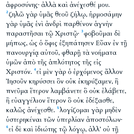
ἀφροσύνης· ἀλλὰ καὶ ἀνέχεσθέ μου.
ζηλῶ γὰρ ὑμᾶς θεοῦ ζήλῳ, ἡρμοσάμην
2
γὰρ ὑμᾶς ἑνὶ ἀνδρὶ παρθένον ἁγνὴν
παραστῆσαι τῷ Χριστῷ·
φοβοῦμαι δὲ
3
μήπως, ὡς ὁ ὄφις ἐξηπάτησεν Εὔαν ἐν τῇ
πανουργίᾳ αὐτοῦ, φθαρῇ τὰ νοήματα
ὑμῶν ἀπὸ τῆς ἁπλότητος τῆς εἰς
Χριστόν.
εἰ μὲν γὰρ ὁ ἐρχόμενος ἄλλον
4
Ἰησοῦν κηρύσσει ὃν οὐκ ἐκηρύξαμεν, ἢ
πνεῦμα ἕτερον λαμβάνετε ὃ οὐκ ἐλάβετε,
ἢ εὐαγγέλιον ἕτερον ὃ οὐκ ἐδέξασθε,
καλῶς ἀνέχεσθε.
λογίζομαι γὰρ μηδὲν
5
ὑστερηκέναι τῶν ὑπερλίαν ἀποστόλων·
εἰ δὲ καὶ ἰδιώτης τῷ λόγῳ, ἀλλ’ οὐ τῇ
6