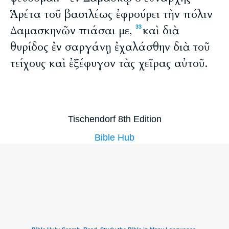
Ἁρέτα τοῦ βασιλέως ἐφρούρει τὴν πόλιν
Δαμασκηνῶν πιάσαι με,
καὶ διὰ
33
θυρίδος ἐν σαργάνῃ ἐχαλάσθην διὰ τοῦ
τείχους καὶ ἐξέφυγον τὰς χεῖρας αὐτοῦ.
Tischendorf 8th Edition
Bible Hub