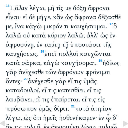
Πάλιν λέγω, μή τίς με δόξῃ ἄφρονα
16
εἶναι· εἰ δὲ μήγε, κἂν ὡς ἄφρονα δέξασθέ
με, ἵνα κἀγὼ μικρόν τι καυχήσωμαι.
ὃ
17
λαλῶ οὐ κατὰ κύριον λαλῶ, ἀλλ’ ὡς ἐν
ἀφροσύνῃ, ἐν ταύτῃ τῇ ὑποστάσει τῆς
καυχήσεως.
ἐπεὶ πολλοὶ καυχῶνται
18
κατὰ σάρκα, κἀγὼ καυχήσομαι.
ἡδέως
19
γὰρ ἀνέχεσθε τῶν ἀφρόνων φρόνιμοι
ὄντες·
ἀνέχεσθε γὰρ εἴ τις ὑμᾶς
20
καταδουλοῖ, εἴ τις κατεσθίει, εἴ τις
λαμβάνει, εἴ τις ἐπαίρεται, εἴ τις εἰς
πρόσωπον ὑμᾶς δέρει.
κατὰ ἀτιμίαν
21
λέγω, ὡς ὅτι ἡμεῖς ἠσθενήκαμεν· ἐν ᾧ δ’
ἄν τις τολμᾷ, ἐν ἀφροσύνῃ λέγω, τολμῶ