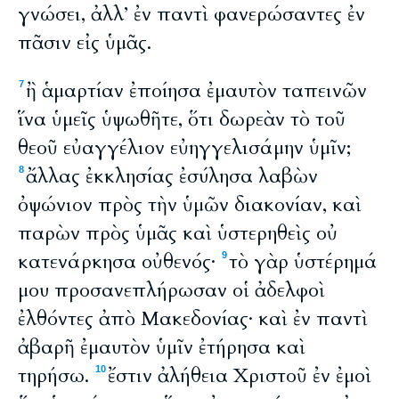
γνώσει, ἀλλ’ ἐν παντὶ φανερώσαντες ἐν
πᾶσιν εἰς ὑμᾶς.
ἢ ἁμαρτίαν ἐποίησα ἐμαυτὸν ταπεινῶν
7
ἵνα ὑμεῖς ὑψωθῆτε, ὅτι δωρεὰν τὸ τοῦ
θεοῦ εὐαγγέλιον εὐηγγελισάμην ὑμῖν;
ἄλλας ἐκκλησίας ἐσύλησα λαβὼν
8
ὀψώνιον πρὸς τὴν ὑμῶν διακονίαν, καὶ
παρὼν πρὸς ὑμᾶς καὶ ὑστερηθεὶς οὐ
κατενάρκησα οὐθενός·
τὸ γὰρ ὑστέρημά
9
μου προσανεπλήρωσαν οἱ ἀδελφοὶ
ἐλθόντες ἀπὸ Μακεδονίας· καὶ ἐν παντὶ
ἀβαρῆ ἐμαυτὸν ὑμῖν ἐτήρησα καὶ
τηρήσω.
ἔστιν ἀλήθεια Χριστοῦ ἐν ἐμοὶ
10