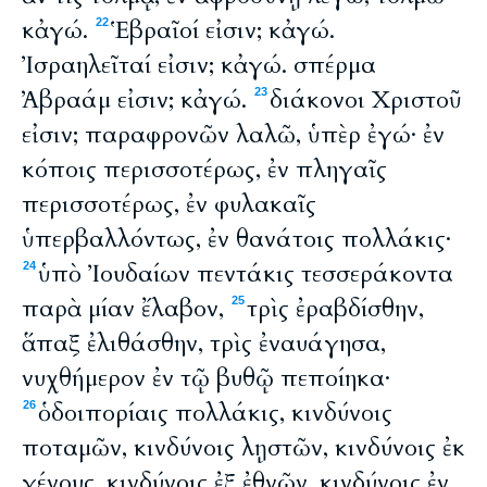
κἀγώ.
Ἑβραῖοί εἰσιν; κἀγώ.
22
Ἰσραηλεῖταί εἰσιν; κἀγώ. σπέρμα
Ἀβραάμ εἰσιν; κἀγώ.
διάκονοι Χριστοῦ
23
εἰσιν; παραφρονῶν λαλῶ, ὑπὲρ ἐγώ· ἐν
κόποις περισσοτέρως, ἐν πληγαῖς
περισσοτέρως, ἐν φυλακαῖς
ὑπερβαλλόντως, ἐν θανάτοις πολλάκις·
ὑπὸ Ἰουδαίων πεντάκις τεσσεράκοντα
24
παρὰ μίαν ἔλαβον,
τρὶς ἐραβδίσθην,
25
ἅπαξ ἐλιθάσθην, τρὶς ἐναυάγησα,
νυχθήμερον ἐν τῷ βυθῷ πεποίηκα·
ὁδοιπορίαις πολλάκις, κινδύνοις
26
ποταμῶν, κινδύνοις λῃστῶν, κινδύνοις ἐκ
γένους, κινδύνοις ἐξ ἐθνῶν, κινδύνοις ἐν