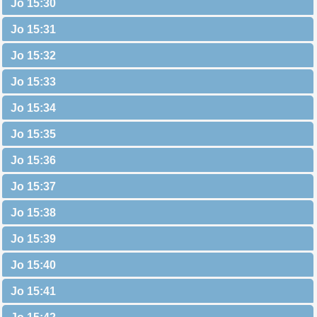
Jo 15:30
Jo 15:31
Jo 15:32
Jo 15:33
Jo 15:34
Jo 15:35
Jo 15:36
Jo 15:37
Jo 15:38
Jo 15:39
Jo 15:40
Jo 15:41