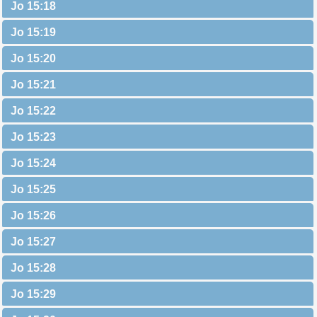
Jo 15:18
Jo 15:19
Jo 15:20
Jo 15:21
Jo 15:22
Jo 15:23
Jo 15:24
Jo 15:25
Jo 15:26
Jo 15:27
Jo 15:28
Jo 15:29