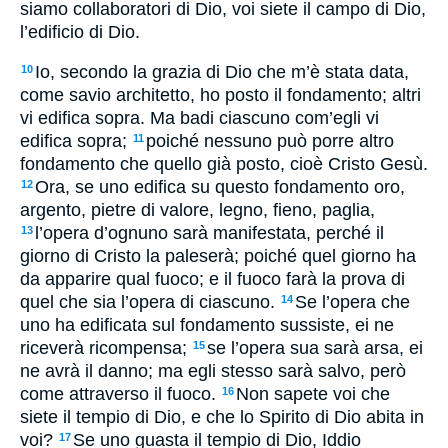
siamo collaboratori di Dio, voi siete il campo di Dio,
l’edificio di Dio.
Io, secondo la grazia di Dio che m’è stata data,
10
come savio architetto, ho posto il fondamento; altri
vi edifica sopra. Ma badi ciascuno com’egli vi
edifica sopra;
poiché nessuno può porre altro
11
fondamento che quello già posto, cioè Cristo Gesù.
Ora, se uno edifica su questo fondamento oro,
12
argento, pietre di valore, legno, fieno, paglia,
l’opera d’ognuno sarà manifestata, perché il
13
giorno di Cristo la paleserà; poiché quel giorno ha
da apparire qual fuoco; e il fuoco farà la prova di
quel che sia l’opera di ciascuno.
Se l’opera che
14
uno ha edificata sul fondamento sussiste, ei ne
riceverà ricompensa;
se l’opera sua sarà arsa, ei
15
ne avrà il danno; ma egli stesso sarà salvo, però
come attraverso il fuoco.
Non sapete voi che
16
siete il tempio di Dio, e che lo Spirito di Dio abita in
voi?
Se uno guasta il tempio di Dio, Iddio
17