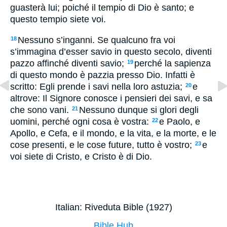
guasterà lui; poiché il tempio di Dio è santo; e
questo tempio siete voi.
Nessuno s’inganni. Se qualcuno fra voi
18
s’immagina d’esser savio in questo secolo, diventi
pazzo affinché diventi savio;
perché la sapienza
19
di questo mondo è pazzia presso Dio. Infatti è
scritto: Egli prende i savi nella loro astuzia;
e
20
altrove: Il Signore conosce i pensieri dei savi, e sa
che sono vani.
Nessuno dunque si glori degli
21
uomini, perché ogni cosa è vostra:
e Paolo, e
22
Apollo, e Cefa, e il mondo, e la vita, e la morte, e le
cose presenti, e le cose future, tutto è vostro;
e
23
voi siete di Cristo, e Cristo è di Dio.
Italian: Riveduta Bible (1927)
Bible Hub