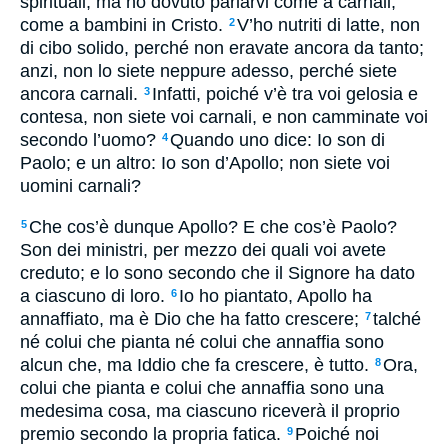
spirituali, ma ho dovuto parlarvi come a carnali,
come a bambini in Cristo.
V’ho nutriti di latte, non
2
di cibo solido, perché non eravate ancora da tanto;
anzi, non lo siete neppure adesso, perché siete
ancora carnali.
Infatti, poiché v’è tra voi gelosia e
3
contesa, non siete voi carnali, e non camminate voi
secondo l’uomo?
Quando uno dice: Io son di
4
Paolo; e un altro: Io son d’Apollo; non siete voi
uomini carnali?
Che cos’è dunque Apollo? E che cos’è Paolo?
5
Son dei ministri, per mezzo dei quali voi avete
creduto; e lo sono secondo che il Signore ha dato
a ciascuno di loro.
Io ho piantato, Apollo ha
6
annaffiato, ma è Dio che ha fatto crescere;
talché
7
né colui che pianta né colui che annaffia sono
alcun che, ma Iddio che fa crescere, è tutto.
Ora,
8
colui che pianta e colui che annaffia sono una
medesima cosa, ma ciascuno riceverà il proprio
premio secondo la propria fatica.
Poiché noi
9