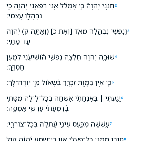
חָנֵּ֥נִי יְהוָה֮ כִּ֤י אֻמְלַ֫ל אָ֥נִי רְפָאֵ֥נִי יְהוָ֑ה כִּ֖י
2
נִבְהֲל֣וּ עֲצָמָֽי׃
וְ֭נַפְשִׁי נִבְהֲלָ֣ה מְאֹ֑ד [וְאַתְּ כ] (וְאַתָּ֥ה ק) יְ֝הוָ֗ה
3
עַד־מָתָֽי׃
שׁוּבָ֣ה יְ֭הוָה חַלְּצָ֣ה נַפְשִׁ֑י הֹ֝ושִׁיעֵ֗נִי לְמַ֣עַן
4
חַסְדֶּֽךָ׃
כִּ֤י אֵ֣ין בַּמָּ֣וֶת זִכְרֶ֑ךָ בִּ֝שְׁאֹ֗ול מִ֣י יֹֽודֶה־לָּֽךְ׃
5
יָגַ֤עְתִּי ׀ בְּֽאַנְחָתִ֗י אַשְׂחֶ֣ה בְכָל־לַ֭יְלָה מִטָּתִ֑י
6
בְּ֝דִמְעָתִ֗י עַרְשִׂ֥י אַמְסֶֽה׃
עָֽשְׁשָׁ֣ה מִכַּ֣עַס עֵינִ֑י עָֽ֝תְקָ֗ה בְּכָל־צֹורְרָֽי׃
7
ס֣וּרוּ מִ֭מֶּנִּי כָּל־פֹּ֣עֲלֵי אָ֑וֶן כִּֽי־שָׁמַ֥ע יְ֝הוָ֗ה קֹ֣ול
8