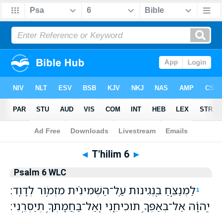
Bible
>
WLC
> T'hilim 6
◄
T'hilim 6
►
Psalm 6 WLC
לַמְנַצֵּ֣חַ בִּ֭נְגִינֹות עַֽל־הַשְּׁמִינִ֗ית מִזְמֹ֥ור לְדָוִֽד׃
1
יְֽהוָ֗ה אַל־בְּאַפְּךָ֥ תֹוכִיחֵ֑נִי וְֽאַל־בַּחֲמָתְךָ֥ תְיַסְּרֵֽנִי׃