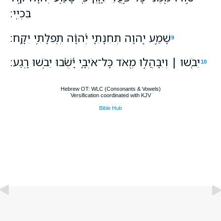
בִּכְיִֽי׃
שָׁמַ֣ע יְ֭הוָה תְּחִנָּתִ֑י יְ֝הוָ֗ה תְּֽפִלָּתִ֥י יִקָּֽח׃
9
יֵבֹ֤שׁוּ ׀ וְיִבָּהֲל֣וּ מְ֭אֹד כָּל־אֹיְבָ֑י יָ֝שֻׁ֗בוּ יֵבֹ֥שׁוּ רָֽגַע׃
10
Hebrew OT: WLC (Consonants & Vowels)
Versification coordinated with KJV
Bible Hub