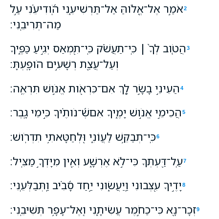
אֹמַ֣ר אֶל־אֱ֭לֹוהַּ אַל־תַּרְשִׁיעֵ֑נִי הֹֽ֝ודִיעֵ֗נִי עַ֣ל
2
מַה־תְּרִיבֵֽנִי׃
הֲטֹ֤וב לְךָ֨ ׀ כִּֽי־תַעֲשֹׁ֗ק כִּֽי־תִ֭מְאַס יְגִ֣יעַ כַּפֶּ֑יךָ
3
וְעַל־עֲצַ֖ת רְשָׁעִ֣ים הֹופָֽעְתָּ׃
הַעֵינֵ֣י בָשָׂ֣ר לָ֑ךְ אִם־כִּרְאֹ֖ות אֱנֹ֣ושׁ תִּרְאֶֽה׃
4
הֲכִימֵ֣י אֱנֹ֣ושׁ יָמֶ֑יךָ אִםשְׁ֝־נֹותֶ֗יךָ כִּ֣ימֵי גָֽבֶר׃
5
כִּֽי־תְבַקֵּ֥שׁ לַעֲוֹנִ֑י וּ֭לְחַטָּאתִ֥י תִדְרֹֽושׁ׃
6
עַֽל־דַּ֭עְתְּךָ כִּי־לֹ֣א אֶרְשָׁ֑ע וְאֵ֖ין מִיָּדְךָ֣ מַצִּֽיל׃
7
יָדֶ֣יךָ עִ֭צְּבוּנִי וַֽיַּעֲשׂ֑וּנִי יַ֥חַד סָ֝בִ֗יב וַֽתְּבַלְּעֵֽנִי׃
8
זְכָר־נָ֭א כִּי־כַחֹ֣מֶר עֲשִׂיתָ֑נִי וְֽאֶל־עָפָ֥ר תְּשִׁיבֵֽנִי׃
9