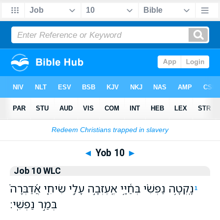
Bible
>
WLC
> Yob 10
◄
Yob 10
►
Job 10 WLC
נָֽקְטָ֥ה נַפְשִׁ֗י בְּחַ֫יָּ֥י אֶֽעֶזְבָ֣ה עָלַ֣י שִׂיחִ֑י אֲ֝דַבְּרָה֗
1
בְּמַ֣ר נַפְשִֽׁי׃