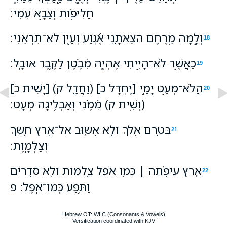
חֲלִיפֹ֖ות וְצָבָ֣א עִמִּֽי׃
וְלָ֣מָּה מֵ֭רֶחֶם הֹצֵאתָ֑נִי אֶ֝גְוַ֗ע וְעַ֣יִן לֹא־תִרְאֵֽנִי׃
18
כַּאֲשֶׁ֣ר לֹא־הָיִ֣יתִי אֶהְיֶ֑ה מִ֝בֶּ֗טֶן לַקֶּ֥בֶר אוּבָֽל׃
19
הֲלֹא־מְעַ֣ט יָמַ֣י [יֶחְדָּל כ] (וַחֲדָ֑ל ק) [יָשִׁית כ]
20
(וְשִׁ֥ית ק) מִ֝מֶּ֗נִּי וְאַבְלִ֥יגָה מְּעָֽט׃
בְּטֶ֣רֶם אֵ֭לֵךְ וְלֹ֣א אָשׁ֑וּב אֶל־אֶ֖רֶץ חֹ֣שֶׁךְ
21
וְצַלְמָֽוֶת׃
אֶ֤רֶץ עֵיפָ֨תָה ׀ כְּמֹ֥ו אֹ֗פֶל צַ֭לְמָוֶת וְלֹ֥א סְדָרִ֗ים
22
וַתֹּ֥פַע כְּמֹו־אֹֽפֶל׃ פ
Hebrew OT: WLC (Consonants & Vowels)
Versification coordinated with KJV