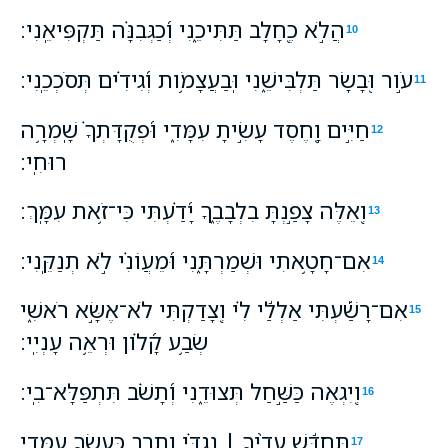
הֲלֹ֣א כֶ֭חָלָב תַּתִּיכֵ֑נִי וְ֝כַגְּבִנָּ֗ה תַּקְפִּיאֵֽנִי׃
10
עֹ֣ור וּ֭בָשָׂר תַּלְבִּישֵׁ֑נִי וּֽבַעֲצָמֹ֥ות וְ֝גִידִ֗ים תְּסֹכְכֵֽנִי׃
11
חַיִּ֣ים וָ֭חֶסֶד עָשִׂ֣יתָ עִמָּדִ֑י וּ֝פְקֻדָּתְךָ֗ שָֽׁמְרָ֥ה
12
רוּחִֽי׃
וְ֭אֵלֶּה צָפַ֣נְתָּ בִלְבָבֶ֑ךָ יָ֝דַ֗עְתִּי כִּי־זֹ֥את עִמָּֽךְ׃
13
אִם־חָטָ֥אתִי וּשְׁמַרְתָּ֑נִי וּ֝מֵעֲוֹנִ֗י לֹ֣א תְנַקֵּֽנִי׃
14
אִם־רָשַׁ֡עְתִּי אַלְלַ֬י לִ֗י וְ֭צָדַקְתִּי לֹא־אֶשָּׂ֣א רֹאשִׁ֑י
15
שְׂבַ֥ע קָ֝לֹ֗ון וּרְאֵ֥ה עָנְיִֽי׃
וְ֭יִגְאֶה כַּשַּׁ֣חַל תְּצוּדֵ֑נִי וְ֝תָשֹׁ֗ב תִּתְפַּלָּא־בִֽי׃
16
תְּחַדֵּ֬שׁ עֵדֶ֨יךָ ׀ נֶגְדִּ֗י וְתֶ֣רֶב כַּֽ֭עַשְׂךָ עִמָּדִ֑י
17