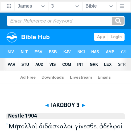
Biblia
>
Nestle 1904
> ΙΑΚΩΒΟΥ 3
◄
ΙΑΚΩΒΟΥ 3
►
Nestle 1904
Μὴ πολλοὶ διδάσκαλοι γίνεσθε, ἀδελφοί
1