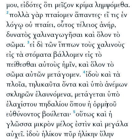
μου, εἰδότες ὅτι μεῖζον κρίμα λημψόμεθα.
πολλὰ γὰρ πταίομεν ἅπαντες· εἴ τις ἐν
2
λόγῳ οὐ πταίει, οὗτος τέλειος ἀνήρ,
δυνατὸς χαλιναγωγῆσαι καὶ ὅλον τὸ
σῶμα.
εἰ δὲ τῶν ἵππων τοὺς χαλινοὺς
3
εἰς τὰ στόματα βάλλομεν εἰς τὸ
πείθεσθαι αὐτοὺς ἡμῖν, καὶ ὅλον τὸ
σῶμα αὐτῶν μετάγομεν.
ἰδοὺ καὶ τὰ
4
πλοῖα, τηλικαῦτα ὄντα καὶ ὑπὸ ἀνέμων
σκληρῶν ἐλαυνόμενα, μετάγεται ὑπὸ
ἐλαχίστου πηδαλίου ὅπου ἡ ὁρμὴ τοῦ
εὐθύνοντος βούλεται·
οὕτως καὶ ἡ
5
γλῶσσα μικρὸν μέλος ἐστὶν καὶ μεγάλα
αὐχεῖ. ἰδοὺ ἡλίκον πῦρ ἡλίκην ὕλην