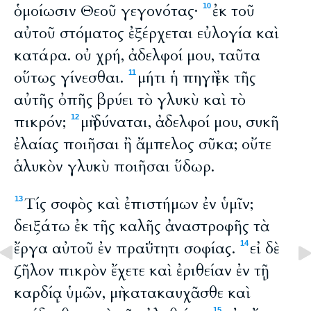
ὁμοίωσιν Θεοῦ γεγονότας·
ἐκ τοῦ
10
αὐτοῦ στόματος ἐξέρχεται εὐλογία καὶ
κατάρα. οὐ χρή, ἀδελφοί μου, ταῦτα
οὕτως γίνεσθαι.
μήτι ἡ πηγὴ ἐκ τῆς
11
αὐτῆς ὀπῆς βρύει τὸ γλυκὺ καὶ τὸ
πικρόν;
μὴ δύναται, ἀδελφοί μου, συκῆ
12
ἐλαίας ποιῆσαι ἢ ἄμπελος σῦκα; οὔτε
ἁλυκὸν γλυκὺ ποιῆσαι ὕδωρ.
Τίς σοφὸς καὶ ἐπιστήμων ἐν ὑμῖν;
13
δειξάτω ἐκ τῆς καλῆς ἀναστροφῆς τὰ
ἔργα αὐτοῦ ἐν πραΰτητι σοφίας.
εἰ δὲ
14
ζῆλον πικρὸν ἔχετε καὶ ἐριθείαν ἐν τῇ
καρδίᾳ ὑμῶν, μὴ κατακαυχᾶσθε καὶ
15