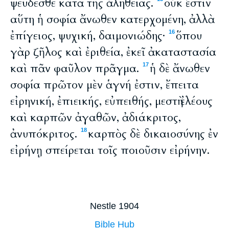
ψεύδεσθε κατὰ τῆς ἀληθείας.
οὐκ ἔστιν
αὕτη ἡ σοφία ἄνωθεν κατερχομένη, ἀλλὰ
ἐπίγειος, ψυχική, δαιμονιώδης·
ὅπου
16
γὰρ ζῆλος καὶ ἐριθεία, ἐκεῖ ἀκαταστασία
καὶ πᾶν φαῦλον πρᾶγμα.
ἡ δὲ ἄνωθεν
17
σοφία πρῶτον μὲν ἁγνή ἐστιν, ἔπειτα
εἰρηνική, ἐπιεικής, εὐπειθής, μεστὴ ἐλέους
καὶ καρπῶν ἀγαθῶν, ἀδιάκριτος,
ἀνυπόκριτος.
καρπὸς δὲ δικαιοσύνης ἐν
18
εἰρήνῃ σπείρεται τοῖς ποιοῦσιν εἰρήνην.
Nestle 1904
Bible Hub