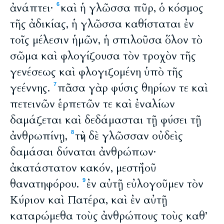
ἀνάπτει·
καὶ ἡ γλῶσσα πῦρ, ὁ κόσμος
6
τῆς ἀδικίας, ἡ γλῶσσα καθίσταται ἐν
τοῖς μέλεσιν ἡμῶν, ἡ σπιλοῦσα ὅλον τὸ
σῶμα καὶ φλογίζουσα τὸν τροχὸν τῆς
γενέσεως καὶ φλογιζομένη ὑπὸ τῆς
γεέννης.
πᾶσα γὰρ φύσις θηρίων τε καὶ
7
πετεινῶν ἑρπετῶν τε καὶ ἐναλίων
δαμάζεται καὶ δεδάμασται τῇ φύσει τῇ
ἀνθρωπίνῃ,
τὴν δὲ γλῶσσαν οὐδεὶς
8
δαμάσαι δύναται ἀνθρώπων·
ἀκατάστατον κακόν, μεστὴ ἰοῦ
θανατηφόρου.
ἐν αὐτῇ εὐλογοῦμεν τὸν
9
Κύριον καὶ Πατέρα, καὶ ἐν αὐτῇ
καταρώμεθα τοὺς ἀνθρώπους τοὺς καθ’