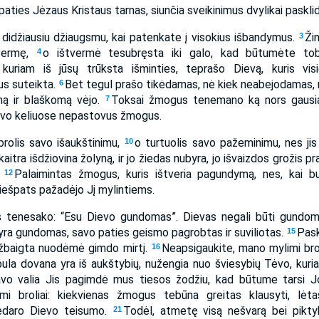
aties Jėzaus Kristaus tarnas, siunčia sveikinimus dvylikai pasklid
e didžiausiu džiaugsmu, kai patenkate į visokius išbandymus.
Ži
3
vermę,
o ištvermė tesubręsta iki galo, kad būtumėte tobu
4
 kuriam iš jūsų trūksta išminties, teprašo Dievą, kuris vi
bus suteikta.
Bet tegul prašo tikėdamas, nė kiek neabejodamas, 
6
amą ir blaškomą vėjo.
Toksai žmogus tenemano ką nors gausiąs
7
savo keliuose nepastovus žmogus.
brolis savo išaukštinimu,
o turtuolis savo pažeminimu, nes jis
10
kaitra išdžiovina žolyną, ir jo žiedas nubyra, jo išvaizdos grožis pr
.
Palaimintas žmogus, kuris ištveria pagundymą, nes, kai bu
12
Viešpats pažadėjo Jį mylintiems.
tenesako: “Esu Dievo gundomas”. Dievas negali būti gundoma
yra gundomas, savo paties geismo pagrobtas ir suviliotas.
Pask
15
žbaigta nuodėmė gimdo mirtį.
Neapsigaukite, mano mylimi bro
16
obula dovana yra iš aukštybių, nužengia nuo šviesybių Tėvo, kuri
vo valia Jis pagimdė mus tiesos žodžiu, kad būtume tarsi Jo kū
mi broliai: kiekvienas žmogus tebūna greitas klausyti, lėtas
edaro Dievo teisumo.
Todėl, atmetę visą nešvarą bei pikt
21