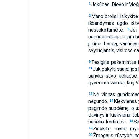
Jokūbas, Dievo ir Viešp
1
Mano broliai, laikykit
2
išbandymas ugdo išt
nestokotumėte.
Jei
5
nepriekaištauja, ir jam 
į jūros bangą, varinėj
svyruojantis, visuose 
Tesigiria pažemintas 
9
Juk pakyla saulė, jos 
11
sunyks savo keliuose
gyvenimo vainiką, kurį 
Nė vienas gundomas 
13
negundo.
Kiekvienas 
14
pagimdo nuodėmę, o u
davinys ir kiekviena t
šešėlio keitimosi.
Sa
18
Žinokite, mano myli
19
Žmogaus rūstybė n
20