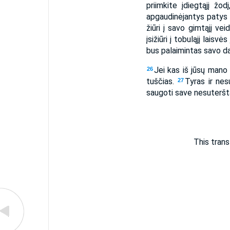
priimkite įdiegtąjį žod
apgaudinėjantys patys
žiūri į savo gimtąjį ve
įsižiūri į tobuląjį lai
bus palaimintas savo d
Jei kas iš jūsų mano
26
tuščias.
Tyras ir nes
27
saugoti save nesuterštą
This trans