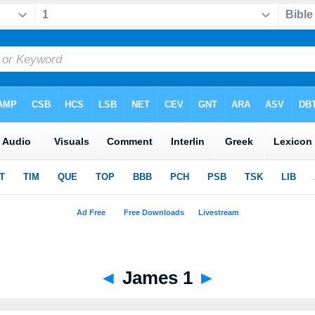
◄
James 1
►