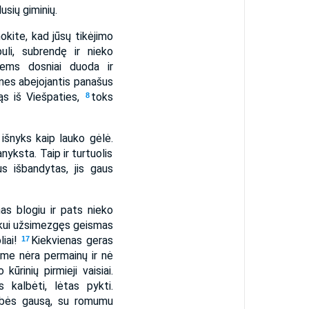
usių giminių.
nokite, kad jūsų tikėjimo
li, subrendę ir nieko
siems dosniai duoda ir
nes abejojantis panašus
 iš Viešpaties,­
toks
8
 išnyks kaip lauko gėlė.
anyksta. Taip ir turtuolis
s išbandytas, jis gaus
s blogiu ir pats nieko
ui užsimezgęs geismas
liai!
Kiekvienas geras
17
ame nėra permainų ir nė
rinių pirmieji vaisiai.
 kalbėti, lėtas pykti.
ybės gausą, su romumu