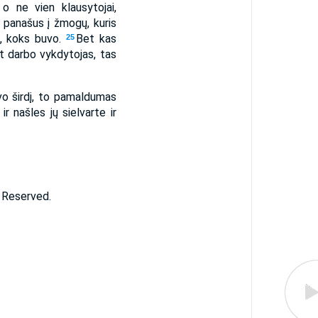
 o ne vien klausytojai,
s panašus į žmogų, kuris
o, koks buvo.
Bet kas
25
et darbo vykdytojas, tas
vo širdį, to pamaldumas
r našles jų sielvarte ir
s Reserved.