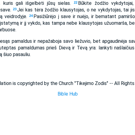
į, kuris gali išgelbėti jūsų sielas.
Būkite žodžio vykdytojai,
22
 save.
Jei kas tėra žodžio klausytojas, o ne vykdytojas, tai ji
23
idą veidrodyje.
Pasižiūrėjo į save ir nuėjo, ir bematant pamirš
24
svės įstatymą ir jį vykdo, kas tampa nebe klausytojas užuomarša, b
arbuose.
 esąs pamaldus ir nepažaboja savo liežuvio, bet apgaudinėja sa
uteptas pamaldumas prieš Dievą ir Tėvą yra: lankyti našlaičius i
 šiuo pasauliu.
lation is copyrighted by the Church "Tikejimo Zodis" -- All Right
Bible Hub