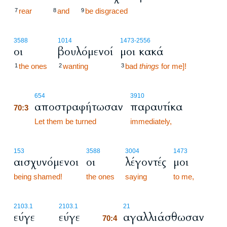
rear
and
be disgraced
7
8
9
3588
1014
1473
-2556
οι
βουλόμενοί
μοι κακά
the ones
wanting
bad
things
for me]!
1
2
3
70:3
654
3910
αποστραφήτωσαν
παραυτίκα
70:3
70:3
Let them be turned
immediately,
153
3588
3004
1473
αισχυνόμενοι
οι
λέγοντές
μοι
being shamed!
the ones
saying
to me,
70:4
2103.1
2103.1
21
εύγε
εύγε
αγαλλιάσθωσαν
70:4