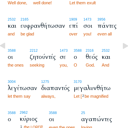
Well done,
well done!
70:4
Let them exult
2532
2165
1909
1473
3956
και
ευφρανθήτωσαν
επί
σοι
πάντες
and
be glad
over
you!
even
all
3588
2212
1473
3588
2316
2532
οι
ζητούντές
σε
ο
θεός
και
the ones
seeking
you,
O
God.
And
3004
1275
3170
λεγέτωσαν
διαπαντός
μεγαλυνθήτω
let them say
always,
Let [
be magnified
2
2962
3588
3588
25
κύριος
ο
οι
αγαπώντες
the
]!
1
even
the ones
loving
LORD