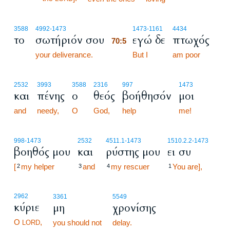
70:5
3588
4992
-1473
1473
-1161
4434
το
σωτήριόν σου
εγώ δε
πτωχός
70:5
your deliverance.
70:5
But I
am poor
2532
3993
3588
2316
997
1473
και
πένης
ο
θεός
βοήθησόν
μοι
and
needy,
O
God,
help
me!
998
-1473
2532
4511.1
-1473
1510.2.2
-1473
βοηθός μου
και
ρύστης μου
ει συ
[
my helper
and
my rescuer
You are],
2
3
4
1
2962
3361
5549
κύριε
μη
χρονίσης
O
,
you should not
delay.
LORD