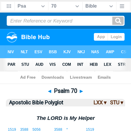
Bible
>
ABP
> Psalm 70
◄
Psalm 70
►
Apostolic Bible Polyglot
LXX ▾
STU ▾
The LORD is My Helper
1519
3588
5056
3588
*
1519