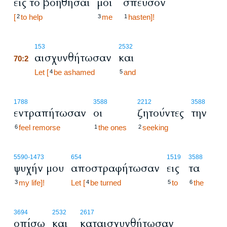
εις το βοηθήσαί
μοι
σπεύσον
[
to help
me
hasten]!
2
3
1
70:2
153
2532
αισχυνθήτωσαν
και
70:2
70:2
Let [
be ashamed
and
4
5
1788
3588
2212
3588
εντραπήτωσαν
οι
ζητούντες
την
feel remorse
the ones
seeking
6
1
2
5590
-1473
654
1519
3588
ψυχήν μου
αποστραφήτωσαν
εις
τα
my life]!
Let [
be turned
to
the
3
4
5
6
3694
2532
2617
οπίσω
και
καταισχυνθήτωσαν