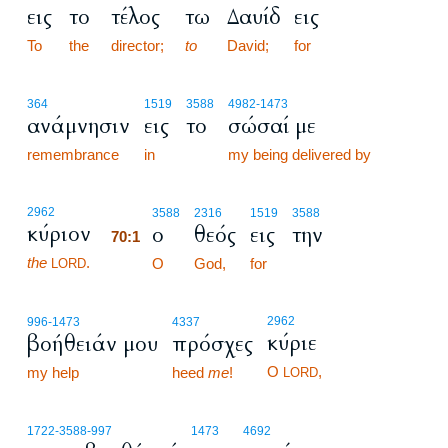
εις
το
τέλος
τω
Δαυίδ
εις
To
the
director;
to
David;
for
364
1519
3588
4982
-1473
ανάμνησιν
εις
το
σώσαί με
remembrance
in
my being delivered by
70:1
2962
3588
2316
1519
3588
κύριον
ο
θεός
εις
την
70:1
the
.
70:1
O
God,
for
LORD
2962
996
-1473
4337
κύριε
βοήθειάν μου
πρόσχες
O
,
my help
heed
me
!
LORD
1722
-3588
-997
1473
4692