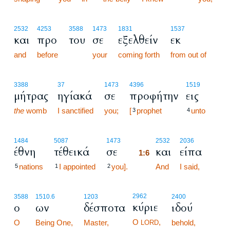
2532
4253
3588
1473
1831
1537
και
προ
του
σε
εξελθείν
εκ
and
before
your
coming forth
from out of
3388
37
1473
4396
1519
μήτρας
ηγίακά
σε
προφήτην
εις
the
womb
I sanctified
you;
[
prophet
unto
3
4
1:6
1484
5087
1473
2532
2036
έθνη
τέθεικά
σε
και
είπα
1:6
nations
I appointed
you].
1:6
And
I said,
5
1
2
2962
3588
1510.6
1203
2400
κύριε
ο
ων
δέσποτα
ιδού
O
,
O
Being One,
Master,
behold,
LORD