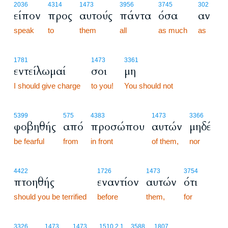
2036
4314
1473
3956
3745
302
είπον
προς
αυτούς
πάντα
όσα
αν
speak
to
them
all
as much
as
1781
1473
3361
εντείλωμαί
σοι
μη
I should give charge
to you!
You should not
5399
575
4383
1473
3366
φοβηθής
από
προσώπου
αυτών
μηδέ
be fearful
from
in front
of them,
nor
4422
1726
1473
3754
πτοηθής
εναντίον
αυτών
ότι
should you be terrified
before
them,
for
3326
1473
1473
1510.2.1
3588
1807