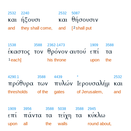
2532
2240
2532
5087
και
ήξουσι
και
θήσουσιν
and
they shall come,
and
[
shall put
2
1538
3588
2362
-1473
1909
3588
έκαστος
τον
θρόνον αυτού
επί
τα
each]
his throne
upon
the
1
4290.1
3588
4439
*
2532
πρόθυρα
των
πυλών
Ιερουσαλήμ
και
thresholds
of the
gates
of Jerusalem,
and
1909
3956
3588
5038
3588
2945
επί
πάντα
τα
τείχη
τα
κύκλω
upon
all
the
walls
round about,