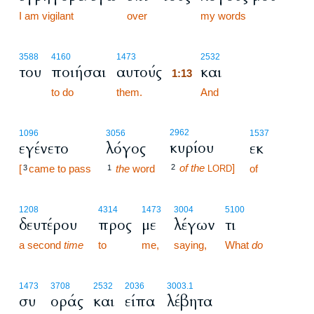
I am vigilant
over
my words
1:13
3588
4160
1473
2532
του
ποιήσαι
αυτούς
και
1:13
to do
them.
1:13
And
2962
1096
3056
1537
κυρίου
εγένετο
λόγος
εκ
of the
]
[
came to pass
the
word
2
of
3
1
LORD
1208
4314
1473
3004
5100
δευτέρου
προς
με
λέγων
τι
a second
time
to
me,
saying,
What
do
1473
3708
2532
2036
3003.1
συ
οράς
και
είπα
λέβητα