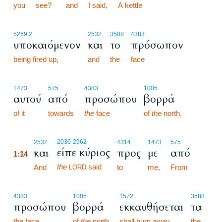
you
see?
and
I said,
A kettle
5269.2
2532
3588
4383
υποκαιόμενον
και
το
πρόσωπον
being fired up,
and
the
face
1473
575
4383
1005
αυτού
από
προσώπου
βορρά
of it
towards
the
face
of
the
north.
1:14
2036
-2962
2532
4314
1473
575
είπε κύριος
και
προς
με
από
1:14
the
said
1:14
And
to
me,
From
LORD
4383
1005
1572
3588
προσώπου
βορρά
εκκαυθήσεται
τα
the
face
of
the
north
shall burn away
the