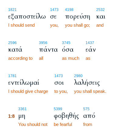
1821
1473
4198
2532
εξαποστείλω
σε
πορεύση
και
I should send
you,
you shall go;
and
2596
3956
3745
1437
κατά
πάντα
όσα
εάν
according to
all
as much
as
1781
1473
2980
εντείλωμαί
σοι
λαλήσεις
I should give charge
to you,
you shall speak.
1:8
3361
5399
575
μη
φοβηθής
από
1:8
1:8
You should not
be fearful
from