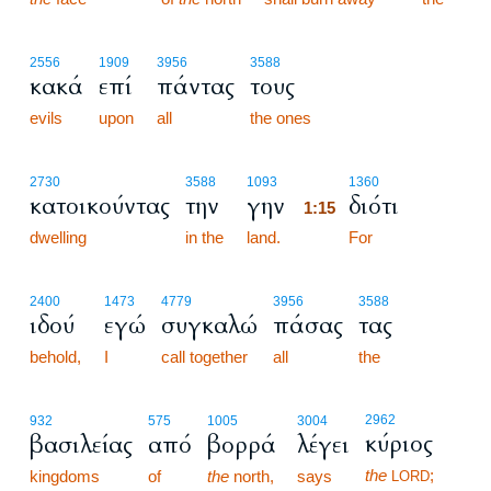
2556
1909
3956
3588
κακά
επί
πάντας
τους
evils
upon
all
the ones
1:15
2730
3588
1093
1360
κατοικούντας
την
γην
διότι
1:15
dwelling
in the
land.
1:15
For
2400
1473
4779
3956
3588
ιδού
εγώ
συγκαλώ
πάσας
τας
behold,
I
call together
all
the
2962
932
575
1005
3004
κύριος
βασιλείας
από
βορρά
λέγει
the
;
kingdoms
of
the
north,
says
LORD