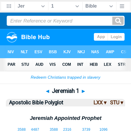
Bible
>
ABP
> Jeremiah 1
◄
Jeremiah 1
►
Apostolic Bible Polyglot
LXX ▾
STU ▾
Jeremiah Appointed Prophet
1:1
3588
4487
3588
2316
3739
1096