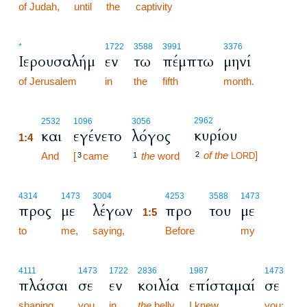
of Judah,
until
the
captivity
*
1722
3588
3991
3376
Ιερουσαλήμ
εν
τω
πέμπτω
μηνί
of Jerusalem
in
the
fifth
month.
1:4
2962
2532
1096
3056
κυρίου
και
εγένετο
λόγος
1:4
of the
]
1:4
And
[
came
the
word
2
3
1
LORD
1:5
4314
1473
3004
4253
3588
1473
προς
με
λέγων
προ
του
με
1:5
to
me,
saying,
1:5
Before
my
4111
1473
1722
2836
1987
1473
πλάσαι
σε
εν
κοιλία
επίσταμαί
σε
shaping
you
in
the
belly
I knew
you;