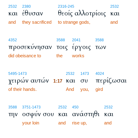
2532
2380
2316
-245
2532
και
έθυσαν
θεοίς αλλοτρίοις
και
and
they sacrificed
to strange gods,
and
4352
3588
2041
3588
προσεκύνησαν
τοις
έργοις
των
did obeisance to
the
works
1:17
5495
-1473
2532
1473
4024
χειρών αυτών
και
συ
περίζωσαι
1:17
of their hands.
1:17
And
you,
gird
3588
3751
-1473
2532
450
2532
την
οσφύν σου
και
ανάστηθι
και
your loin
and
rise up,
and