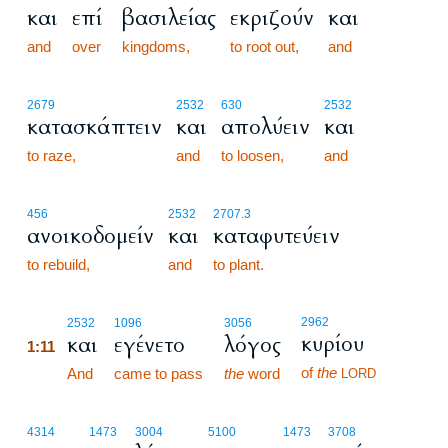
και
επί
βασιλείας
εκριζούν
και
and
over
kingdoms,
to root out,
and
2679
2532
630
2532
κατασκάπτειν
και
απολύειν
και
to raze,
and
to loosen,
and
456
2532
2707.3
ανοικοδομείν
και
καταφυτεύειν
to rebuild,
and
to plant.
1:11
2962
2532
1096
3056
κυρίου
και
εγένετο
λόγος
1:11
of
the
1:11
And
came to pass
the
word
LORD
4314
1473
3004
5100
1473
3708