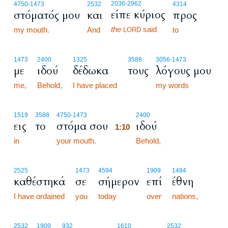
2036
-2962
4750
-1473
2532
4314
είπε κύριος
στόματός μου
και
προς
the
said
my mouth.
And
to
LORD
1473
2400
1325
3588
3056
-1473
με
ιδού
δέδωκα
τους
λόγους μου
me,
Behold,
I have placed
my words
1:10
1519
3588
4750
-1473
2400
εις
το
στόμα σου
ιδού
1:10
in
your mouth.
1:10
Behold,
2525
1473
4594
1909
1484
καθέστηκά
σε
σήμερον
επί
έθνη
I have ordained
you
today
over
nations,
2532
1909
932
1610
2532