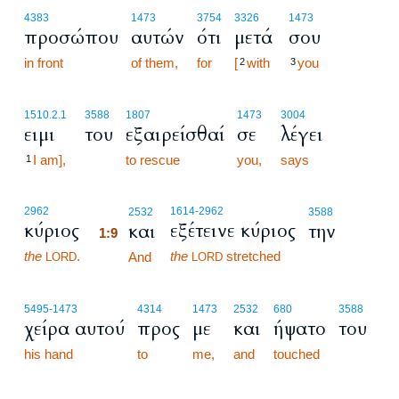
4383
1473
3754
3326
1473
προσώπου
αυτών
ότι
μετά
σου
in front
of them,
for
[
with
you
2
3
1510.2.1
3588
1807
1473
3004
ειμι
του
εξαιρείσθαί
σε
λέγει
I am],
to rescue
you,
says
1
1:9
2962
1614
-2962
2532
3588
κύριος
εξέτεινε κύριος
και
την
1:9
the
.
the
stretched
1:9
And
LORD
LORD
5495
-1473
4314
1473
2532
680
3588
χείρα αυτού
προς
με
και
ήψατο
του
his hand
to
me,
and
touched