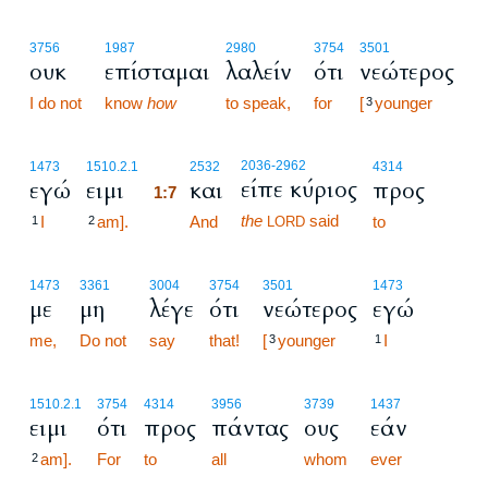
3756
1987
2980
3754
3501
ουκ
επίσταμαι
λαλείν
ότι
νεώτερος
I do not
know
how
to speak,
for
[
younger
3
1:7
2036
-2962
1473
1510.2.1
2532
4314
είπε κύριος
εγώ
ειμι
και
προς
1:7
the
said
I
am].
1:7
And
to
1
2
LORD
1473
3361
3004
3754
3501
1473
με
μη
λέγε
ότι
νεώτερος
εγώ
me,
Do not
say
that!
[
younger
I
3
1
1510.2.1
3754
4314
3956
3739
1437
ειμι
ότι
προς
πάντας
ους
εάν
am].
For
to
all
whom
ever
2