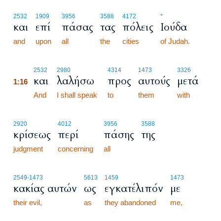
2532
1909
3956
3588
4172
*
και
επί
πάσας
τας
πόλεις
Ιούδα
and
upon
all
the
cities
of Judah.
1:16
2532
2980
4314
1473
3326
και
λαλήσω
προς
αυτούς
μετά
1:16
1:16
And
I shall speak
to
them
with
2920
4012
3956
3588
κρίσεως
περί
πάσης
της
judgment
concerning
all
2549
-1473
5613
1459
1473
κακίας αυτών
ως
εγκατέλιπόν
με
their evil,
as
they abandoned
me,