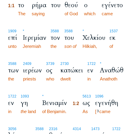
το
ρήμα
του
θεού
ο
εγένετο
1:1
1:1
The
saying
of God
which
came
1909
*
3588
3588
*
1537
επί
Ιερεμίαν
τον
του
Χελκίου
εκ
unto
Jeremiah
the
son of
Hilkiah,
of
3588
2409
3739
2730
1722
*
των
ιερέων
ος
κατώκει
εν
Αναθώθ
the
priests
who
dwelt
in
Anathoth
1:2
1722
1093
*
5613
1096
εν
γη
Βενιαμίν
ως
εγενήθη
1:2
in
the
land
of Benjamin.
1:2
As
[
came
3
3056
3588
2316
4314
1473
1722