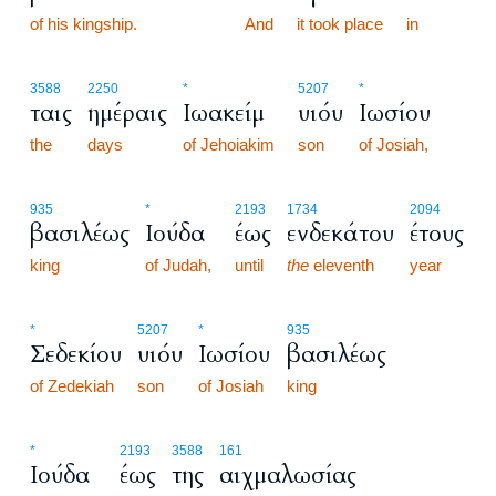
of his kingship.
1:3
And
it took place
in
3588
2250
*
5207
*
ταις
ημέραις
Ιωακείμ
υιόυ
Ιωσίου
the
days
of Jehoiakim
son
of Josiah,
935
*
2193
1734
2094
βασιλέως
Ιούδα
έως
ενδεκάτου
έτους
king
of Judah,
until
the
eleventh
year
*
5207
*
935
Σεδεκίου
υιόυ
Ιωσίου
βασιλέως
of Zedekiah
son
of Josiah
king
*
2193
3588
161
Ιούδα
έως
της
αιχμαλωσίας