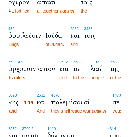
οχυρόν
άπασι
τοις
a fortified]
all together
against
the
1
935
*
2532
3588
βασιλεύσιν
Ιούδα
και
τοις
kings
of Judah,
and
758
-1473
2532
3588
2992
3588
άρχουσιν αυτού
και
τω
λαώ
της
its rulers,
and
to the
people
of the
1:19
1093
2532
4170
1473
γης
και
πολεμήσουσί
σε
1:19
land.
1:19
And
they shall wage war
against
you;
2532
3766.2
1410
4314
και
ου μη
δύνωνται
προς