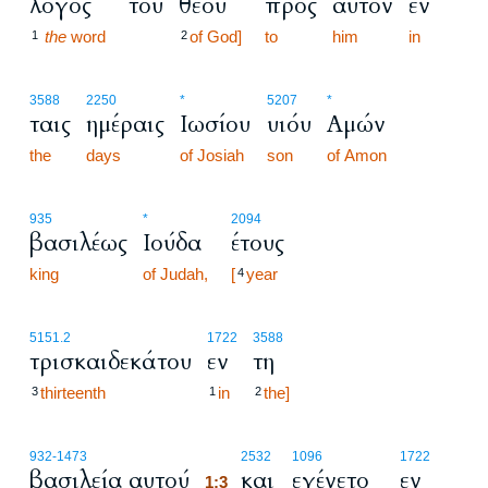
λόγος
του
θεού
προς
αυτόν
εν
the
word
of God]
to
him
in
1
2
3588
2250
*
5207
*
ταις
ημέραις
Ιωσίου
υιόυ
Αμών
the
days
of Josiah
son
of Amon
935
*
2094
βασιλέως
Ιούδα
έτους
king
of Judah,
[
year
4
5151.2
1722
3588
τρισκαιδεκάτου
εν
τη
thirteenth
in
the]
3
1
2
1:3
932
-1473
2532
1096
1722
βασιλεία αυτού
και
εγένετο
εν
1:3