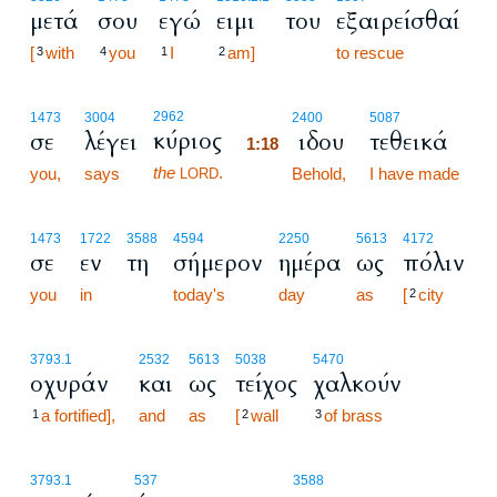
μετά
σου
εγώ
ειμι
του
εξαιρείσθαί
[
with
you
I
am]
to rescue
3
4
1
2
1:18
2962
1473
3004
2400
5087
κύριος
σε
λέγει
ιδου
τεθεικά
1:18
the
.
you,
says
1:18
Behold,
I have made
LORD
1473
1722
3588
4594
2250
5613
4172
σε
εν
τη
σήμερον
ημέρα
ως
πόλιν
you
in
today's
day
as
[
city
2
3793.1
2532
5613
5038
5470
οχυράν
και
ως
τείχος
χαλκούν
a fortified],
and
as
[
wall
of brass
1
2
3
3793.1
537
3588