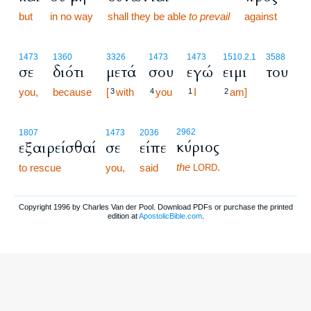
but
in no way
shall they be able
to prevail
against
1473
1360
3326
1473
1473
1510.2.1
3588
σε
διότι
μετά
σου
εγώ
ειμι
του
you,
because
[
with
you
I
am]
3
4
1
2
2962
1807
1473
2036
κύριος
εξαιρείσθαί
σε
είπε
the
.
to rescue
you,
said
LORD
Copyright 1996 by Charles Van der Pool. Download PDFs or purchase the printed
edition at
ApostolicBible.com
.