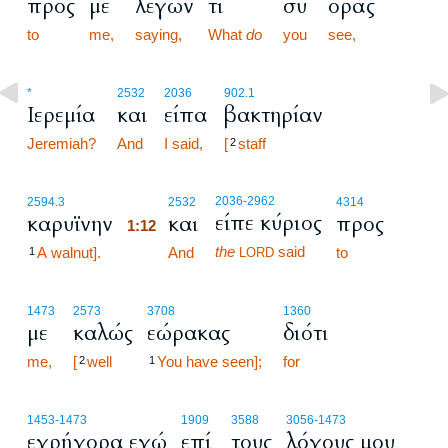
προς
με
λέγων
τι
συ
οράς
to
me,
saying,
What
do
you
see,
*
2532
2036
902.1
Ιερεμία
και
είπα
βακτηρίαν
Jeremiah?
And
I said,
[
staff
2
1:12
2036
-2962
2594.3
2532
4314
είπε κύριος
καρυϊνην
και
προς
1:12
the
said
A walnut].
1:12
And
to
1
LORD
1473
2573
3708
1360
με
καλώς
εώρακας
διότι
me,
[
well
You have seen];
for
2
1
1453
-1473
1909
3588
3056
-1473
εγρήγορα εγώ
επί
τους
λόγους μου