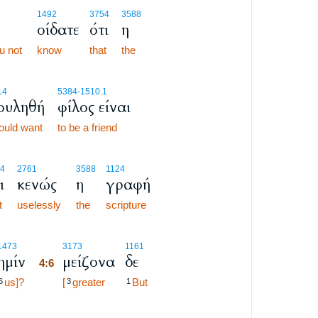
1492
3754
3588
οίδατε
ότι
η
u not
know
that
the
14
5384
-1510.1
ουληθή
φίλος είναι
ould want
to be a friend
4
2761
3588
1124
ι
κενώς
η
γραφή
t
uselessly
the
scripture
4:6
1473
3173
1161
ημίν
μείζονα
δε
4:6
us]?
4:6
[
greater
But
6
3
1