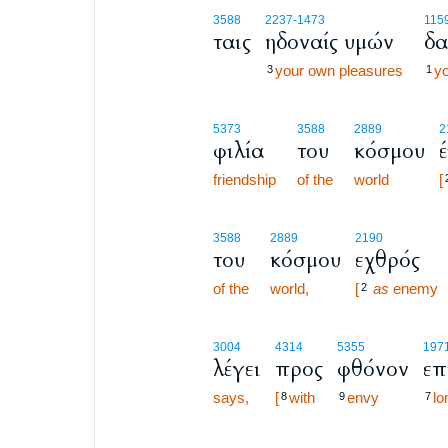
3588
2237
-1473
115
ταις
ηδοναίς υμών
δα
your own pleasures
yo
3
1
5373
3588
2889
2
φιλία
του
κόσμου
friendship
of the
world
[
3588
2889
2190
του
κόσμου
εχθρός
of the
world,
[
as
enemy
2
3004
4314
5355
197
λέγει
προς
φθόνον
επ
says,
[
with
envy
lo
8
9
7