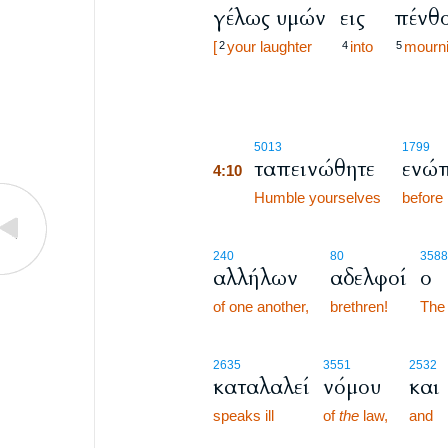
γέλως υμών
εις
πένθ
[
your laughter
into
mourn
2
4
5
4:10
5013
1799
ταπεινώθητε
ενώπ
4:10
4:10
Humble yourselves
before
240
80
3588
αλλήλων
αδελφοί
ο
of one another,
brethren!
The
2635
3551
2532
καταλαλεί
νόμου
και
speaks ill
of
the
law,
and