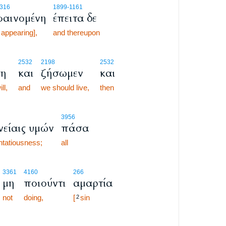
316
1899
-1161
φαινομένη
έπειτα δε
appearing],
and thereupon
2532
2198
2532
ση
και
ζήσωμεν
και
ll,
and
we should live,
then
3956
είαις υμών
πάσα
ntatiousness;
all
3361
4160
266
μη
ποιούντι
αμαρτία
not
doing,
[
sin
2