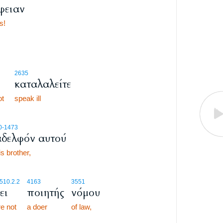
φειαν
s!
2635
καταλαλείτε
ot
speak ill
0
-1473
αδελφόν αυτού
is brother,
510.2.2
4163
3551
ει
ποιητής
νόμου
e not
a doer
of law,