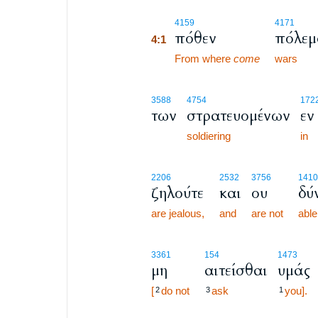
4:1
4159
4171
πόθεν
πόλεμ
4:1
4:1
From where
come
wars
3588
4754
172
των
στρατευομένων
εν
soldiering
in
2206
2532
3756
1410
ζηλούτε
και
ου
δύ
are jealous,
and
are not
able
3361
154
1473
μη
αιτείσθαι
υμάς
[
do not
ask
you].
2
3
1