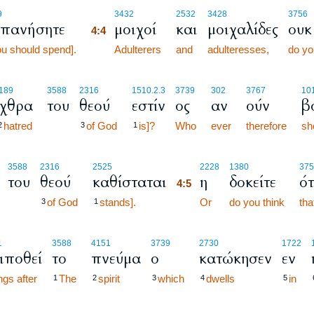
4:4
9
3432
2532
3428
3756
πανήσητε
μοιχοί
και
μοιχαλίδες
ουκ
4:4
u should spend].
4:4
Adulterers
and
adulteresses,
do yo
189
3588
2316
1510.2.3
3739
302
3767
10
έχθρα
του
θεού
εστίν
ος
αν
ούν
β
hatred
of God
is]?
Who
ever
therefore
sh
2
3
1
4:5
3588
2316
2525
2228
1380
375
του
θεού
καθίσταται
η
δοκείτε
ότ
4:5
of God
stands].
4:5
Or
do you think
tha
3
1
1
3588
4151
3739
2730
1722
ιποθεί
το
πνεύμα
ο
κατώκησεν
εν
ngs after
The
spirit
which
dwells
in
1
2
3
4
5