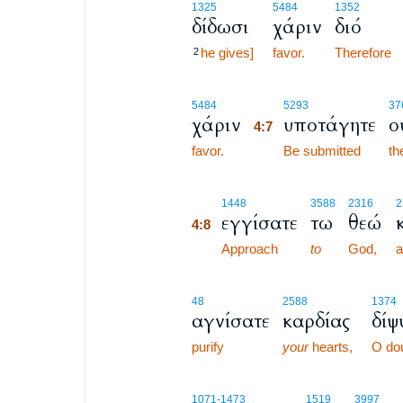
1325
5484
1352
δίδωσι
χάριν
διό
he gives]
favor.
Therefore
2
4:7
5484
5293
37
χάριν
υποτάγητε
ο
4:7
favor.
4:7
Be submitted
th
4:8
1448
3588
2316
2
εγγίσατε
τω
θεώ
4:8
4:8
Approach
to
God,
a
48
2588
1374
αγνίσατε
καρδίας
δίψ
purify
your
hearts,
O do
1071
-1473
1519
3997