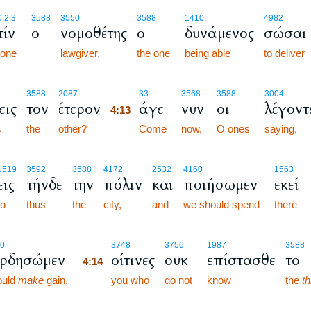
.2.3
3588
3550
3588
1410
4982
τίν
ο
νομοθέτης
ο
δυνάμενος
σώσαι
 one
lawgiver,
the one
being able
to deliver
4:13
3588
2087
33
3568
3588
3004
εις
τον
έτερον
άγε
νυν
οι
λέγοντ
4:13
s
the
other?
4:13
Come
now,
O ones
saying,
1519
3592
3588
4172
2532
4160
1563
εις
τήνδε
την
πόλιν
και
ποιήσωμεν
εκεί
to
thus
the
city,
and
we should spend
there
4:14
0
3748
3756
1987
3588
ερδησώμεν
οίτινες
ουκ
επίστασθε
το
4:14
ould
make
gain,
4:14
you who
do not
know
the
th