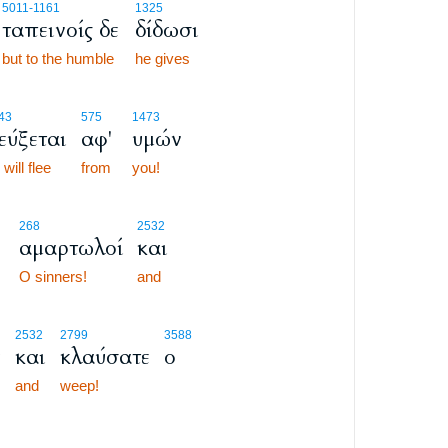
5011
-1161
1325
ταπεινοίς δε
δίδωσι
but to the humble
he gives
43
575
1473
εύξεται
αφ'
υμών
 will flee
from
you!
268
2532
αμαρτωλοί
και
O sinners!
and
2532
2799
3588
ε
και
κλαύσατε
ο
and
weep!