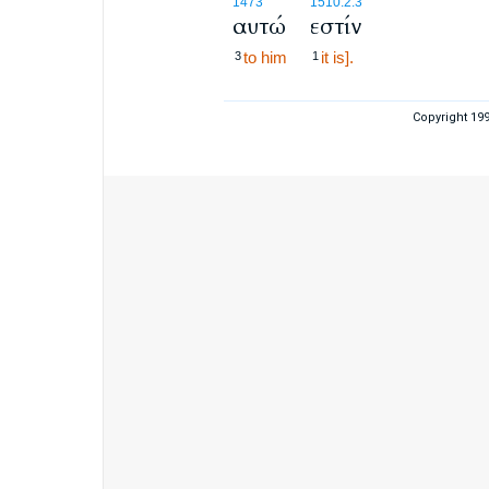
1473
1510.2.3
αυτώ
εστίν
to him
it is].
3
1
Copyright 19