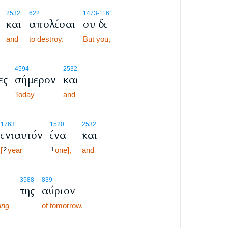
2532
622
1473
-1161
και
απολέσαι
συ δε
and
to destroy.
But you,
4594
2532
ες
σήμερον
και
Today
and
1763
1520
2532
ενιαυτόν
ένα
και
[
year
one],
and
2
1
3588
839
της
αύριον
ing
of tomorrow.