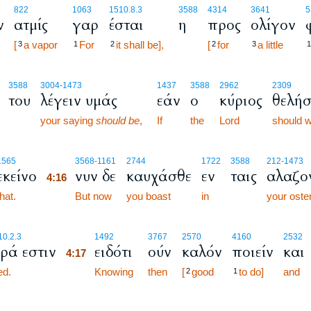
822
1063
1510.8.3
3588
4314
3641
5
ν
ατμίς
γαρ
έσται
η
προς
ολίγον
[
a vapor
For
it shall be],
[
for
a little
3
1
2
2
3
1
3588
3004
-1473
1437
3588
2962
2309
του
λέγειν υμάς
εάν
ο
κύριος
θελή
your saying
should be
,
If
the
Lord
should wi
4:16
1565
3568
-1161
2744
1722
3588
212
-1473
εκείνο
νυν δε
καυχάσθε
εν
ταις
αλαζον
4:16
that.
4:16
But now
you boast
in
your oste
4:17
10.2.3
1492
3767
2570
4160
2532
ρά εστιν
ειδότι
ούν
καλόν
ποιείν
και
4:17
ed.
4:17
Knowing
then
[
good
to do]
and
2
1