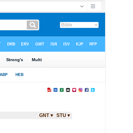
GNT ▾
STU ▾