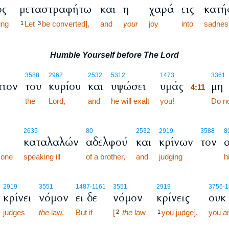
ος
μεταστραφήτω
και
η
χαρά
εις
κατή
ing
Let
be converted],
and
your
joy
into
sadnes
1
3
Humble Yourself before The Lord
4:11
3588
2962
2532
5312
1473
3361
ιον
του
κυρίου
και
υψώσει
υμάς
μη
4:11
the
Lord,
and
he will exalt
you!
4:11
Do n
2635
80
2532
2919
3588
8
καταλαλών
αδελφού
και
κρίνων
τον
 one
speaking ill
of a brother,
and
judging
h
2919
3551
1487
-1161
3551
2919
3756
-1
κρίνει
νόμον
ει δε
νόμον
κρίνεις
ουκ 
judges
the
law.
But if
[
the
law
you judge],
you ar
2
1