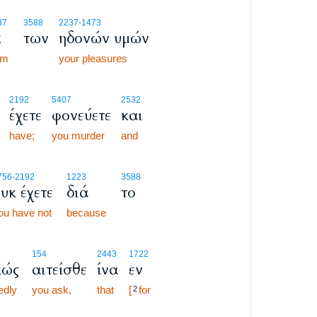
37
3588
2237
-1473
κ
των
ηδονών υμών
om
your pleasures
2192
5407
2532
έχετε
φονεύετε
και
have;
you murder
and
756
-2192
1223
3588
υκ έχετε
διά
το
ou have not
because
154
2443
1722
κώς
αιτείσθε
ίνα
εν
edly
you ask,
that
[
for
2