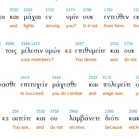
2532
3163
1722
1473
3756
1782
15
οι
και
μάχαι
εν
υμίν
ουκ
εντεύθεν
ε
and
fights
among
you?
Is it
not
from here,
fr
4:2
2
3588
3196
-1473
1937
2532
3756
τοις
μέλεσιν υμών
επιθυμείτε
και
ουκ
4:2
your members?
4:2
You desire
and
do not
2013
3164
2532
4170
3
νασθε
επιτυχείν
μάχεσθε
και
πολεμείτε
ο
to succeed;
you do combat
and
wage war;
y
4:3
154
2532
3756
2983
1360
2560
αιτείτε
και
ου
λαμβάνετε
διότι
κα
4:3
4:3
You ask,
and
do not
receive,
because
wick