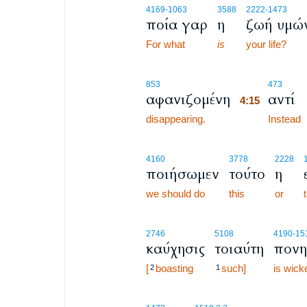
4169
-1063
3588
2222
-1473
ποία γαρ
η
ζωή υμώ
For what
is
your life?
4:15
853
473
αφανιζομένη
αντί
4:15
disappearing.
4:15
Instead
4160
3778
2228
ποιήσωμεν
τούτο
η
we should do
this
or
2746
5108
4190
-15
καύχησις
τοιαύτη
πονη
[
boasting
such]
is wick
2
1