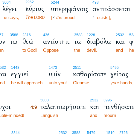
2962
3004
5244
498
κύριος
λέγει
υπερηφάνοις
αντιτάσσεται
The
he says,
[
the
proud
resists],
LORD
2
1
67
3588
2316
436
3588
1228
2532
53
υν
τω
θεώ
αντίστητε
τω
διαβόλω
και
φ
en
to God!
Oppose
the
devil,
and
he
532
1448
1473
2511
5495
και
εγγιεί
υμίν
καθαρίσατε
χείρας
nd
he will approach
unto you!
Cleanse
your
hands,
4:9
5003
2532
3996
υχοι
ταλαιπωρήσατε
και
πενθήσατ
4:9
uble-minded!
4:9
Languish
and
mourn
3344
2532
3588
5479
1519
2726