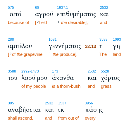
575
68
1937.1
2532
από
αγρού
επιθυμήματος
και
because of
[
field
the
desirable],
and
2
1
32:13
288
1081
3588
1093
αμπέλου
γεννήματος
η
γη
32:13
[
of
the
grapevine
the
produce].
32:13
The
land
2
1
3588
2992
-1473
173
2532
5528
του
λαού μου
άκανθα
και
χόρτος
of my people
is
a thorn-bush;
and
grass
305
2532
1537
3956
αναβήσεται
και
εκ
πάσης
shall ascend,
and
from out of
every