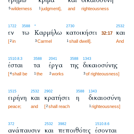
ερήμω
κρίμα
και
δικαιοσύνη
wilderness
judgment],
and
righteousness
5
1
32:17
1722
3588
*
2730
2532
εν
τω
Καρμήλω
κατοικήσει
και
32:17
[
in
Carmel
shall dwell].
32:17
And
2
3
1
1510.8.3
3588
2041
3588
1343
έσται
τα
έργα
της
δικαιοσύνης
[
shall be
the
works
of righteousness]
4
1
2
3
1515
2532
2902
3588
1343
ειρήνη
και
κρατήσει
η
δικαιοσύνη
peace;
and
[
shall reach
righteousness]
2
1
372
2532
3982
1510.8.6
ανάπαυσιν
και
πεποιθότες
έσονται