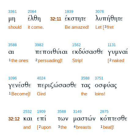
32:11
3361
2064
1839
3076
μη
έλθη
έκστητε
λυπήθητε
32:11
should
it come.
32:11
Be amazed!
Let [
fret
3
3588
3982
1562
1131
αι
πεποιθύιαι
εκδύσασθε
γυμναί
the ones
persuading]!
Strip!
[
naked
1
2
2
1096
4024
3588
3751
γενέσθε
περιζώσασθε
τας
οσφύας
Become]!
Gird
the
loins!
1
32:12
2532
1909
3588
3149
2875
και
επί
των
μαστών
κόπτεσθε
32:12
32:12
and
[
upon
the
breasts
beat]!
2
3
4
1