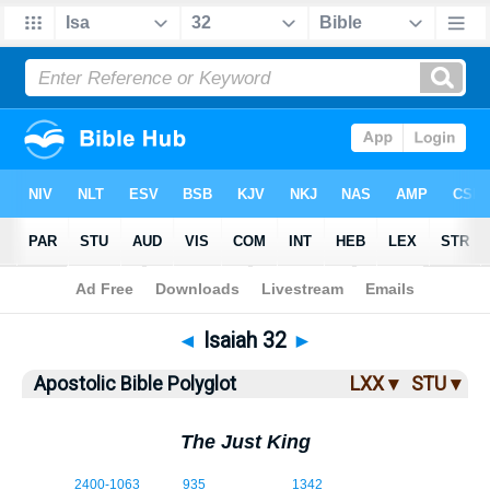
Bible
>
ABP
> Isaiah 32
◄
Isaiah 32
►
Apostolic Bible Polyglot
LXX ▾
STU ▾
The Just King
32:1
2400
-1063
935
1342