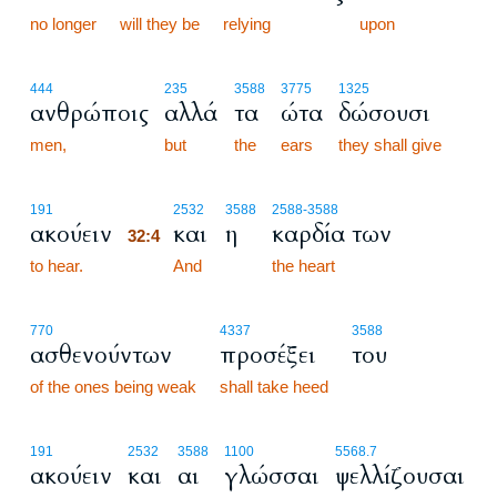
no longer
will they be
relying
upon
444
235
3588
3775
1325
ανθρώποις
αλλά
τα
ώτα
δώσουσι
men,
but
the
ears
they shall give
32:4
191
2532
3588
2588
-3588
ακούειν
και
η
καρδία των
32:4
to hear.
32:4
And
the heart
770
4337
3588
ασθενούντων
προσέξει
του
of the ones being weak
shall take heed
191
2532
3588
1100
5568.7
ακούειν
και
αι
γλώσσαι
ψελλίζουσαι