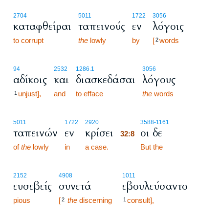
2704
5011
1722
3056
καταφθείραι
ταπεινούς
εν
λόγοις
to corrupt
the
lowly
by
[
words
2
94
2532
1286.1
3056
αδίκοις
και
διασκεδάσαι
λόγους
unjust],
and
to efface
the
words
1
32:8
5011
1722
2920
3588
-1161
ταπεινών
εν
κρίσει
οι δε
32:8
of
the
lowly
in
a case.
32:8
But the
2152
4908
1011
ευσεβείς
συνετά
εβουλεύσαντο
pious
[
the
discerning
consult],
2
1