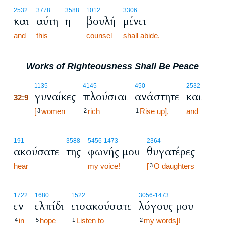
2532
3778
3588
1012
3306
και
αύτη
η
βουλή
μένει
and
this
counsel
shall abide.
Works of Righteousness Shall Be Peace
32:9
1135
4145
450
2532
γυναίκες
πλούσιαι
ανάστητε
και
32:9
32:9
[
women
rich
Rise up],
and
3
2
1
191
3588
5456
-1473
2364
ακούσατε
της
φωνής μου
θυγατέρες
hear
my voice!
[
O daughters
3
1722
1680
1522
3056
-1473
εν
ελπίδι
εισακούσατε
λόγους μου
in
hope
Listen to
my words]!
4
5
1
2