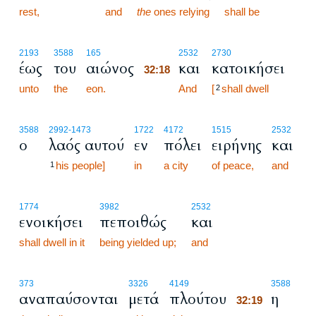
rest,
and
the
ones relying
shall be
32:18
2193
3588
165
2532
2730
έως
του
αιώνος
και
κατοικήσει
32:18
unto
the
eon.
32:18
And
[
shall dwell
2
3588
2992
-1473
1722
4172
1515
2532
ο
λαός αυτού
εν
πόλει
ειρήνης
και
his people]
in
a city
of peace,
and
1
1774
3982
2532
ενοικήσει
πεποιθώς
και
shall dwell in it
being yielded up;
and
32:19
373
3326
4149
3588
αναπαύσονται
μετά
πλούτου
η
32:19