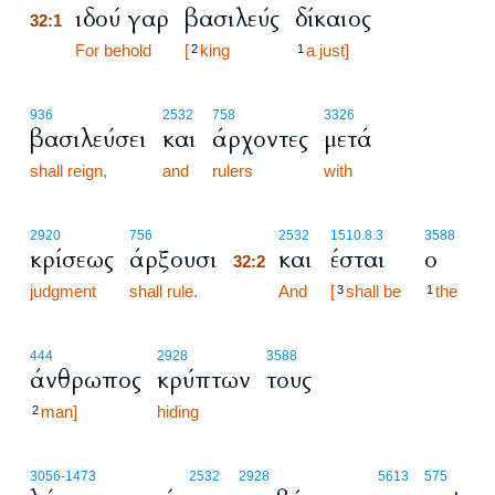
ιδού γαρ
βασιλεύς
δίκαιος
32:1
32:1
For behold
[
king
a just]
2
1
936
2532
758
3326
βασιλεύσει
και
άρχοντες
μετά
shall reign,
and
rulers
with
32:2
2920
756
2532
1510.8.3
3588
κρίσεως
άρξουσι
και
έσται
ο
32:2
judgment
shall rule.
32:2
And
[
shall be
the
3
1
444
2928
3588
άνθρωπος
κρύπτων
τους
man]
hiding
2
3056
-1473
2532
2928
5613
575