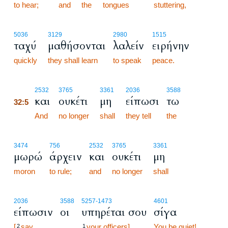
to hear;
and
the
tongues
stuttering,
5036
3129
2980
1515
ταχύ
μαθήσονται
λαλείν
ειρήνην
quickly
they shall learn
to speak
peace.
32:5
2532
3765
3361
2036
3588
και
ουκέτι
μη
είπωσι
τω
32:5
32:5
And
no longer
shall
they tell
the
3474
756
2532
3765
3361
μωρώ
άρχειν
και
ουκέτι
μη
moron
to rule;
and
no longer
shall
2036
3588
5257
-1473
4601
είπωσιν
οι
υπηρέται σου
σίγα
[
say
your officers],
You be quiet!
2
1