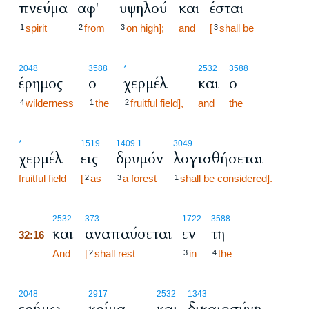
πνεύμα
αφ'
υψηλού
και
έσται
spirit
from
on high];
and
[
shall be
1
2
3
3
2048
3588
*
2532
3588
έρημος
ο
χερμέλ
και
ο
wilderness
the
fruitful field],
and
the
4
1
2
*
1519
1409.1
3049
χερμέλ
εις
δρυμόν
λογισθήσεται
fruitful field
[
as
a forest
shall be considered].
2
3
1
32:16
2532
373
1722
3588
και
αναπαύσεται
εν
τη
32:16
32:16
And
[
shall rest
in
the
2
3
4
2048
2917
2532
1343