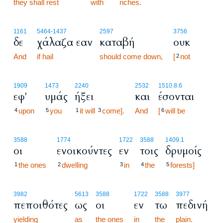
they shall rest
with
riches.
32:19
1161
5464
-1437
2597
3756
δε
χάλαζα εαν
καταβή
ουκ
And
if hail
should come down,
[
not
2
1909
1473
2240
2532
1510.8.6
εφ'
υμάς
ήξει
και
έσονται
upon
you
it will
come].
And
[
will be
4
5
1
3
6
3588
1774
1722
3588
1409.1
οι
ενοικούντες
εν
τοις
δρυμοίς
the ones
dwelling
in
the
forests]
1
2
3
4
5
3982
5613
3588
1722
3588
3977
πεποιθότες
ως
οι
εν
τω
πεδινή
yielding
as
the ones
in
the
plain.