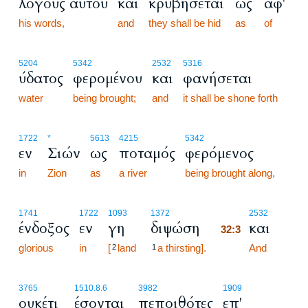
λόγους αυτού
και
κρυβήσεται
ως
αφ'
his words,
and
they shall be hid
as
of
5204
5342
2532
5316
ύδατος
φερομένου
και
φανήσεται
water
being brought;
and
it shall be shone forth
1722
*
5613
4215
5342
εν
Σιών
ως
ποταμός
φερόμενος
in
Zion
as
a river
being brought along,
32:3
1741
1722
1093
1372
2532
ένδοξος
εν
γη
διψώση
και
32:3
glorious
in
[
land
a thirsting].
32:3
And
2
1
3765
1510.8.6
3982
1909
ουκέτι
έσονται
πεποιθότες
επ'