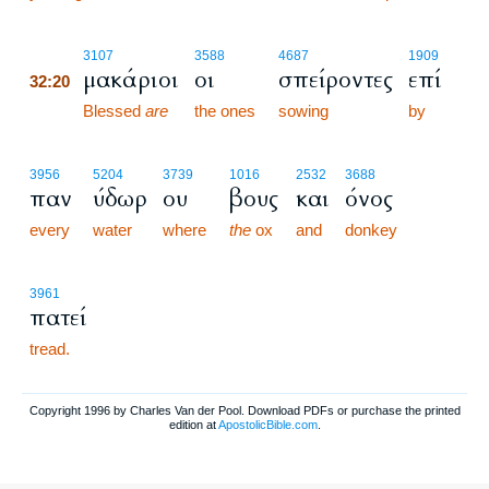
32:20
3107
3588
4687
1909
μακάριοι
οι
σπείροντες
επί
32:20
32:20
Blessed
are
the ones
sowing
by
3956
5204
3739
1016
2532
3688
παν
ύδωρ
ου
βους
και
όνος
every
water
where
the
ox
and
donkey
3961
πατεί
tread.
Copyright 1996 by Charles Van der Pool. Download PDFs or purchase the printed
edition at
ApostolicBible.com
.