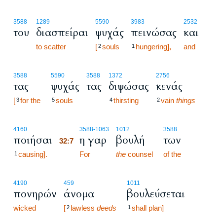
3588
1289
5590
3983
2532
του
διασπείραι
ψυχάς
πεινώσας
και
to scatter
[
souls
hungering],
and
2
1
3588
5590
3588
1372
2756
τας
ψυχάς
τας
διψώσας
κενάς
[
for the
souls
thirsting
vain
things
3
5
4
2
32:7
4160
3588
-1063
1012
3588
ποιήσαι
η γαρ
βουλή
των
32:7
causing].
32:7
For
the
counsel
of the
1
4190
459
1011
πονηρών
άνομα
βουλεύσεται
wicked
[
lawless
deeds
shall plan]
2
1