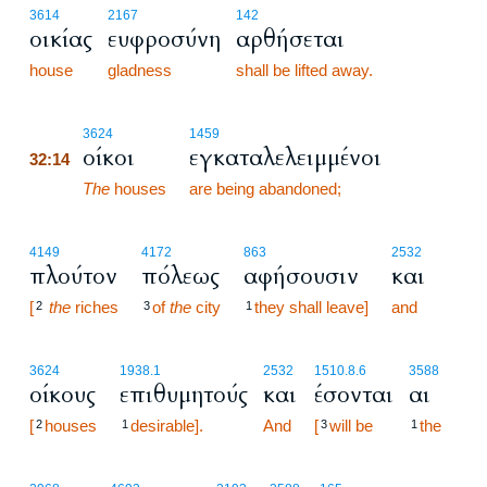
3614
2167
142
οικίας
ευφροσύνη
αρθήσεται
house
gladness
shall be lifted away.
32:14
3624
1459
οίκοι
εγκαταλελειμμένοι
32:14
32:14
The
houses
are being abandoned;
4149
4172
863
2532
πλούτον
πόλεως
αφήσουσιν
και
[
the
riches
of
the
city
they shall leave]
and
2
3
1
3624
1938.1
2532
1510.8.6
3588
οίκους
επιθυμητούς
και
έσονται
αι
[
houses
desirable].
And
[
will be
the
2
1
3
1