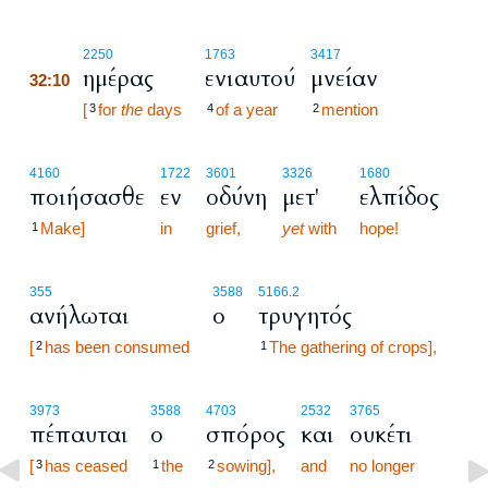
32:10
2250
1763
3417
ημέρας
ενιαυτού
μνείαν
32:10
32:10
[
for
the
days
of a year
mention
3
4
2
4160
1722
3601
3326
1680
ποιήσασθε
εν
οδύνη
μετ'
ελπίδος
Make]
in
grief,
yet
with
hope!
1
355
3588
5166.2
ανήλωται
ο
τρυγητός
[
has been consumed
The gathering of crops],
2
1
3973
3588
4703
2532
3765
πέπαυται
ο
σπόρος
και
ουκέτι
[
has ceased
the
sowing],
and
no longer
3
1
2