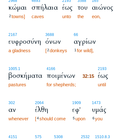
2968
4693
2193
3588
165
κώμαι
σπήλαια
έως
του
αιώνος
towns]
caves
unto
the
eon,
2
2167
3688
66
ευφροσύνη
όνων
αγρίων
a gladness
[
donkeys
for wild],
2
1
32:15
1005.1
4166
2193
βοσκήματα
ποιμένων
έως
32:15
pastures
for shepherds;
32:15
until
302
2064
1909
1473
αν
έλθη
εφ'
υμάς
whenever
[
should come
upon
you
4
5
6
4151
575
5308
2532
1510.8.3