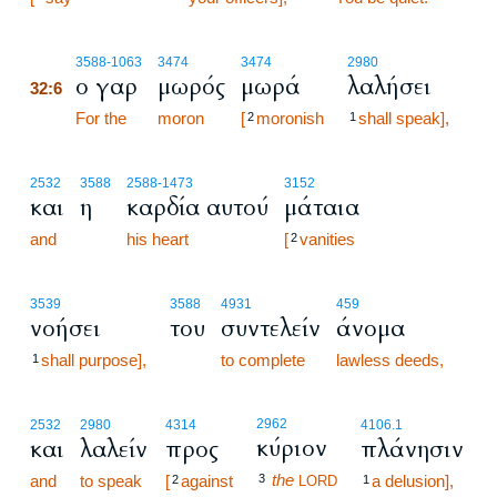
32:6
3588
-1063
3474
3474
2980
ο γαρ
μωρός
μωρά
λαλήσει
32:6
32:6
For the
moron
[
moronish
shall speak],
2
1
2532
3588
2588
-1473
3152
και
η
καρδία αυτού
μάταια
and
his heart
[
vanities
2
3539
3588
4931
459
νοήσει
του
συντελείν
άνομα
shall purpose],
to complete
lawless deeds,
1
2962
2532
2980
4314
4106.1
κύριον
και
λαλείν
προς
πλάνησιν
the
and
to speak
[
against
3
a delusion],
2
LORD
1