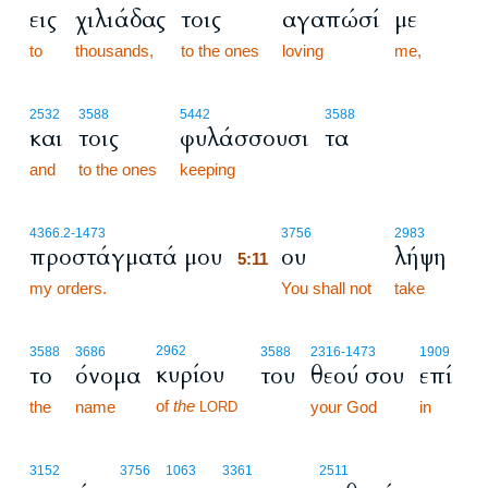
εις
χιλιάδας
τοις
αγαπώσί
με
to
thousands,
to the ones
loving
me,
2532
3588
5442
3588
και
τοις
φυλάσσουσι
τα
and
to the ones
keeping
5:11
4366.2
-1473
3756
2983
προστάγματά μου
ου
λήψη
5:11
my orders.
5:11
You shall not
take
2962
3588
3686
3588
2316
-1473
1909
κυρίου
το
όνομα
του
θεού σου
επί
of
the
the
name
your God
in
LORD
3152
3756
1063
3361
2511