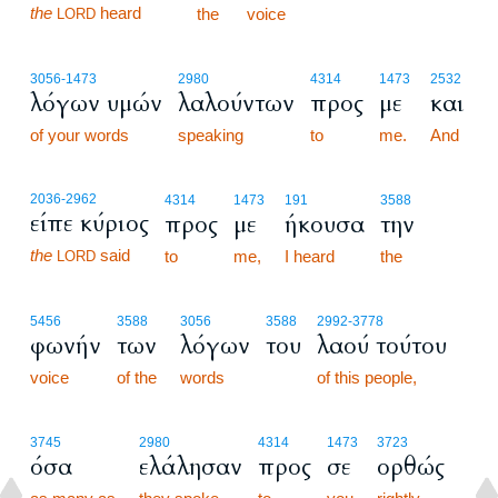
the
heard
the
voice
LORD
3056
-1473
2980
4314
1473
2532
λόγων υμών
λαλούντων
προς
με
και
of your words
speaking
to
me.
And
2036
-2962
4314
1473
191
3588
είπε κύριος
προς
με
ήκουσα
την
the
said
to
me,
I heard
the
LORD
5456
3588
3056
3588
2992
-3778
φωνήν
των
λόγων
του
λαού τούτου
voice
of the
words
of this people,
3745
2980
4314
1473
3723
όσα
ελάλησαν
προς
σε
ορθώς