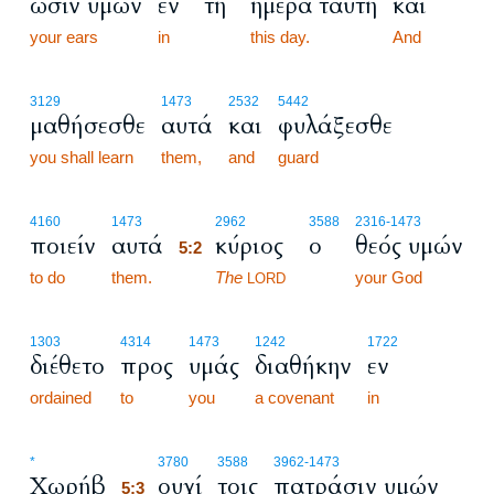
ωσίν υμών
εν
τη
ημέρα ταύτη
και
your ears
in
this day.
And
3129
1473
2532
5442
μαθήσεσθε
αυτά
και
φυλάξεσθε
you shall learn
them,
and
guard
5:2
4160
1473
2962
3588
2316
-1473
ποιείν
αυτά
κύριος
ο
θεός υμών
5:2
to do
them.
5:2
The
your God
LORD
1303
4314
1473
1242
1722
διέθετο
προς
υμάς
διαθήκην
εν
ordained
to
you
a covenant
in
5:3
*
3780
3588
3962
-1473
Χωρήβ
ουχί
τοις
πατράσιν υμών
5:3