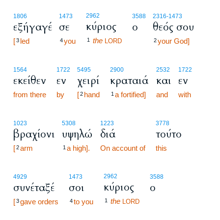
2962
1806
1473
3588
2316
-1473
κύριος
εξήγαγέ
σε
ο
θεός σου
the
[
led
you
1
your God]
3
4
LORD
2
1564
1722
5495
2900
2532
1722
εκείθεν
εν
χειρί
κραταιά
και
εν
from there
by
[
hand
a fortified]
and
with
2
1
1023
5308
1223
3778
βραχίονι
υψηλώ
διά
τούτο
[
arm
a high].
On account of
this
2
1
2962
4929
1473
3588
κύριος
συνέταξέ
σοι
ο
the
[
gave orders
to you
1
3
4
LORD