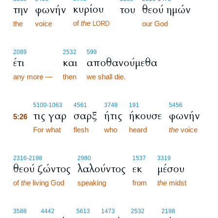
κυρίου
την
φωνήν
του
θεού ημών
of
the
the
voice
our God
LORD
2089
2532
599
έτι
και
αποθανούμεθα
any more —
then
we shall die.
5:26
5100
-1063
4561
3748
191
5456
τις γαρ
σαρξ
ήτις
ήκουσε
φωνήν
5:26
5:26
For what
flesh
who
heard
the
voice
2316
-2198
2980
1537
3319
θεού ζώντος
λαλούντος
εκ
μέσου
of
the
living God
speaking
from
the
midst
3588
4442
5613
1473
2532
2198