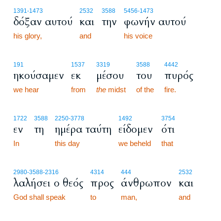
1391
-1473
2532
3588
5456
-1473
δόξαν αυτού
και
την
φωνήν αυτού
his glory,
and
his voice
191
1537
3319
3588
4442
ηκούσαμεν
εκ
μέσου
του
πυρός
we hear
from
the
midst
of the
fire.
1722
3588
2250
-3778
1492
3754
εν
τη
ημέρα ταύτη
είδομεν
ότι
In
this day
we beheld
that
2980
-3588
-2316
4314
444
2532
λαλήσει ο θεός
προς
άνθρωπον
και
God shall speak
to
man,
and