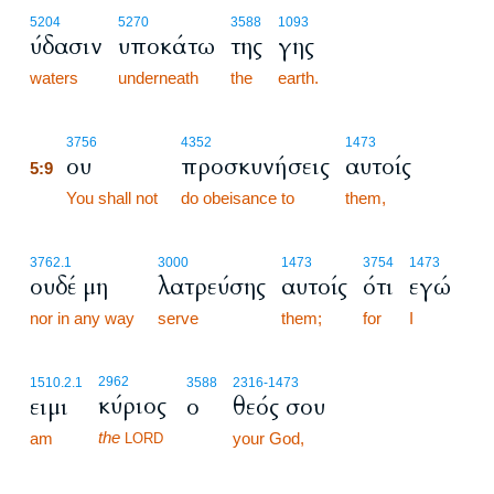
5204
5270
3588
1093
ύδασιν
υποκάτω
της
γης
waters
underneath
the
earth.
5:9
3756
4352
1473
ου
προσκυνήσεις
αυτοίς
5:9
5:9
You shall not
do obeisance to
them,
3762.1
3000
1473
3754
1473
ουδέ μη
λατρεύσης
αυτοίς
ότι
εγώ
nor in any way
serve
them;
for
I
2962
1510.2.1
3588
2316
-1473
κύριος
ειμι
ο
θεός σου
the
am
your God,
LORD