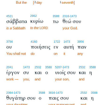
5:14
But the
[
day
seventh]
2
1
2962
4521
3588
2316
-1473
κυρίω
σάββατα
τω
θεώ σου
to the
is a
Sabbath
your God.
LORD
3756
4160
1722
1473
3956
ου
ποιήσεις
εν
αυτή
παν
You shall not
do
on
it
any
2041
1473
2532
3588
5207
-1473
2532
3588
έργον
συ
και
ο
υιοίς σου
και
η
work —
you,
and
your son,
and
2364
-1473
3588
3816
-1473
2532
3588
θυγάτηρ σου
ο
παις σου
και
η
your daughter,
your manservant,
and