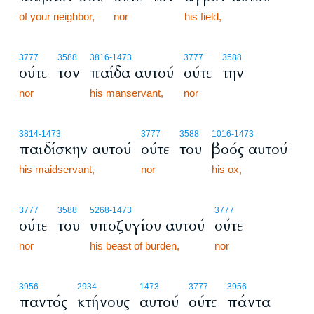
of your neighbor,
nor
his field,
3777
3588
3816
-1473
3777
3588
ούτε
τον
παίδα αυτού
ούτε
την
nor
his manservant,
nor
3814
-1473
3777
3588
1016
-1473
παιδίσκην αυτού
ούτε
του
βοός αυτού
his maidservant,
nor
his ox,
3777
3588
5268
-1473
3777
ούτε
του
υποζυγίου αυτού
ούτε
nor
his beast of burden,
nor
3956
2934
1473
3777
3956
παντός
κτήνους
αυτού
ούτε
πάντα