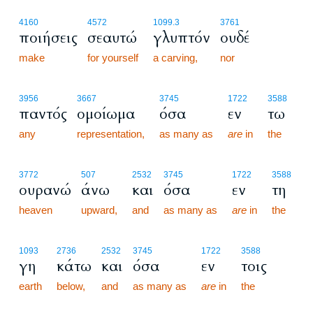
4160
4572
1099.3
3761
ποιήσεις
σεαυτώ
γλυπτόν
ουδέ
make
for yourself
a carving,
nor
3956
3667
3745
1722
3588
παντός
ομοίωμα
όσα
εν
τω
any
representation,
as many as
are
in
the
3772
507
2532
3745
1722
3588
ουρανώ
άνω
και
όσα
εν
τη
heaven
upward,
and
as many as
are
in
the
1093
2736
2532
3745
1722
3588
γη
κάτω
και
όσα
εν
τοις
earth
below,
and
as many as
are
in
the