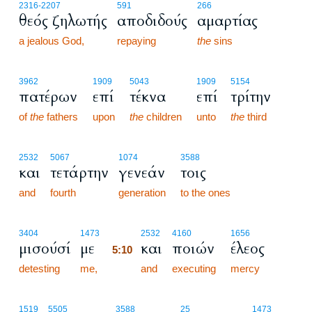
2316
-2207
591
266
θεός ζηλωτής
αποδιδούς
αμαρτίας
a jealous God,
repaying
the
sins
3962
1909
5043
1909
5154
πατέρων
επί
τέκνα
επί
τρίτην
of
the
fathers
upon
the
children
unto
the
third
2532
5067
1074
3588
και
τετάρτην
γενεάν
τοις
and
fourth
generation
to the ones
5:10
3404
1473
2532
4160
1656
μισούσί
με
και
ποιών
έλεος
5:10
detesting
me,
5:10
and
executing
mercy
1519
5505
3588
25
1473