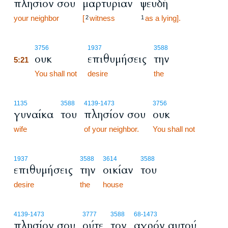
πλησίον σου
μαρτυρίαν
ψευδή
your neighbor
[
witness
as a lying].
2
1
5:21
3756
1937
3588
ουκ
επιθυμήσεις
την
5:21
5:21
You shall not
desire
the
1135
3588
4139
-1473
3756
γυναίκα
του
πλησίον σου
ουκ
wife
of your neighbor.
You shall not
1937
3588
3614
3588
επιθυμήσεις
την
οικίαν
του
desire
the
house
4139
-1473
3777
3588
68
-1473
πλησίον σου
ούτε
τον
αγρόν αυτού