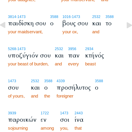
3814
-1473
3588
1016
-1473
2532
3588
παιδίσκη σου
ο
βους σου
και
το
your maidservant,
your ox,
and
5268
-1473
2532
3956
2934
υποζύγιόν σου
και
παν
κτήνός
your beast of burden,
and
every
beast
1473
2532
3588
4339
3588
σου
και
ο
προσήλυτος
ο
of yours,
and
the
foreigner
3939
1722
1473
2443
παροικών
εν
σοι
ίνα
sojourning
among
you,
that