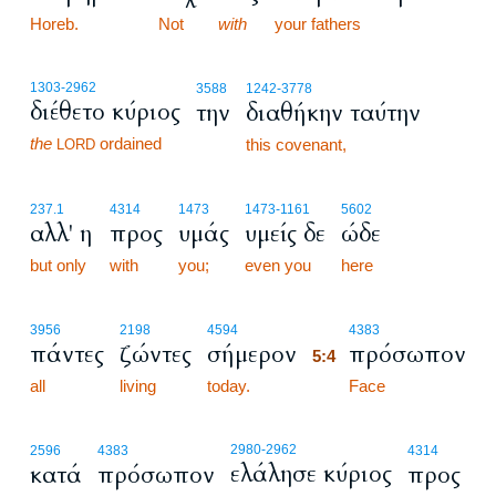
Horeb.
5:3
Not
with
your fathers
1303
-2962
3588
1242
-3778
διέθετο κύριος
την
διαθήκην ταύτην
the
ordained
this covenant,
LORD
237.1
4314
1473
1473
-1161
5602
αλλ' η
προς
υμάς
υμείς δε
ώδε
but only
with
you;
even you
here
5:4
3956
2198
4594
4383
πάντες
ζώντες
σήμερον
πρόσωπον
5:4
all
living
today.
5:4
Face
2980
-2962
2596
4383
4314
ελάλησε κύριος
κατά
πρόσωπον
προς