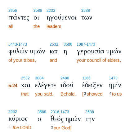
3956
3588
2233
3588
πάντες
οι
ηγούμενοι
των
all
the
leaders
5443
-1473
2532
3588
1087
-1473
φυλών υμών
και
η
γερουσία υμών
of your tribes,
and
your council of elders,
5:24
2532
3004
2400
1166
1473
και
ελέγετε
ιδού
έδειξεν
ημίν
5:24
5:24
that
you said,
Behold,
[
showed
to us
3
4
2962
3588
2316
-1473
3588
κύριος
ο
θεός ημών
την
the
1
our God]
LORD
2