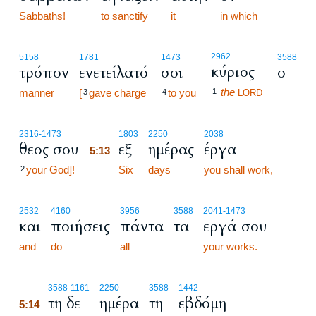
Sabbaths!
to sanctify
it
in which
2962
5158
1781
1473
3588
κύριος
τρόπον
ενετείλατό
σοι
ο
the
manner
[
gave charge
to you
1
3
4
LORD
5:13
2316
-1473
1803
2250
2038
θεος σου
εξ
ημέρας
έργα
5:13
your God]!
5:13
Six
days
you shall work,
2
2532
4160
3956
3588
2041
-1473
και
ποιήσεις
πάντα
τα
εργά σου
and
do
all
your works.
5:14
3588
-1161
2250
3588
1442
τη δε
ημέρα
τη
εβδόμη
5:14