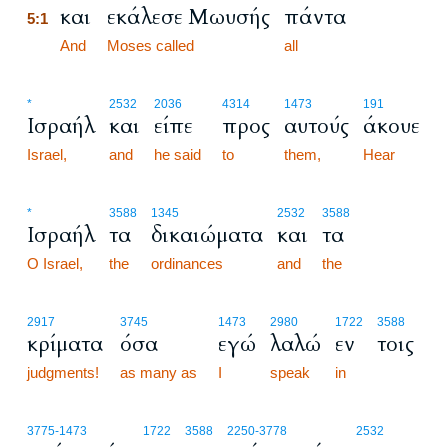
και
εκάλεσε Μωυσής
πάντα
5:1
5:1
And
Moses called
all
*
2532
2036
4314
1473
191
Ισραήλ
και
είπε
προς
αυτούς
άκουε
Israel,
and
he said
to
them,
Hear
*
3588
1345
2532
3588
Ισραήλ
τα
δικαιώματα
και
τα
O Israel,
the
ordinances
and
the
2917
3745
1473
2980
1722
3588
κρίματα
όσα
εγώ
λαλώ
εν
τοις
judgments!
as many as
I
speak
in
3775
-1473
1722
3588
2250
-3778
2532