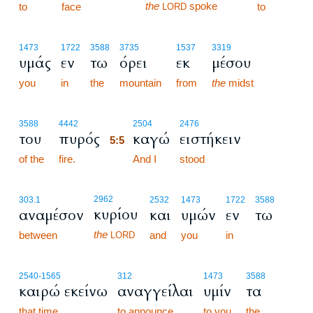
the
spoke
to
face
to
LORD
1473
1722
3588
3735
1537
3319
υμάς
εν
τω
όρει
εκ
μέσου
you
in
the
mountain
from
the
midst
5:5
3588
4442
2504
2476
του
πυρός
καγώ
ειστήκειν
5:5
of the
fire.
5:5
And I
stood
2962
303.1
2532
1473
1722
3588
κυρίου
αναμέσον
και
υμών
εν
τω
the
between
and
you
in
LORD
2540
-1565
312
1473
3588
καιρώ εκείνω
αναγγείλαι
υμίν
τα
that time,
to announce
to you
the