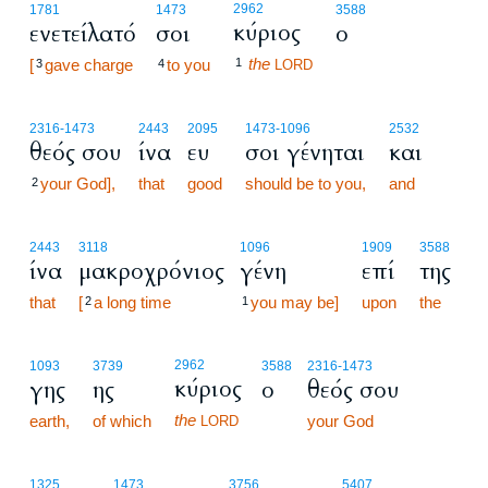
2962
1781
1473
3588
κύριος
ενετείλατό
σοι
ο
the
[
gave charge
to you
1
3
4
LORD
2316
-1473
2443
2095
1473
-1096
2532
θεός σου
ίνα
ευ
σοι γένηται
και
your God],
that
good
should be to you,
and
2
2443
3118
1096
1909
3588
ίνα
μακροχρόνιος
γένη
επί
της
that
[
a long time
you may be]
upon
the
2
1
2962
1093
3739
3588
2316
-1473
κύριος
γης
ης
ο
θεός σου
the
earth,
of which
your God
LORD
5:17
1325
1473
3756
5407