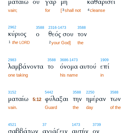
ματαίω
ου
γαρ
μη
καθαρίσει
vain;
for
[
shall not
cleanse
3
4
2962
3588
2316
-1473
3588
κύριος
ο
θεός σου
τον
the
1
your God]
the
LORD
2
2983
3588
3686
-1473
1909
λαμβάνοντα
το
όνομα αυτού
επί
one taking
his name
in
5:12
3152
5442
3588
2250
3588
ματαίω
φύλαξαι
την
ημέραν
των
5:12
vain.
5:12
Guard
the
day
of the
4521
37
1473
3739
σαββάτων
αγιάζειν
αυτήν
ον