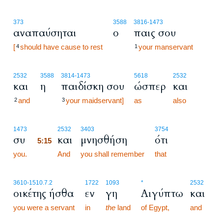
373
3588
3816
-1473
αναπαύσηται
ο
παις σου
[
should have cause to rest
your manservant
4
1
2532
3588
3814
-1473
5618
2532
και
η
παιδίσκη σου
ώσπερ
και
and
your maidservant]
as
also
2
3
5:15
1473
2532
3403
3754
συ
και
μνησθήση
ότι
5:15
you.
5:15
And
you shall remember
that
3610
-1510.7.2
1722
1093
*
2532
οικέτης ήσθα
εν
γη
Αιγύπτω
και
you were a servant
in
the
land
of Egypt,
and