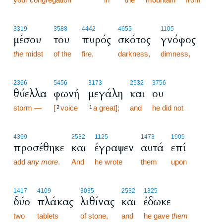
3319
3588
4442
4655
1105
μέσου
του
πυρός
σκότος
γνόφος
the
midst
of the
fire,
darkness,
dimness,
2366
5456
3173
2532
3756
θύελλα
φωνή
μεγάλη
και
ου
storm —
[
voice
a great];
and
he did not
2
1
4369
2532
1125
1473
1909
προσέθηκε
και
έγραψεν
αυτά
επί
add
any more
.
And
he wrote
them
upon
1417
4109
3035
2532
1325
δύο
πλάκας
λιθίνας
και
έδωκε
two
tablets
of stone,
and
he gave
them