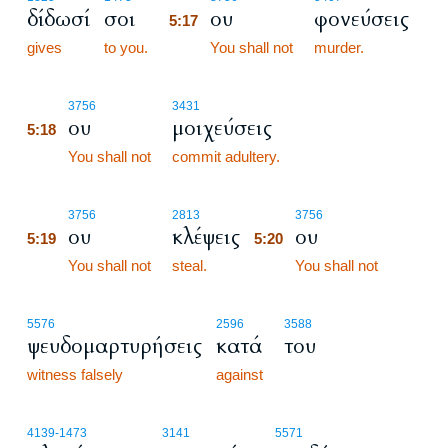
δίδωσί
σοι
ου
φονεύσεις
5:17
gives
to you.
5:17
You shall not
murder.
5:18
3756
3431
ου
μοιχεύσεις
5:18
5:18
You shall not
commit adultery.
5:19
5:20
3756
2813
3756
ου
κλέψεις
ου
5:19
5:20
5:19
You shall not
steal.
5:20
You shall not
5576
2596
3588
ψευδομαρτυρήσεις
κατά
του
witness falsely
against
4139
-1473
3141
5571