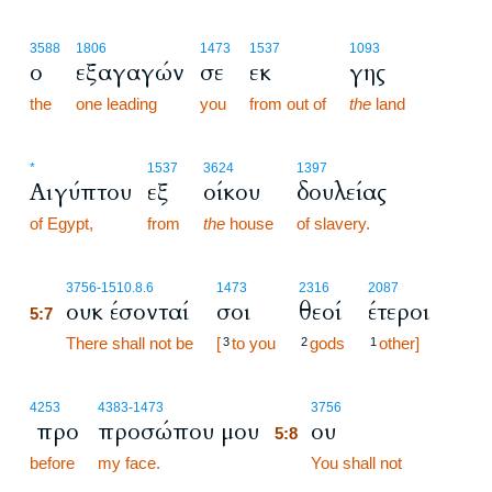
3588
1806
1473
1537
1093
ο
εξαγαγών
σε
εκ
γης
the
one leading
you
from out of
the
land
*
1537
3624
1397
Αιγύπτου
εξ
οίκου
δουλείας
of Egypt,
from
the
house
of slavery.
5:7
3756
-1510.8.6
1473
2316
2087
ουκ έσονταί
σοι
θεοί
έτεροι
5:7
5:7
There shall not be
[
to you
gods
other]
3
2
1
5:8
4253
4383
-1473
3756
προ
προσώπου μου
ου
5:8
before
my face.
5:8
You shall not