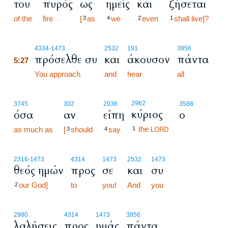
του
πυρός
ως
ημείς
και
ζήσεται
of the
fire
[
as
we
even
shall live]?
3
4
2
1
5:27
4334
-1473
2532
191
3956
πρόσελθε συ
και
άκουσον
πάντα
5:27
5:27
You approach
and
hear
all
2962
3745
302
2036
3588
κύριος
όσα
αν
είπη
ο
the
as much as
[
should
say
1
3
4
LORD
2316
-1473
4314
1473
2532
1473
θεός ημών
προς
σε
και
συ
our God]
to
you!
And
you
2
2980
4314
1473
3956
λαλήσεις
προς
ημάς
πάντα