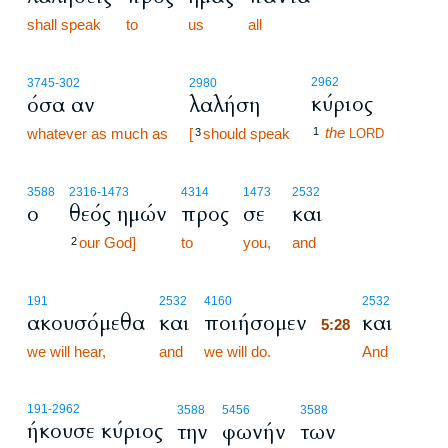
shall speak
to
us
all
2962
3745
-302
2980
κύριος
όσα αν
λαλήση
the
whatever as much as
[
should speak
1
3
LORD
3588
2316
-1473
4314
1473
2532
ο
θεός ημών
προς
σε
και
our God]
to
you,
and
2
5:28
191
2532
4160
2532
ακουσόμεθα
και
ποιήσομεν
και
5:28
we will hear,
and
we will do.
5:28
And
191
-2962
3588
5456
3588
ήκουσε κύριος
την
φωνήν
των