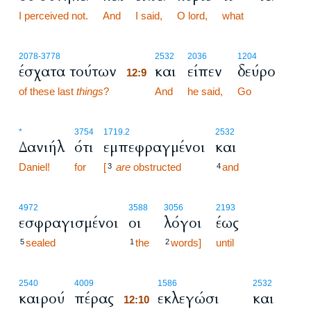
I perceived not.
And
I said,
O lord,
what
12:9
2078
-3778
2532
2036
1204
έσχατα τούτων
και
είπεν
δεύρο
12:9
of these last
things
?
12:9
And
he said,
Go
*
3754
1719.2
2532
Δανιήλ
ότι
εμπεφραγμένοι
και
Daniel!
for
[
are
obstructed
and
3
4
4972
3588
3056
2193
εσφραγισμένοι
οι
λόγοι
έως
sealed
the
words]
until
5
1
2
12:10
2540
4009
1586
2532
καιρού
πέρας
εκλεγώσι
και
12:10