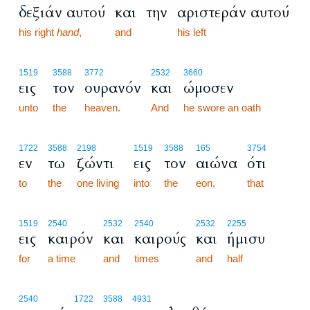
δεξιάν αυτού
και
την
αριστεράν αυτού
his right
hand
,
and
his left
1519
3588
3772
2532
3660
εις
τον
ουρανόν
και
ώμοσεν
unto
the
heaven.
And
he swore an oath
1722
3588
2198
1519
3588
165
3754
εν
τω
ζώντι
εις
τον
αιώνα
ότι
to
the
one living
into
the
eon,
that
1519
2540
2532
2540
2532
2255
εις
καιρόν
και
καιρούς
και
ήμισυ
for
a time
and
times
and
half
2540
1722
3588
4931