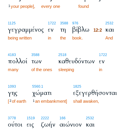
your people],
every one
found
1
12:2
1125
1722
3588
976
2532
γεγραμμένος
εν
τη
βίβλω
και
12:2
being written
in
the
book.
12:2
And
4183
3588
2518
1722
πολλοί
των
καθευδόντων
εν
many
of the ones
sleeping
in
1093
5560.1
1825
γης
χώματι
εξεγερθήσονται
[
of earth
an embankment]
shall awaken,
2
1
3778
1519
2222
166
2532
ούτοι
εις
ζωήν
αιώνιον
και