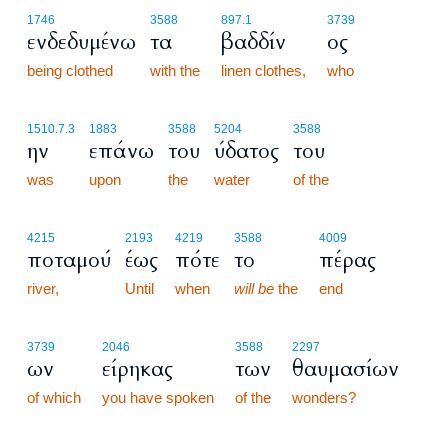
1746
3588
897.1
3739
ενδεδυμένω
τα
βαδδίν
ος
being clothed
with the
linen clothes,
who
1510.7.3
1883
3588
5204
3588
ην
επάνω
του
ύδατος
του
was
upon
the
water
of the
4215
2193
4219
3588
4009
ποταμού
έως
πότε
το
πέρας
river,
Until
when
will be
the
end
3739
2046
3588
2297
ων
είρηκας
των
θαυμασίων
of which
you have spoken
of the
wonders?