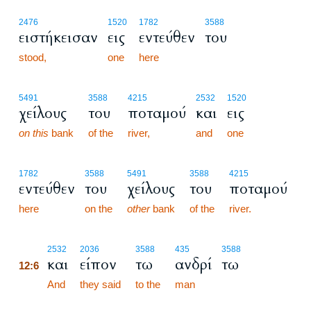
2476
1520
1782
3588
ειστήκεισαν
εις
εντεύθεν
του
stood,
one
here
5491
3588
4215
2532
1520
χείλους
του
ποταμού
και
εις
on this
bank
of the
river,
and
one
1782
3588
5491
3588
4215
εντεύθεν
του
χείλους
του
ποταμού
here
on the
other
bank
of the
river.
12:6
2532
2036
3588
435
3588
και
είπον
τω
ανδρί
τω
12:6
12:6
And
they said
to the
man