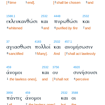
[
time
end].
12:10
[
shall be chosen
and
2
1
2
3
1588.1
2532
4448
2532
εκλευκανθώσι
και
πυρωθώσι
και
whitened
and
purified
by fire
and
4
5
6
7
37
4183
2532
457.1
αγιασθωσι
πολλοί
και
ανομήσωσιν
sanctified
Many].
And
[
shall act lawlessly
8
1
2
459
2532
3756
4920
άνομοι
και
ου
συνήσουσι
the
lawless ones],
and
[
shall not
perceive
1
3
4
3956
459
2532
3588
πάντες
άνομοι
και
οι
all
the
lawless ones],
but
the
1
2