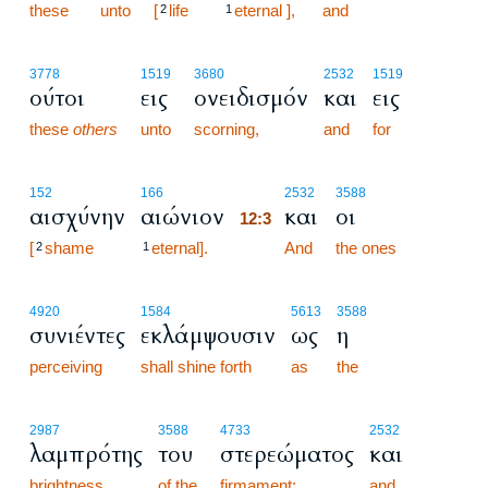
these
unto
[
life
eternal ],
and
2
1
3778
1519
3680
2532
1519
ούτοι
εις
ονειδισμόν
και
εις
these
others
unto
scorning,
and
for
12:3
152
166
2532
3588
αισχύνην
αιώνιον
και
οι
12:3
[
shame
eternal].
12:3
And
the ones
2
1
4920
1584
5613
3588
συνιέντες
εκλάμψουσιν
ως
η
perceiving
shall shine forth
as
the
2987
3588
4733
2532
λαμπρότης
του
στερεώματος
και
brightness
of the
firmament;
and