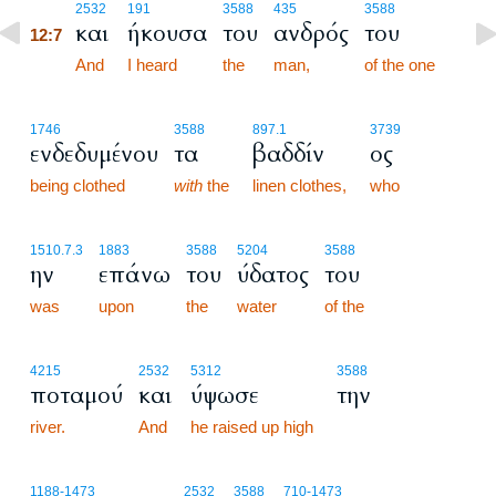
12:7
2532
191
3588
435
3588
και
ήκουσα
του
ανδρός
του
12:7
12:7
And
I heard
the
man,
of the one
1746
3588
897.1
3739
ενδεδυμένου
τα
βαδδίν
ος
being clothed
with
the
linen clothes,
who
1510.7.3
1883
3588
5204
3588
ην
επάνω
του
ύδατος
του
was
upon
the
water
of the
4215
2532
5312
3588
ποταμού
και
ύψωσε
την
river.
And
he raised up high
1188
-1473
2532
3588
710
-1473