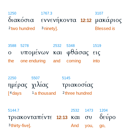
12:12
1250
1767.3
3107
διακόσια
εννενήκοντα
μακάριος
12:12
two hundred
ninety].
12:12
Blessed
is
2
3
3588
5278
2532
5348
1519
ο
υπομένων
και
φθάσας
εις
the
one enduring
and
coming
into
2250
5507
5145
ημέρας
χιλίας
τριακοσίας
[
days
a thousand
three hundred
4
1
2
12:13
5144.7
2532
1473
1204
τριακονταπέντε
και
συ
δεύρο
12:13
thirty-five].
12:13
And
you,
go,
3