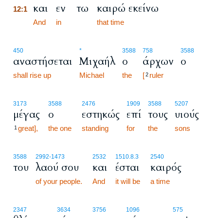
και
εν
τω
καιρώ εκείνω
12:1
12:1
And
in
that time
450
*
3588
758
3588
αναστήσεται
Μιχαήλ
ο
άρχων
ο
shall rise up
Michael
the
[
ruler
2
3173
3588
2476
1909
3588
5207
μέγας
ο
εστηκώς
επί
τους
υιούς
great],
the one
standing
for
the
sons
1
3588
2992
-1473
2532
1510.8.3
2540
του
λαού σου
και
έσται
καιρός
of your people.
And
it will be
a time
2347
3634
3756
1096
575