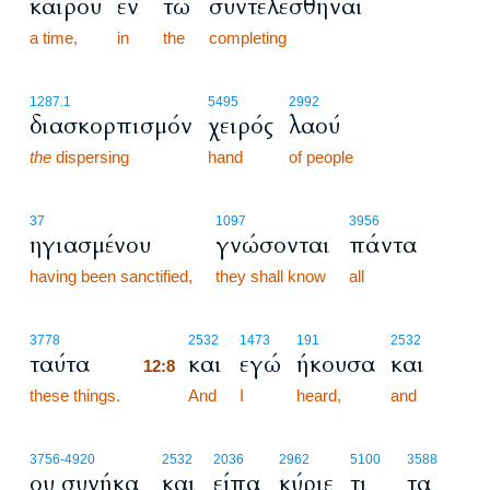
καιρού
εν
τω
συντελεσθήναι
a time,
in
the
completing
1287.1
5495
2992
διασκορπισμόν
χειρός
λαού
the
dispersing
hand
of people
37
1097
3956
ηγιασμένου
γνώσονται
πάντα
having been sanctified,
they shall know
all
12:8
3778
2532
1473
191
2532
ταύτα
και
εγώ
ήκουσα
και
12:8
these things.
12:8
And
I
heard,
and
3756
-4920
2532
2036
2962
5100
3588
ου συνήκα
και
είπα
κύριε
τι
τα