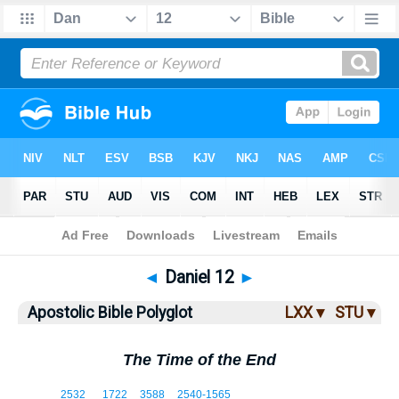
Bible
>
ABP
> Daniel 12
◄
Daniel 12
►
Apostolic Bible Polyglot
LXX ▾
STU ▾
The Time of the End
12:1
2532
1722
3588
2540
-1565