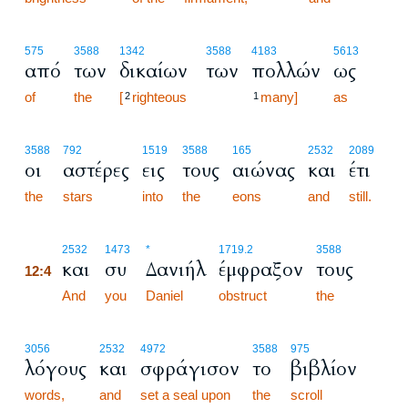
575
3588
1342
3588
4183
5613
από
των
δικαίων
των
πολλών
ως
of
the
[
righteous
many]
as
2
1
3588
792
1519
3588
165
2532
2089
οι
αστέρες
εις
τους
αιώνας
και
έτι
the
stars
into
the
eons
and
still.
12:4
2532
1473
*
1719.2
3588
και
συ
Δανιήλ
έμφραξον
τους
12:4
12:4
And
you
Daniel
obstruct
the
3056
2532
4972
3588
975
λόγους
και
σφράγισον
το
βιβλίον
words,
and
set a seal upon
the
scroll