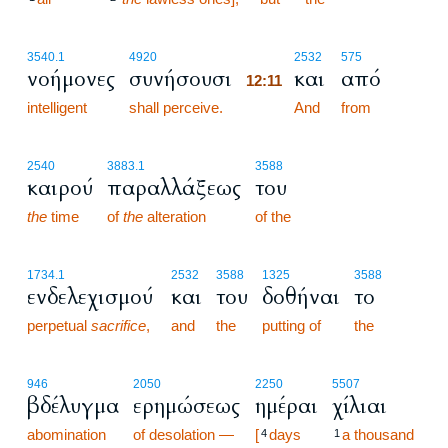
12:11
3540.1
4920
2532
575
νοήμονες
συνήσουσι
και
από
12:11
intelligent
shall perceive.
12:11
And
from
2540
3883.1
3588
καιρού
παραλλάξεως
του
the
time
of
the
alteration
of the
1734.1
2532
3588
1325
3588
ενδελεχισμού
και
του
δοθήναι
το
perpetual
sacrifice
,
and
the
putting of
the
946
2050
2250
5507
βδέλυγμα
ερημώσεως
ημέραι
χίλιαι
abomination
of desolation —
[
days
a thousand
4
1