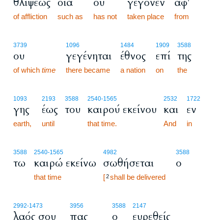
θλίψεως
οία
ου
γέγονεν
αφ'
of affliction
such as
has not
taken place
from
3739
1096
1484
1909
3588
ου
γεγένηται
έθνος
επί
της
of which
time
there became
a nation
on
the
1093
2193
3588
2540
-1565
2532
1722
γης
έως
του
καιρού εκείνου
και
εν
earth,
until
that time.
And
in
3588
2540
-1565
4982
3588
τω
καιρώ εκείνω
σωθήσεται
ο
that time
[
shall be delivered
2
2992
-1473
3956
3588
2147
λαός σου
πας
ο
ευρεθείς