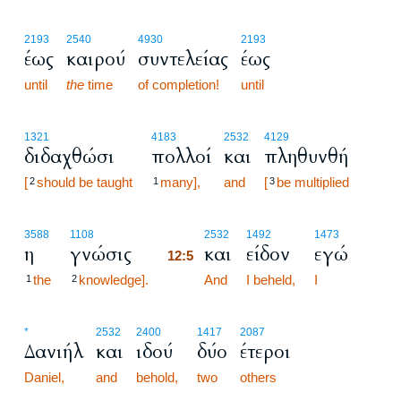
2193
2540
4930
2193
έως
καιρού
συντελείας
έως
until
the
time
of completion!
until
1321
4183
2532
4129
διδαχθώσι
πολλοί
και
πληθυνθή
[
should be taught
many],
and
[
be multiplied
2
1
3
12:5
3588
1108
2532
1492
1473
η
γνώσις
και
είδον
εγώ
12:5
the
knowledge].
12:5
And
I beheld,
I
1
2
*
2532
2400
1417
2087
Δανιήλ
και
ιδού
δύο
έτεροι
Daniel,
and
behold,
two
others