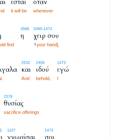
αι
έσται
όταν
nd
it will be
whenever
3588
5495
-1473
η
η
χειρ σου
ld find
your hand],
1
2532
2400
1473
λγαλα
και
ιδού
εγώ
l.
And
behold,
I
2378
θυσίας
sacrifice
offerings
2
1107
1473
ι
γνωρίσαι
σοι