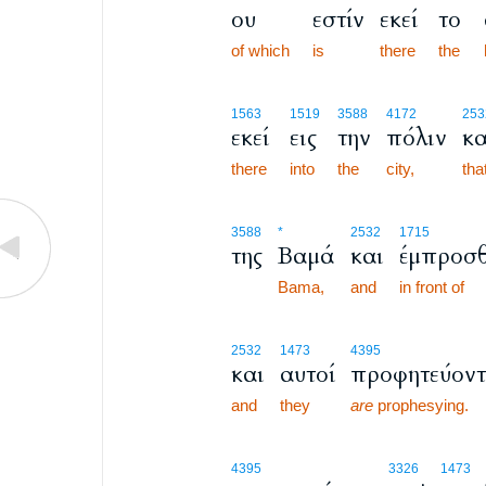
ου
εστίν
εκεί
το
of which
is
there
the
1563
1519
3588
4172
253
εκεί
εις
την
πόλιν
κα
there
into
the
city,
tha
3588
*
2532
1715
της
Βαμά
και
έμπροσ
Bama,
and
in front of
2532
1473
4395
και
αυτοί
προφητεύοντ
and
they
are
prophesying.
4395
3326
1473