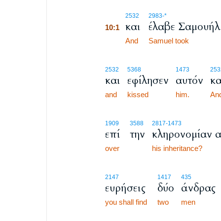
10:1
2532
2983
-*
και
έλαβε Σαμουήλ
10:1
10:1
And
Samuel took
2532
5368
1473
253
και
εφίλησεν
αυτόν
κα
and
kissed
him.
An
1909
3588
2817
-1473
επί
την
κληρονομίαν 
over
his inheritance?
2147
1417
435
ευρήσεις
δύο
άνδρας
you shall find
two
men