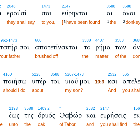
2
2046
1473
2147
3588
3688
ι
ερούσί
σοι
εύρηνται
αι
όνοι
d
they shall say
to you,
[
have been found
the
donkey
3
1
2
3962
-1473
660
3588
4487
3588
368
πατήρ σου
αποτετίνακται
το
ρήμα
των
ό
your father
brushed off
the
matter
of the
don
10:3
4160
5228
3588
5207
-1473
2532
565
ποιήσω
υπέρ
του
υιού μου
και
απελ
10:3
should I do
about
my son?
10:3
And
you shall
2193
3588
1409.2
*
2532
2147
156
έως
της
δρυός
Θαβώρ
και
ευρήσεις
εκ
me
unto
the
oak
of Tabor,
and
you shall find
the