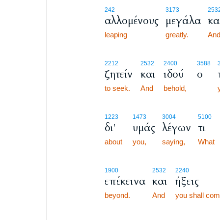
242
3173
253
αλλομένους
μεγάλα
κα
leaping
greatly.
An
2212
2532
2400
3588
ζητείν
και
ιδού
ο
to seek.
And
behold,
1223
1473
3004
5100
δι'
υμάς
λέγων
τι
about
you,
saying,
What
1900
2532
2240
επέκεινα
και
ήξεις
beyond.
And
you shall co