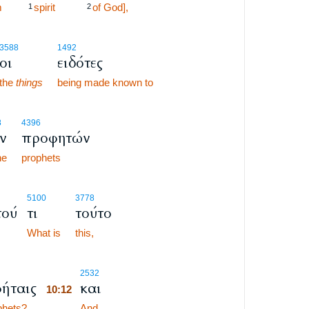
m
spirit
of God],
1
2
3588
1492
οι
ειδότες
the
things
being made known to
8
4396
ν
προφητών
he
prophets
5100
3778
τού
τι
τούτο
What is
this,
10:12
2532
ήταις
και
10:12
phets?
10:12
And