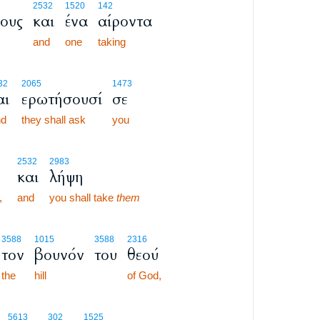
2532
1520
142
φους
και
ένα
αίροντα
and
one
taking
32
2065
1473
αι
ερωτήσουσί
σε
d
they shall ask
you
2532
2983
και
λήψη
,
and
you shall take
them
3588
1015
3588
2316
τον
βουνόν
του
θεού
the
hill
of God,
5613
302
1525