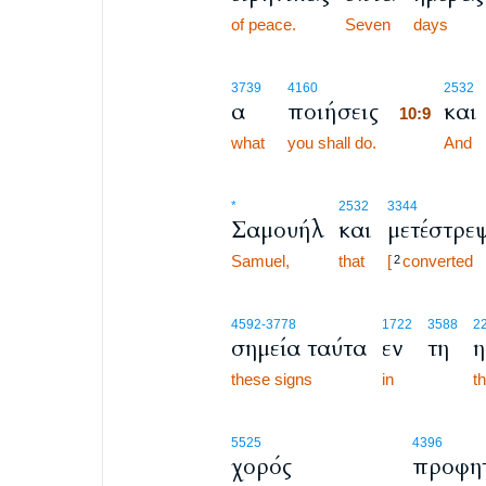
of peace.
Seven
days
10:9
3739
4160
2532
α
ποιήσεις
και
10:9
what
you shall do.
10:9
And
*
2532
3344
Σαμουήλ
και
μετέστρε
Samuel,
that
[
converted
2
4592
-3778
1722
3588
2
σημεία ταύτα
εν
τη
η
these signs
in
th
5525
4396
χορός
προφη