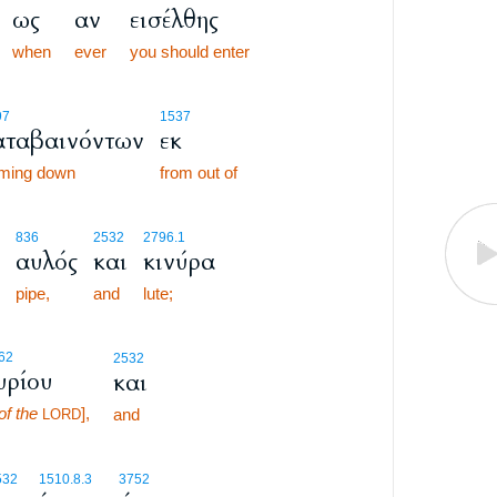
ως
αν
εισέλθης
when
ever
you should enter
97
1537
αταβαινόντων
εκ
ming down
from out of
836
2532
2796.1
αυλός
και
κινύρα
pipe,
and
lute;
62
2532
υρίου
και
of the
],
and
LORD
532
1510.8.3
3752