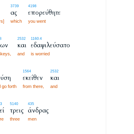
3739
4198
ας
επορεύθητε
s]
which
you went
8
2532
1160.4
νων
και
εδαψιλεύσατο
keys,
and
is worried
1564
2532
εύση
εκείθεν
και
 go forth
from there,
and
3
5140
435
εί
τρεις
άνδρας
re
three
men