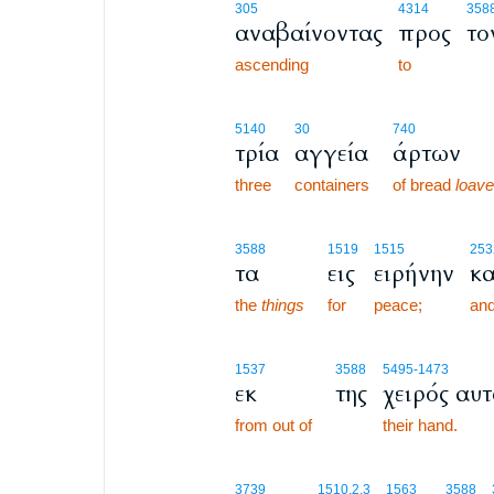
305
4314
358
αναβαίνοντας
προς
το
ascending
to
5140
30
740
τρία
αγγεία
άρτων
three
containers
of bread
loav
3588
1519
1515
253
τα
εις
ειρήνην
κα
the
things
for
peace;
an
1537
3588
5495
-1473
εκ
της
χειρός αυ
from out of
their hand.
3739
1510.2.3
1563
3588