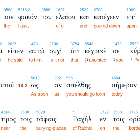
3588
5316.2
3588
1637
2532
2708
1909
τον
φακόν
του
ελαίου
και
κατέχεεν
επί
the
flask,
of oil
and
poured down
upon
2962
2
2036
1473
3780
3754
5548
1473
κύρ
ι
είπεν
αυτώ
ουχί
ότι
κέχρικέ
σε
th
d
he said
to him,
Is it not
that
[
anointed
you
1
2
3
10:2
5613
302
565
4594
αυτού
ως
αν
απέλθης
σήμερον
10:2
10:2
As soon
as
you should go forth
today
4314
3588
5028
*
1722
3588
3725
προς
τοις
τάφοις
Ραχήλ
εν
τοις
ορί
near
the
burying-places
of Rachel,
on
the
bord