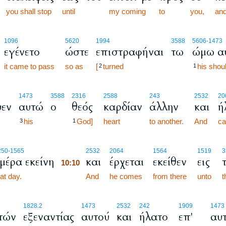
you shall stop
until
my coming
to
you,
an
1096
5620
1994
3588
5606
-1473
εγένετο
ώστε
επιστραφήναι
τω
ώμω α
it came to pass
so as
[
turned
his shoul
2
1
1473
3588
2316
2588
243
2532
20
ψεν
αυτώ
ο
θεός
καρδίαν
άλλην
και
ή
his
God]
heart
to another.
And
c
3
1
10:10
250
-1565
2532
2064
1564
1519
3
μέρα εκείνη
και
έρχεται
εκείθεν
εις
10:10
at day.
10:10
And
he comes
from there
unto
t
1828.2
1473
2532
242
1909
1473
τών
εξεναντίας
αυτού
και
ήλατο
επ'
αυ