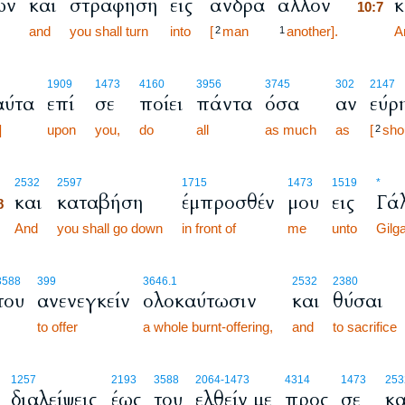
ών
και
στραφήση
εις
άνδρα
άλλον
κ
10:7
and
you shall turn
into
[
man
another].
10:7
A
2
1
1909
1473
4160
3956
3745
302
2147
αύτα
επί
σε
ποίει
πάντα
όσα
αν
εύρ
]
upon
you,
do
all
as much
as
[
shou
2
:8
2532
2597
1715
1473
1519
*
και
καταβήση
έμπροσθέν
μου
εις
Γά
:8
:8
And
you shall go down
in front of
me
unto
Gilga
3588
399
3646.1
2532
2380
του
ανενεγκείν
ολοκαύτωσιν
και
θύσαι
to offer
a whole burnt-offering,
and
to sacrifice
1257
2193
3588
2064
-1473
4314
1473
253
διαλείψεις
έως
του
ελθείν με
προς
σε
κα