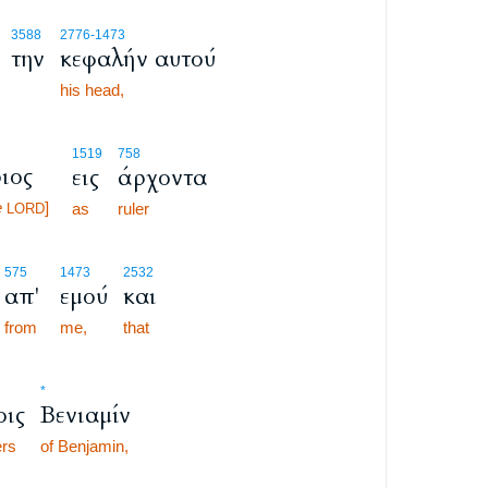
3588
2776
-1473
την
κεφαλήν αυτού
his head,
1519
758
ιος
εις
άρχοντα
e
]
as
ruler
LORD
575
1473
2532
απ'
εμού
και
from
me,
that
*
οις
Βενιαμίν
ers
of Benjamin,