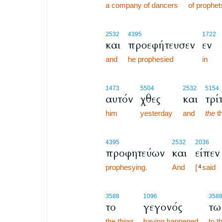
a company of dancers
of prophet
2532
4395
1722
και
προεφήτευσεν
εν
and
he prophesied
in
1473
5504
2532
5154
αυτόν
χθες
και
τρί
him
yesterday
and
the
th
4395
2532
2036
προφητεύων
και
είπεν
prophesying.
And
[
said
4
3588
1096
358
το
γεγονός
τω
the
thing
having happened
to t