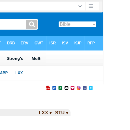
LXX ▾
STU ▾