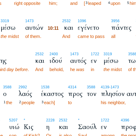
s
right opposite
him;
and
[
leaped
upon
hi
3
4
5
10:11
3319
1473
2532
1096
3956
μέσω
αυτών
και
εγένετο
πάντες
10:11
the
midst
of them.
10:11
And
came to pass
all
2532
2400
1473
1722
3319
358
της
και
ιδού
αυτός
εν
μέσω
τω
ird
day before
.
And
behold,
he
was
in
the
midst
of t
3588
2992
1538
4314
3588
4139
-1473
ο
λαός
έκαστος
προς
τον
πλησίον αυ
the
people
each]
to
his neighbor,
1
2
3
8
5207
*
2228
2532
*
1722
4396
υιώ
Κις
η
και
Σαούλ
εν
προφ
he
son
of Kish?
Or
is
also
Saul
among
the
pro