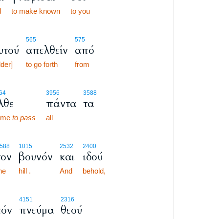
d
to make known
to you
565
575
υτού
απελθείν
από
der]
to go forth
from
64
3956
3588
λθε
πάντα
τα
ame
to pass
all
588
1015
2532
2400
τον
βουνόν
και
ιδού
he
hill .
And
behold,
4151
2316
τόν
πνεύμα
θεού