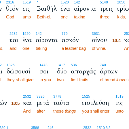
8
2316
1519
*
1520
142
5140
2056
ν
θεόν
εις
Βαιθήλ
ένα
αίροντα
τρεις
ερί
God
unto
Beth-el,
one
taking
three
kids,
10:4
2532
1520
142
779
3631
25
και
ένα
αίροντα
ασκόν
οίνου
κ
10:4
es
,
and
one
taking
a leather bag
of wine.
10:4
An
2
1325
1473
1417
536
740
ι
δώσουσί
σοι
δύο
απαρχάς
άρτων
d
they shall give
to you
two
first-fruits
of bread
loaves
10:5
2532
3326
3778
1525
1519
τών
και
μετά
ταύτα
εισελεύση
εις
10:5
10:5
And
after
these
things
you shall enter
unto
389.1
3588
246
2532
1510.8.3