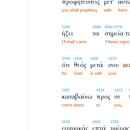
προφητεύσεις
μετ'
αυτ
you shall prophesy
with
them,
2240
3588
4592
-3778
ήξει
τα
σημεία τ
[
shall come
these signs
2
1
10
3754
2316
3326
1473
ότι
θεός
μετά
σου
10
for
God
is
with
you!
10
2597
4314
1473
καταβαίνω
προς
σε
come down
to
you,
1516
2033
2250
ειρηνικάς
επτά
ημέρας