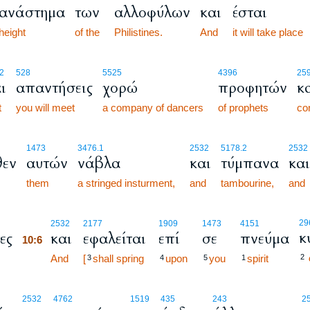
ανάστημα
των
αλλοφύλων
και
έσται
height
of the
Philistines.
And
it will take place
2
528
5525
4396
25
ι
απαντήσεις
χορώ
προφητών
κ
t
you will meet
a company of dancers
of prophets
co
1473
3476.1
2532
5178.2
2532
θεν
αυτών
νάβλα
και
τύμπανα
και
them
a stringed insturment,
and
tambourine,
and
10:6
29
2532
2177
1909
1473
4151
κ
ες
και
εφαλείται
επί
σε
πνεύμα
10:6
10:6
And
[
shall spring
upon
you
spirit
2
3
4
5
1
10:7
2532
4762
1519
435
243
2