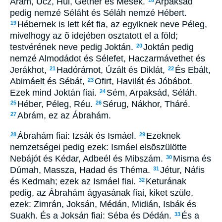
Arám, Úcz, Húl, Gether és Mesek.
Arpaksád
18
pedig nemzé Séláht és Séláh nemzé Hébert.
Hébernek is lett két fia, az egyiknek neve Péleg,
19
mivelhogy az õ idejében osztatott el a föld;
testvérének neve pedig Joktán.
Joktán pedig
20
nemzé Almodádot és Sélefet, Haczarmávethet és
Jerákhot,
Hadórámot, Úzált és Diklát,
És Ebált,
21
22
Abimáelt és Sébát,
Ofirt, Havilát és Jóbábot.
23
Ezek mind Joktán fiai.
Sém, Arpaksád, Séláh.
24
Héber, Péleg, Réu.
Sérug, Nákhor, Tháré.
25
26
Abrám, ez az Ábrahám.
27
Ábrahám fiai: Izsák és Ismáel.
Ezeknek
28
29
nemzetségei pedig ezek: Ismáel elsõszülötte
Nebájót és Kédar, Adbeél és Mibszám.
Misma és
30
Dúmah, Massza, Hadad és Théma.
Jétur, Náfis
31
és Kedmah; ezek az Ismáel fiai.
Keturának
32
pedig, az Ábrahám ágyasának fiai, kiket szüle,
ezek: Zimrán, Joksán, Médán, Midián, Isbák és
Suakh. És a Joksán fiai: Séba és Dédán.
És a
33