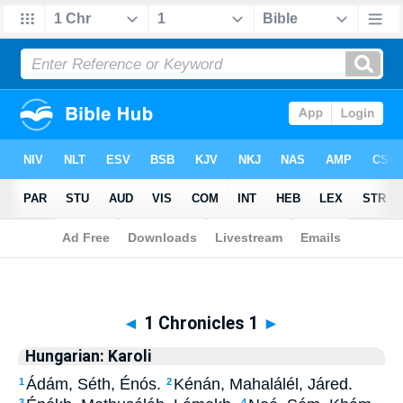
Biblia
>
Hungarian: Karoli
> 1 Chronicles 1
◄
1 Chronicles 1
►
Hungarian: Karoli
Ádám, Séth, Énós.
Kénán, Mahalálél, Járed.
1
2
3
4