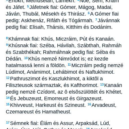
Énókh, Methuséláh, Lámekh.
Noé, Sém, Khám
és Jáfet.
Jáfetnek fiai: Gómer, Mágog, Madai,
5
Jáván, Thubál, Mésekh és Thirász.
A Gómer fiai
6
pedig: Askhenáz, Rifáth és Tógármah.
Jávánnak
7
pedig fiai: Elisah, Thársis, Kitthim és Dodánim.
Khámnak fiai: Khús, Miczráim, Pút és Kanaán.
8
Khúsnak fiai: Széba, Hávilah, Szábthah, Rahmáh
9
és Szabthékah; Rahmáhnak pedig fiai: Séba és
Dédán.
Khús nemzé Nimródot is; ez kezde
10
hatalmassá lenni a földön.
Miczráim pedig nemzé
11
Lúdimot, Anámimot, Lehábimot és Naftukhimot.
Pathruszimot és Kaszlukhimot, a kiktõl a
12
Filiszteusok származtak, és Kafthorimot.
Kanaán
13
pedig nemzé Czídont, az õ elsõszülöttét és Khétet,
És Jebuzeust, Emorreust és Girgazeust.
14
Khivveust, Harkeust és Szineust.
Arvadeust,
15
16
Czemareust és Hamatheust.
Sémnek fiai: Élám és Assur, Arpaksád, Lúd,
17