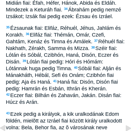
Midián fiai: Éfah, Héfer, Hánok, Abida és Eldáh.
Mindezek a Keturáh fiai.
Ábrahám pedig nemzé
34
Izsákot; Izsák fiai pedig ezek: Ézsau és Izráel.
Ézsaunak fiai: Elifáz, Réhuél, Jéhus, Jahlám és
35
Korakh.
Elifáz fiai: Thémán, Omár, Czefi,
36
Gahtám, Kenáz és Timna és Amálek.
Réhuél fiai:
37
Nakhath, Zérakh, Samma és Mizza.
Széir fiai:
38
Lótán és Sóbál, Czibhón, Haná, Disón, Eczer és
Disán.
Lótán fiai pedig: Hóri és Hómám:
39
Lótánnak huga pedig Timna.
Sóbál fiai: Alján és
40
Mánakháth, Hébál, Sefi és Onám; Czibhón fiai
pedig: Aja és Haná.
Haná fia: Disón, Disón fiai
41
pedig: Hamrán és Esbán, Ithrán és Kherán.
Eczer fiai: Bilhán és Zahaván, Jakán. Disán fiai:
42
Húcz és Arán.
Ezek pedig a királyok, a kik uralkodának Edom
43
földén, mielõtt az Izráel fiai között király uralkodott
volna: Bela, Behor fia, az õ városának neve