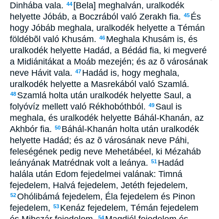
Dinhába vala.
[Bela] meghalván, uralkodék
44
helyette Jóbáb, a Boczrából való Zerakh fia.
És
45
hogy Jóbáb meghala, uralkodék helyette a Témán
földébõl való Khusám.
Meghala Khusám is, és
46
uralkodék helyette Hadád, a Bédád fia, ki megveré
a Midiánitákat a Moáb mezején; és az õ városának
neve Hávit vala.
Hadád is, hogy meghala,
47
uralkodék helyette a Masrekából való Szamlá.
Szamlá holta után uralkodék helyette Saul, a
48
folyóvíz mellett való Rékhobóthból.
Saul is
49
meghala, és uralkodék helyette Báhál-Khanán, az
Akhbór fia.
Báhál-Khanán holta után uralkodék
50
helyette Hadád; és az õ városának neve Páhi,
feleségének pedig neve Mehetábéel, ki Mézaháb
leányának Matrédnak volt a leánya.
Hadád
51
halála után Edom fejedelmei valának: Timná
fejedelem, Halvá fejedelem, Jetéth fejedelem,
Ohólibámá fejedelem, Éla fejedelem és Pinon
52
fejedelem,
Kenáz fejedelem, Témán fejedelem
53
és Mibczár fejedelem,
Magdiél fejedelem és
54