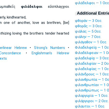
φιλάδελφοι — 1 Occ
συμπαθεῖς
φιλάδελφοι
εὔσπλαγχνοι
Additional Entri
rly,
kindhearted,
φθοράν — 3 Occ.
n one of another,
love as brethren,
[be]
φθορᾶς — 3 Occ.
φιάλας — 5 Occ.
thizing
loving the brothers
tender hearted
φιάλην — 7 Occ.
φιλάγαθον — 1 Occ.
Φιλαδελφείᾳ — 1 Oc
terlinear Hebrew
•
Strong's Numbers
•
Φιλαδέλφειαν — 1 O
Concordance
•
Englishman's Hebrew
φιλαδελφίᾳ — 3 Occ
Texts
φιλαδελφίαν — 2 Oc
φιλαδελφίας — 1 Oc
φιλάνδρους — 1 Occ
φιλανθρωπία — 1 Oc
φιλανθρωπίαν — 1 O
φιλανθρώπως — 1 O
φιλαργυρία — 1 Occ.
φιλάργυροι — 2 Occ.
φίλαυτοι — 1 Occ.