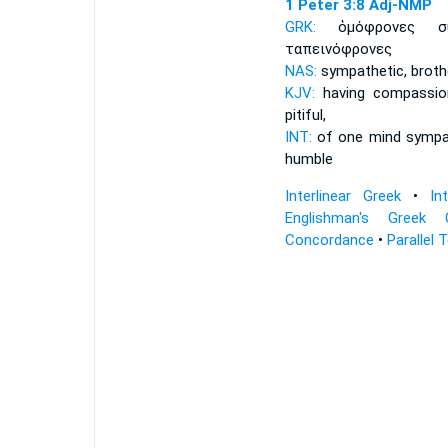
1 Peter 3:8
Adj-NMP
GRK:
ὁμόφρονες 
ταπεινόφρονες
NAS:
sympathetic,
brothe
KJV:
having compassio
pitiful,
INT:
of one mind sympa
humble
Interlinear Greek
•
In
Englishman's Greek 
Concordance
•
Parallel 