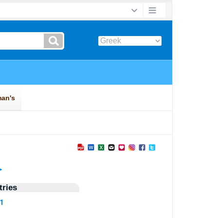
►
ries
61