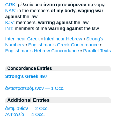
GRK:
μέλεσίν μου
ἀντιστρατευόμενον
τῷ νόμῳ
NAS:
in the members
of my body, waging war
against
the law
KJV:
members,
warring against
the law
INT:
members of me
warring against
the law
Interlinear Greek
•
Interlinear Hebrew
•
Strong's
Numbers
•
Englishman's Greek Concordance
•
Englishman's Hebrew Concordance
•
Parallel Texts
Concordance Entries
Strong's Greek 497
ἀντιστρατευόμενον — 1 Occ.
Additional Entries
ἀντιμισθίαν — 2 Occ.
Ἀντιοχείᾳ — 4 Occ.