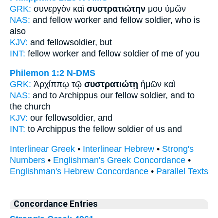
GRK:
συνεργὸν καὶ
συστρατιώτην
μου ὑμῶν
NAS:
and fellow worker
and fellow soldier,
who is
also
KJV:
and
fellowsoldier,
but
INT:
fellow worker and
fellow soldier
of me of you
Philemon 1:2
N-DMS
GRK:
Ἀρχίππῳ τῷ
συστρατιώτῃ
ἡμῶν καὶ
NAS:
and to Archippus
our fellow soldier,
and to
the church
KJV:
our
fellowsoldier,
and
INT:
to Archippus the
fellow soldier
of us and
Interlinear Greek
•
Interlinear Hebrew
•
Strong's
Numbers
•
Englishman's Greek Concordance
•
Englishman's Hebrew Concordance
•
Parallel Texts
Concordance Entries