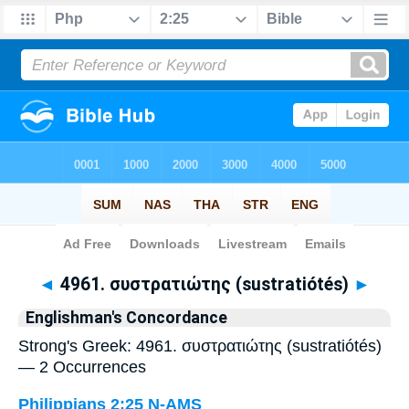
Bible
>
Strong's
> Greek
◄
4961. συστρατιώτης (sustratiótés)
►
Englishman's Concordance
Strong's Greek: 4961. συστρατιώτης (sustratiótés)
— 2 Occurrences
Philippians 2:25
N-AMS