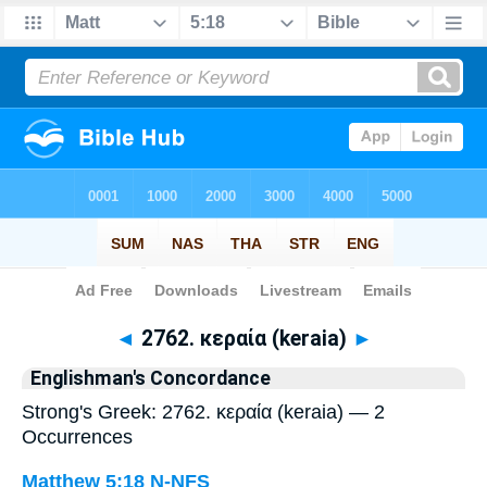
Bible
>
Strong's
> Greek
◄
2762. κεραία (keraia)
►
Englishman's Concordance
Strong's Greek: 2762. κεραία (keraia) — 2
Occurrences
Matthew 5:18
N-NFS