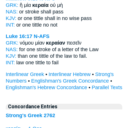
GRK:
ἢ μία
κεραία
οὐ μὴ
NAS:
or
stroke
shall pass
KJV:
or one
tittle
shall in no wise pass
INT:
or one
tittle
no not
Luke 16:17
N-AFS
GRK:
νόμου μίαν
κεραίαν
πεσεῖν
NAS:
for one
stroke of a letter
of the Law
KJV:
than one
tittle
of the law to fail.
INT:
law one
tittle
to fail
Interlinear Greek
•
Interlinear Hebrew
•
Strong's
Numbers
•
Englishman's Greek Concordance
•
Englishman's Hebrew Concordance
•
Parallel Texts
Concordance Entries
Strong's Greek 2762