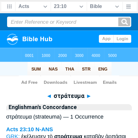
Bible
>
Strong's
> Greek
◄
στράτευμα
►
Englishman's Concordance
στράτευμα (strateuma) — 1 Occurrence
Acts 23:10
N-ANS
GRK:
ἐκέλευσεν τὸ
στράτευμα
καταβὰν ἁρπάσαι