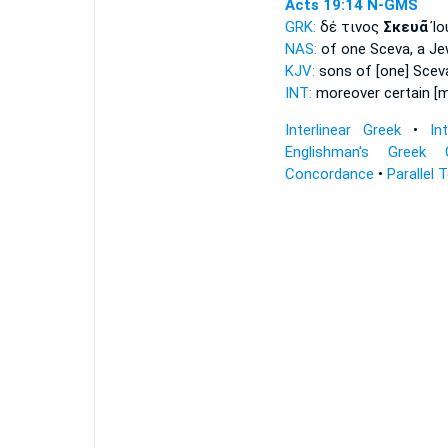
Acts 19:14
N-GMS
GRK:
δέ τινος
Σκευᾶ
Ἰο
NAS:
of one
Sceva,
a Je
KJV:
sons
of [one] Scev
INT:
moreover certain [
Interlinear Greek
•
In
Englishman's Greek 
Concordance
•
Parallel 