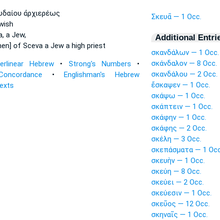
υδαίου ἀρχιερέως
Σκευᾶ — 1 Occ.
wish
a,
a Jew,
Additional Entri
men]
of Sceva
a Jew a high priest
σκανδάλων — 1 Occ.
σκάνδαλον — 8 Occ.
terlinear Hebrew
•
Strong's Numbers
•
σκανδάλου — 2 Occ.
Concordance
•
Englishman's Hebrew
ἔσκαψεν — 1 Occ.
Texts
σκάψω — 1 Occ.
σκάπτειν — 1 Occ.
σκάφην — 1 Occ.
σκάφης — 2 Occ.
σκέλη — 3 Occ.
σκεπάσματα — 1 Occ
σκευὴν — 1 Occ.
σκεύη — 8 Occ.
σκεύει — 2 Occ.
σκεύεσιν — 1 Occ.
σκεῦος — 12 Occ.
σκηναῖς — 1 Occ.