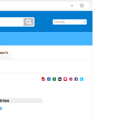
ries
30