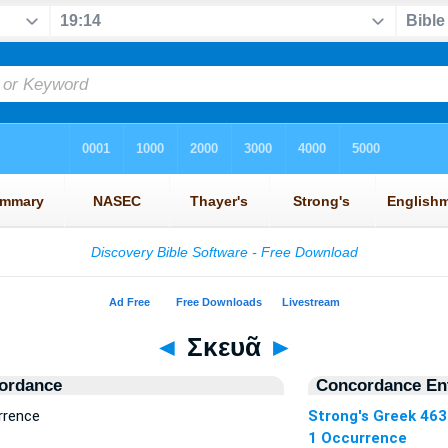
◄
Σκευᾶ
►
ordance
Concordance Ent
rrence
Strong's Greek 46
1 Occurrence