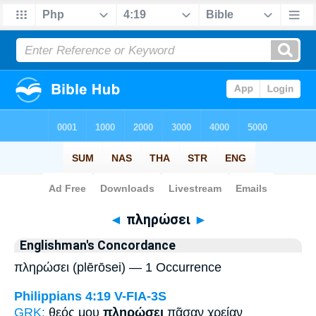
Bible
>
Strong's
> Greek
◄
πληρώσει
►
Englishman's Concordance
πληρώσει (plērōsei) — 1 Occurrence
Philippians 4:19
V-FIA-3S
GRK:
θεός μου
πληρώσει
πᾶσαν χρείαν