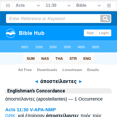
Bible
>
Strong's
> Greek
◄
ἀποστείλαντες
►
Englishman's Concordance
ἀποστείλαντες (aposteilantes) — 1 Occurrence
Acts 11:30
V-APA-NMP
GRK:
καὶ ἐποίησαν
ἀποστείλαντες
πρὸς τοὺς