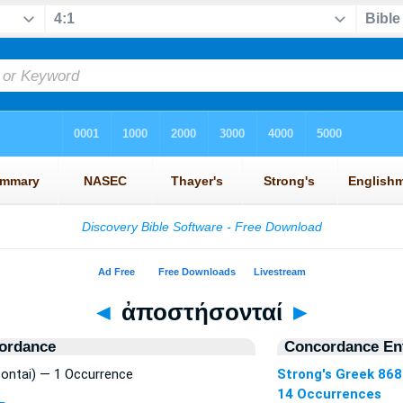
◄
ἀποστήσονταί
►
ordance
Concordance Ent
ntai) — 1 Occurrence
Strong's Greek 868
14 Occurrences