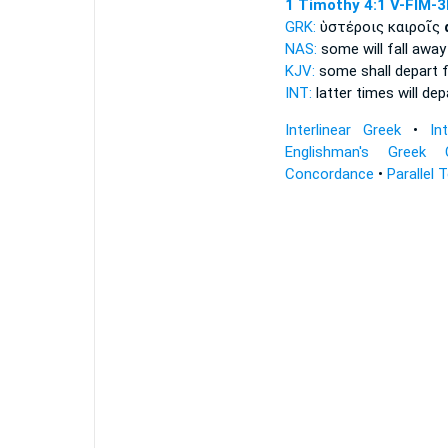
1 Timothy 4:1
V-FIM-3
GRK:
ὑστέροις καιροῖς
NAS:
some
will fall away
KJV:
some
shall depart
INT:
latter times
will de
Interlinear Greek
•
In
Englishman's Greek 
Concordance
•
Parallel 