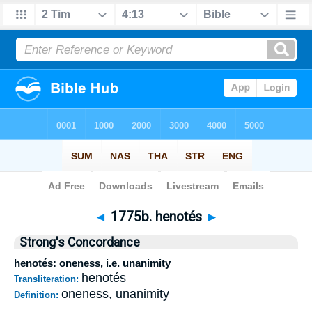
Bible
>
Strong's
>
Greek
> 1775b
◄
1775b. henotés
►
Strong's Concordance
henotés: oneness, i.e. unanimity
henotés
Transliteration:
oneness, unanimity
Definition: