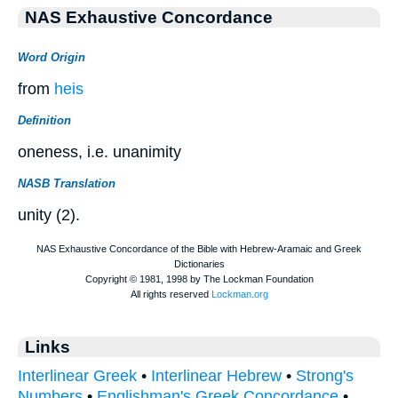
NAS Exhaustive Concordance
Word Origin
from
heis
Definition
oneness, i.e. unanimity
NASB Translation
unity (2).
Links
Interlinear Greek
•
Interlinear Hebrew
•
Strong's
Numbers
•
Englishman's Greek Concordance
•