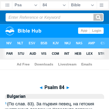
Biblia
>
Bulgarian
> Psalm 84
◄
Psalm 84
►
Bulgarian
(По слав. 83). За първия певец, на гетския
1