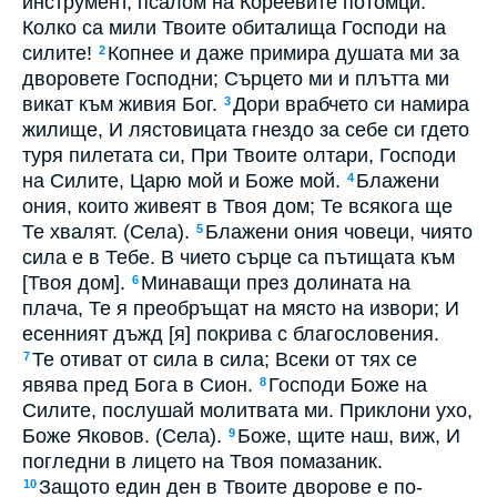
инструмент, псалом на Кореевите потомци.
Колко са мили Твоите обиталища Господи на
силите!
Копнее и даже примира душата ми за
2
дворовете Господни; Сърцето ми и плътта ми
викат към живия Бог.
Дори врабчето си намира
3
жилище, И лястовицата гнездо за себе си гдето
туря пилетата си, При Твоите олтари, Господи
на Силите, Царю мой и Боже мой.
Блажени
4
ония, които живеят в Твоя дом; Те всякога ще
Те хвалят. (Села).
Блажени ония човеци, чиято
5
сила е в Тебе. В чието сърце са пътищата към
[Твоя дом].
Минаващи през долината на
6
плача, Те я преобръщат на място на извори; И
есенният дъжд [я] покрива с благословения.
Те отиват от сила в сила; Всеки от тях се
7
явява пред Бога в Сион.
Господи Боже на
8
Силите, послушай молитвата ми. Приклони ухо,
Боже Яковов. (Села).
Боже, щите наш, виж, И
9
погледни в лицето на Твоя помазаник.
Защото един ден в Твоите дворове е по-
10