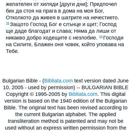
желателен от хиляди [други дни]; Предпочел
бих да стоя на прага в дома на моя Бог,
Отколкото да живея в шатрите на нечестието.
Защото Господ Бог е слънце и щит; Господ
11
ще даде благодат и слава; Няма да лиши от
никакво добро ходещите с незлобие.
Господи
12
на Силите, Блажен оня човек, който уповава на
Тебе.
Bulgarian Bible - (
Bibliata.com
text version dated June
10, 2005 - used by permission) -- BULGARIAN BIBLE
Copyright © 1995-2005 by
Bibliata.com
. This digital
version is based on the 1940 edition of the Bulgarian
Bible. The original text has been revised according to
the current Bulgarian alphabet. The applied
transliteration method is patented and may not be
used without an express written permission from the