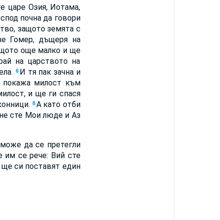
е царе Озия, Иотама,
оспод почна да говори
ство, защото земята с
зе Гомер, дъщеря на
защото още малко и ще
рай на царството на
ела.
И тя пак зачна и
6
а покажа милост към
лост, и ще ги спася
 конници.
А като отби
8
 не сте Мои люде и Аз
 може да се претегли
е им се рече: Вий сте
 ще си поставят един