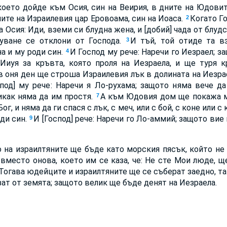
което дойде към Осия, син на Веирия, в дните на Юдовит
дните на Израилевия цар Еровоама, син на Иоаса.
Когато Г
2
на Осия: Иди, вземи си блудна жена, и [добий] чада от блуд
уване се отклони от Господа.
И тъй, той отиде та в
3
а и му роди син.
И Господ му рече: Наречи го Иезраел; 
4
Ииуя за кръвта, която проля на Иезраела, и ще туря к
в оня ден ще строша Израилевия лък в долината на Иезра
спод] му рече: Наречи я Ло-рухама; защото няма вече д
икак няма да им простя.
А към Юдовия дом ще покажа ми
7
ог, и няма да ги спася с лък, с меч, или с бой, с коне или с
оди син.
И [Господ] рече: Наречи го Ло-аммий; защото вие
9
о на израилтяните ще бъде като морския пясък, който не
 вместо онова, което им се каза, че: Не сте Мои люде, щ
Тогава юдейците и израилтяните ще се съберат заедно, та
зат от земята; защото велик ще бъде денят на Иезраела.