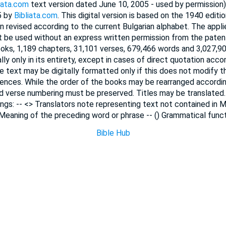
iata.com
text version dated June 10, 2005 - used by permissio
5 by
Bibliata.com
. This digital version is based on the 1940 editio
n revised according to the current Bulgarian alphabet. The appl
 be used without an express written permission from the paten
ooks, 1,189 chapters, 31,101 verses, 679,466 words and 3,027,90
lly only in its entirety, except in cases of direct quotation ac
he text may be digitally formatted only if this does not modify 
ences. While the order of the books may be rearranged accordi
nd verse numbering must be preserved. Titles may be translated
ngs: -- <> Translators note representing text not contained in M
 Meaning of the preceding word or phrase -- () Grammatical funct
Bible Hub