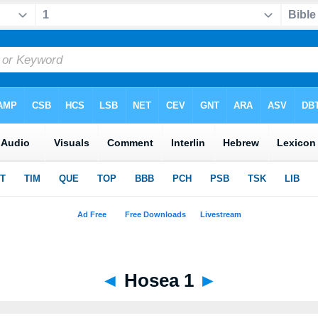
◄
Hosea 1
►