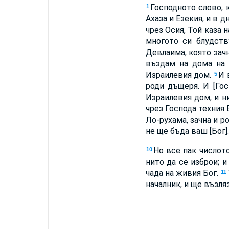
Господното слово, 
1
Ахаза и Езекия, и в 
чрез Осия, Той каза 
многото си блудств
Девлаима, която зачн
въздам на дома на 
Израилевия дом.
И 
5
роди дъщеря. И [Го
Израилевия дом, и н
чрез Господа техния Б
Ло-рухама, зачна и р
не ще бъда ваш [Бог].
Но все пак числот
10
нито да се изброи; и
чада на живия Бог.
11
началник, и ще възля