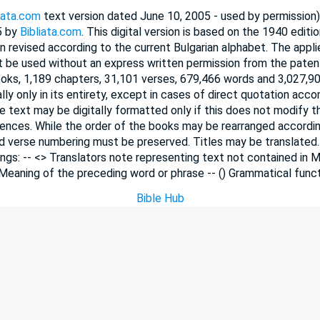
iata.com
text version dated June 10, 2005 - used by permissio
5 by
Bibliata.com
. This digital version is based on the 1940 editio
n revised according to the current Bulgarian alphabet. The appl
 be used without an express written permission from the paten
ooks, 1,189 chapters, 31,101 verses, 679,466 words and 3,027,90
lly only in its entirety, except in cases of direct quotation ac
he text may be digitally formatted only if this does not modify 
ences. While the order of the books may be rearranged accordi
nd verse numbering must be preserved. Titles may be translated
ngs: -- <> Translators note representing text not contained in M
 Meaning of the preceding word or phrase -- () Grammatical funct
Bible Hub