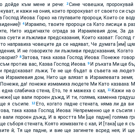
во дойде към мене и рече:
Сине човешки, пророкувай
2
куват, и кажи на ония, които пророкуват от своето си съ
а Господ Иеова: Горко на глупавите пророци, Които се водя
[видение]!
Израилю, твоите пророци са Като лисици в ра
4
ите, Нито издигнахте ограда за Израилевия дом, За да
ха суети и лъжливи предсказания, Които казват: Господ г
ито направиха човеците да се надяват, Че думата [им] щя
дения, И не говорихте ли лъжливи предсказания, Когато 
говорил?
Затова, така казва Господ Иеова: Понеже говор
8
з съм против вас, Казва Господ Иеова.
И ръката Ми ще бъ
9
 и предсказват лъжи; Те не ще бъдат в съвета на людет
на Израилевия дом, Нито ще влязат в Израилевата земя; 
Понеже, да! понеже измамиха людете Ми Като казваха: Ми
 една слабичка стена, Ето, те я мажеха с кал,
Кажи на о
11
онеже] ще вали пороен дъжд, И ти, голяма, каменна граду
 ще я съсипе.
Ето, когато падне стената, няма ли да ви 
12
това, така казва Господ Иеова: Непременно ще я съсипя 
е вали пороен дъжд, И в яростта Ми [ще падне] голяма гр
ще съборя стената, Която измазахте с кал, И [така] ще я с
ите й; Тя ще падне, и вие ще загинете всред нея; И ще