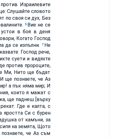
 против Израилевите
рце: Слушайте словото
т по своя си дух, Без
звалините.
Вие не се
5
 устои в боя в деня
овори, Когато Господ
ла да се изпълни.
Не
7
казвате: Господ рече,
ихте суети и видяхте
де против пророците,
е Ми, Нито ще бъдат
И ще познаете, че Аз
р! а пък няма мир; И
ния, които я мажат с
шка, ще паднеш [върху
рекат: Где е калта, с
в яростта Си с бурен
адушка от камъни, за
ъсипя на земята, Щото
 познаете, че Аз съм