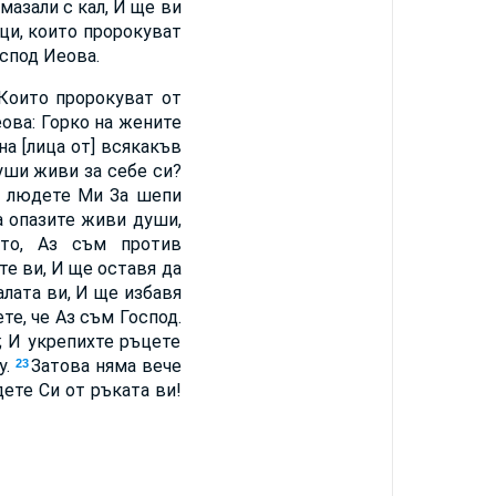
мазали с кал, И ще ви
ци, които пророкуват
оспод Иеова.
 Които пророкуват от
еова: Горко на жените
на [лица от] всякакъв
уши живи за себе си?
у людете Ми За шепи
а опазите живи души,
Ето, Аз съм против
те ви, И ще оставя да
лата ви, И ще избавя
те, че Аз съм Господ.
; И укрепихте ръцете
у.
Затова няма вече
23
ете Си от ръката ви!