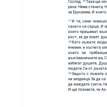
Господ.
Така ще изч
15
река: Няма стената, Н
за Ерусалим, И които
И ти, сине човешк
17
своето си сърце; И 
които пришиват възгл
ръст, за да ловят д
Като лъжете люде
19
ечемик и късчета хл
които не трябва
възглавничките ви, С
избягат душите, Душ
людете Си от ръката 
Защото с лъжите о
22
на злодееца За да се
да виждате суети, Н
И ще познаете, че Аз