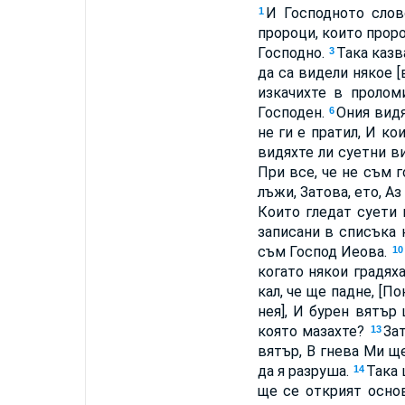
И Господното сло
1
пророци, които проро
Господно.
Така казв
3
да са видели някое 
изкачихте в пролом
Господен.
Ония видя
6
не ги е пратил, И ко
видяхте ли суетни ви
При все, че не съм 
лъжи, Затова, ето, А
Които гледат суети
записани в списъка 
съм Господ Иеова.
10
когато някои градяха
кал, че ще падне, [П
нея], И бурен вятър
която мазахте?
За
13
вятър, В гнева Ми щ
да я разруша.
Така 
14
ще се открият основ