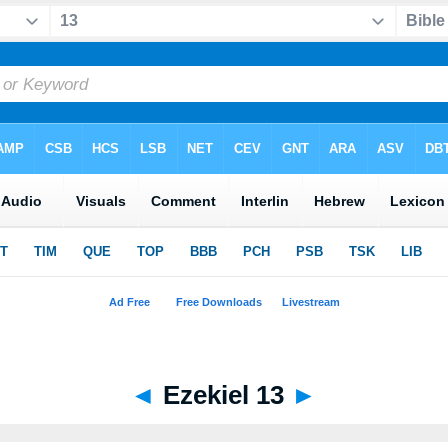
◄
Ezekiel 13
►