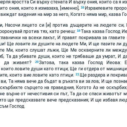
ерпя яростта Си върху стената И върху ония, които са я из
ито ония, които я измазаха, [именно],
Израилевите проро
16
 виждат видения на мир за него, Когато няма мир, казва Г
и, Насочи лицето си [и] против дъщерите на людете си,
пророкувай против тях, като речеш:
Така казва Господ И
18
авнички на всеки лакът, И правят покривала за главите 
уши! Ще ловите ли душите на людете Ми, И ще пазите ли д
те Ми, които слушат лъжи, Ще Ме оскверните ли межд
яб, Та да убивате души, които не трябваше да умрат, И д
ше да живеят?
Затова, така казва Господ Иеова: 
20
 които ловите души като птици; Ще ги отдера от мишници
ите, които вие ловите като птици.
Ще раздера и покрива
21
ви, Та няма вече да бъдат в ръката ви за лов; И ще познае
скърбихте сърцето на праведния, Когото Аз не оскърбих
 не върне от нечестивия си път, Та да се спаси животът м
ито ще предсказвате вече предсказания; И ще избавя люд
 съм Господ.