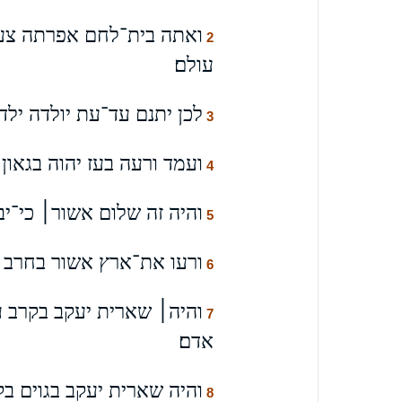
ואתה בית־לחם אפרתה צעיר
2
עולם׃
לכן יתנם עד־עת יולדה ילדה
3
ועמד ורעה בעז יהוה בגאון
4
והיה זה שלום אשור׀ כי־יב
5
ורעו את־ארץ אשור בחרב וא
6
והיה׀ שארית יעקב בקרב ע
7
אדם׃
והיה שארית יעקב בגוים ב
8