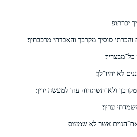
 יכרתו׃פ
 והכרתי סוסיך מקרבך והאבדתי מרכבתיך׃
כל־מבצריך׃
ים לא יהיו־לך׃
 מקרבך ולא־תשתחוה עוד למעשה ידיך׃
שמדתי עריך׃
ת־הגוים אשר לא שמעו׃ס