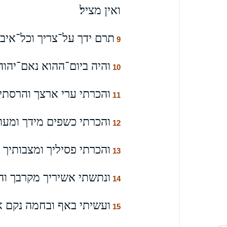
ואין מציל׃
תרם ידך על־צריך וכל־איביך
9
והיה ביום־ההוא נאם־יהוה
10
והכרתי ערי ארצך והרסתי 
11
והכרתי כשפים מידך ומעוננ
12
והכרתי פסיליך ומצבותיך
13
ונתשתי אשיריך מקרבך וה
14
ועשיתי באף ובחמה נקם א
15