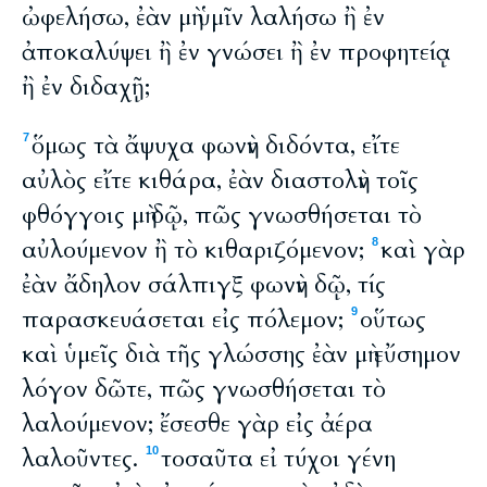
ὠφελήσω, ἐὰν μὴ ὑμῖν λαλήσω ἢ ἐν
ἀποκαλύψει ἢ ἐν γνώσει ἢ ἐν προφητείᾳ
ἢ ἐν διδαχῇ;
ὅμως τὰ ἄψυχα φωνὴν διδόντα, εἴτε
7
αὐλὸς εἴτε κιθάρα, ἐὰν διαστολὴν τοῖς
φθόγγοις μὴ δῷ, πῶς γνωσθήσεται τὸ
αὐλούμενον ἢ τὸ κιθαριζόμενον;
καὶ γὰρ
8
ἐὰν ἄδηλον σάλπιγξ φωνὴν δῷ, τίς
παρασκευάσεται εἰς πόλεμον;
οὕτως
9
καὶ ὑμεῖς διὰ τῆς γλώσσης ἐὰν μὴ εὔσημον
λόγον δῶτε, πῶς γνωσθήσεται τὸ
λαλούμενον; ἔσεσθε γὰρ εἰς ἀέρα
λαλοῦντες.
τοσαῦτα εἰ τύχοι γένη
10