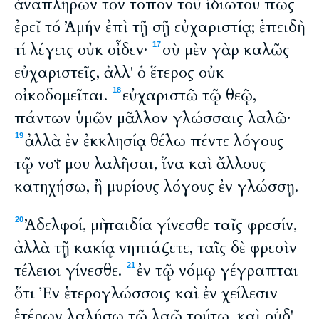
ἀναπληρῶν τὸν τόπον τοῦ ἰδιώτου πῶς
ἐρεῖ τό Ἀμήν ἐπὶ τῇ σῇ εὐχαριστίᾳ; ἐπειδὴ
τί λέγεις οὐκ οἶδεν·
σὺ μὲν γὰρ καλῶς
17
εὐχαριστεῖς, ἀλλ' ὁ ἕτερος οὐκ
οἰκοδομεῖται.
εὐχαριστῶ τῷ θεῷ,
18
πάντων ὑμῶν μᾶλλον γλώσσαις λαλῶ·
ἀλλὰ ἐν ἐκκλησίᾳ θέλω πέντε λόγους
19
τῷ νοΐ μου λαλῆσαι, ἵνα καὶ ἄλλους
κατηχήσω, ἢ μυρίους λόγους ἐν γλώσσῃ.
Ἀδελφοί, μὴ παιδία γίνεσθε ταῖς φρεσίν,
20
ἀλλὰ τῇ κακίᾳ νηπιάζετε, ταῖς δὲ φρεσὶν
τέλειοι γίνεσθε.
ἐν τῷ νόμῳ γέγραπται
21
ὅτι Ἐν ἑτερογλώσσοις καὶ ἐν χείλεσιν
ἑτέρων λαλήσω τῷ λαῷ τούτῳ, καὶ οὐδ'