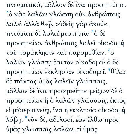
πνευματικά, μᾶλλον δὲ ἵνα προφητεύητε.
ὁ γὰρ λαλῶν γλώσσῃ οὐκ ἀνθρώποις
2
λαλεῖ ἀλλὰ θεῷ, οὐδεὶς γὰρ ἀκούει,
πνεύματι δὲ λαλεῖ μυστήρια·
ὁ δὲ
3
προφητεύων ἀνθρώποις λαλεῖ οἰκοδομὴν
καὶ παράκλησιν καὶ παραμυθίαν.
ὁ
4
λαλῶν γλώσσῃ ἑαυτὸν οἰκοδομεῖ· ὁ δὲ
προφητεύων ἐκκλησίαν οἰκοδομεῖ.
θέλω
5
δὲ πάντας ὑμᾶς λαλεῖν γλώσσαις,
μᾶλλον δὲ ἵνα προφητεύητε· μείζων δὲ ὁ
προφητεύων ἢ ὁ λαλῶν γλώσσαις, ἐκτὸς
εἰ μὴ διερμηνεύῃ, ἵνα ἡ ἐκκλησία οἰκοδομὴν
λάβῃ.
νῦν δέ, ἀδελφοί, ἐὰν ἔλθω πρὸς
6
ὑμᾶς γλώσσαις λαλῶν, τί ὑμᾶς