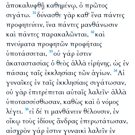
ἀποκαλυφθῇ καθημένῳ, ὁ πρῶτος
σιγάτω.
δύνασθε γὰρ καθ' ἕνα πάντες
31
προφητεύειν, ἵνα πάντες μανθάνωσιν
καὶ πάντες παρακαλῶνται,
καὶ
32
πνεύματα προφητῶν προφήταις
ὑποτάσσεται,
οὐ γάρ ἐστιν
33
ἀκαταστασίας ὁ θεὸς ἀλλὰ εἰρήνης, ὡς ἐν
πάσαις ταῖς ἐκκλησίαις τῶν ἁγίων.
Αἱ
34
γυναῖκες ἐν ταῖς ἐκκλησίαις σιγάτωσαν,
οὐ γὰρ ἐπιτρέπεται αὐταῖς λαλεῖν· ἀλλὰ
ὑποτασσέσθωσαν, καθὼς καὶ ὁ νόμος
λέγει.
εἰ δέ τι μανθάνειν θέλουσιν, ἐν
35
οἴκῳ τοὺς ἰδίους ἄνδρας ἐπερωτάτωσαν,
αἰσχρὸν γάρ ἐστιν γυναικὶ λαλεῖν ἐν