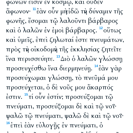
φωνῶν εἰσὶν ἐν κόσμῳ, καὶ οὐδὲν
ἄφωνον·
ἐὰν οὖν μὴ εἰδῶ τὴν δύναμιν τῆς
11
φωνῆς, ἔσομαι τῷ λαλοῦντι βάρβαρος
καὶ ὁ λαλῶν ἐν ἐμοὶ βάρβαρος.
οὕτως
12
καὶ ὑμεῖς, ἐπεὶ ζηλωταί ἐστε πνευμάτων,
πρὸς τὴν οἰκοδομὴν τῆς ἐκκλησίας ζητεῖτε
ἵνα περισσεύητε.
Διὸ ὁ λαλῶν γλώσσῃ
13
προσευχέσθω ἵνα διερμηνεύῃ.
ἐὰν γὰρ
14
προσεύχωμαι γλώσσῃ, τὸ πνεῦμά μου
προσεύχεται, ὁ δὲ νοῦς μου ἄκαρπός
ἐστιν.
τί οὖν ἐστίν; προσεύξομαι τῷ
15
πνεύματι, προσεύξομαι δὲ καὶ τῷ νοΐ·
ψαλῶ τῷ πνεύματι, ψαλῶ δὲ καὶ τῷ νοΐ·
ἐπεὶ ἐὰν εὐλογῇς ἐν πνεύματι, ὁ
16