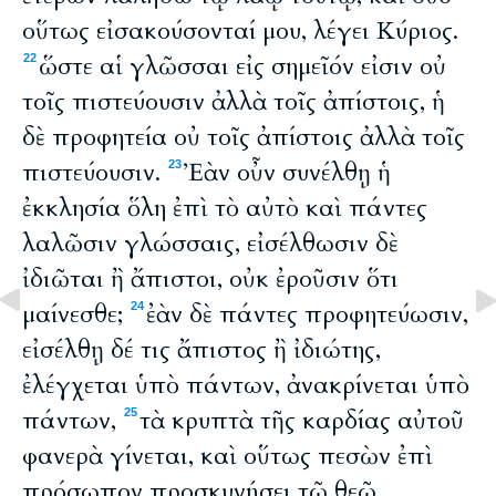
οὕτως εἰσακούσονταί μου, λέγει Κύριος.
ὥστε αἱ γλῶσσαι εἰς σημεῖόν εἰσιν οὐ
22
τοῖς πιστεύουσιν ἀλλὰ τοῖς ἀπίστοις, ἡ
δὲ προφητεία οὐ τοῖς ἀπίστοις ἀλλὰ τοῖς
πιστεύουσιν.
Ἐὰν οὖν συνέλθῃ ἡ
23
ἐκκλησία ὅλη ἐπὶ τὸ αὐτὸ καὶ πάντες
λαλῶσιν γλώσσαις, εἰσέλθωσιν δὲ
ἰδιῶται ἢ ἄπιστοι, οὐκ ἐροῦσιν ὅτι
μαίνεσθε;
ἐὰν δὲ πάντες προφητεύωσιν,
24
εἰσέλθῃ δέ τις ἄπιστος ἢ ἰδιώτης,
ἐλέγχεται ὑπὸ πάντων, ἀνακρίνεται ὑπὸ
πάντων,
τὰ κρυπτὰ τῆς καρδίας αὐτοῦ
25
φανερὰ γίνεται, καὶ οὕτως πεσὼν ἐπὶ
πρόσωπον προσκυνήσει τῷ θεῷ,