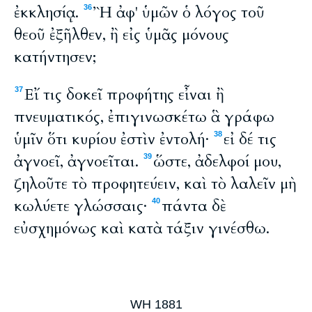
ἐκκλησίᾳ.
Ἢ ἀφ' ὑμῶν ὁ λόγος τοῦ
36
θεοῦ ἐξῆλθεν, ἢ εἰς ὑμᾶς μόνους
κατήντησεν;
Εἴ τις δοκεῖ προφήτης εἶναι ἢ
37
πνευματικός, ἐπιγινωσκέτω ἃ γράφω
ὑμῖν ὅτι κυρίου ἐστὶν ἐντολή·
εἰ δέ τις
38
ἀγνοεῖ, ἀγνοεῖται.
ὥστε, ἀδελφοί μου,
39
ζηλοῦτε τὸ προφητεύειν, καὶ τὸ λαλεῖν μὴ
κωλύετε γλώσσαις·
πάντα δὲ
40
εὐσχημόνως καὶ κατὰ τάξιν γινέσθω.
WH 1881