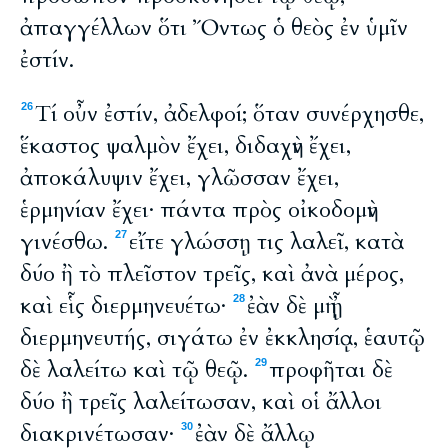
ἀπαγγέλλων ὅτι Ὄντως ὁ θεὸς ἐν ὑμῖν
ἐστίν.
Τί οὖν ἐστίν, ἀδελφοί; ὅταν συνέρχησθε,
26
ἕκαστος ψαλμὸν ἔχει, διδαχὴν ἔχει,
ἀποκάλυψιν ἔχει, γλῶσσαν ἔχει,
ἑρμηνίαν ἔχει· πάντα πρὸς οἰκοδομὴν
γινέσθω.
εἴτε γλώσσῃ τις λαλεῖ, κατὰ
27
δύο ἢ τὸ πλεῖστον τρεῖς, καὶ ἀνὰ μέρος,
καὶ εἷς διερμηνευέτω·
ἐὰν δὲ μὴ ᾖ
28
διερμηνευτής, σιγάτω ἐν ἐκκλησίᾳ, ἑαυτῷ
δὲ λαλείτω καὶ τῷ θεῷ.
προφῆται δὲ
29
δύο ἢ τρεῖς λαλείτωσαν, καὶ οἱ ἄλλοι
διακρινέτωσαν·
ἐὰν δὲ ἄλλῳ
30