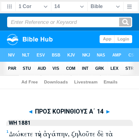
Biblia
>
WH 1881
> ΠΡΟΣ ΚΟΡΙΝΘΙΟΥΣ Α΄ 14
◄
ΠΡΟΣ ΚΟΡΙΝΘΙΟΥΣ Α΄ 14
►
WH 1881
Διώκετε τὴν ἀγάπην, ζηλοῦτε δὲ τὰ
1