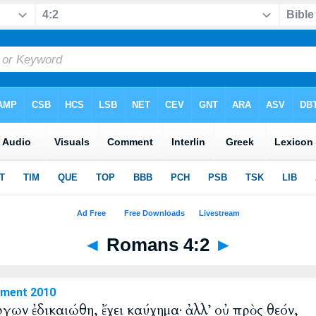
◄
Romans 4:2
►
ament 2010
ργων ἐδικαιώθη, ἔχει καύχημα· ἀλλ’ οὐ πρὸς θεόν,