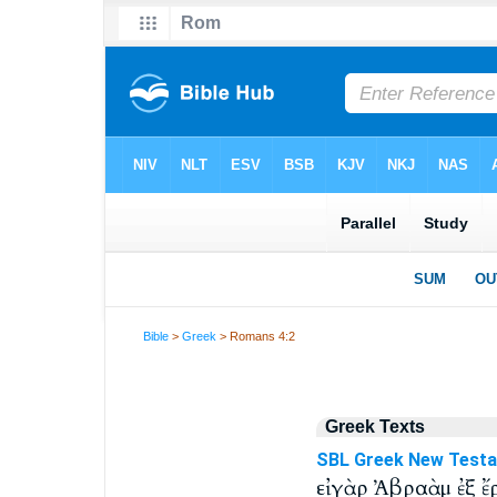
Bible
>
Greek
> Romans 4:2
Greek Texts
SBL Greek New Test
εἰ γὰρ Ἀβραὰμ ἐξ ἔ