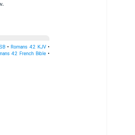
ν.
ASB
•
Romans 4:2 KJV
•
ans 4:2 French Bible
•