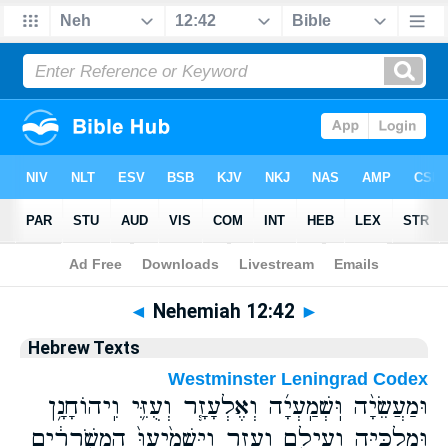
Bible
>
Hebrew
> Nehemiah 12:42
◄
Nehemiah 12:42
►
Hebrew Texts
Westminster Leningrad Codex
וּמַעֲשֵׂיָ֨ה וּֽשְׁמַֽעְיָ֜ה וְאֶלְעָזָ֧ר וְעֻזִּ֛י וִֽיהוֹחָנָ֥ן
וּמַלְכִּיָּ֖ה וְעֵילָ֣ם וָעָ֑זֶר וַיַּשְׁמִ֙יעוּ֙ הַמְשֹׁ֣רְרִ֔ים