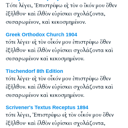
Tότε λέγει, Ἐπιστρέψω εἰς τὸν ο ἴκόν μου ὅθεν
ἐξῆλθον· καὶ ἐλθὸν εὑρίσκει σχολάζοντα,
σεσαρωμένον, καὶ κεκοσμημένον.
Greek Orthodox Church 1904
τότε λέγει· εἰς τὸν οἶκόν μου ἐπιστρέψω ὅθεν
ἐξῆλθον· καὶ ἐλθὸν εὑρίσκει σχολάζοντα καὶ
σεσαρωμένον καὶ κεκοσμημένον.
Tischendorf 8th Edition
τότε λέγει· εἰς τὸν οἶκόν μου ἐπιστρέψω ὅθεν
ἐξῆλθον. καὶ ἐλθὸν εὑρίσκει σχολάζοντα καὶ
σεσαρωμένον καὶ κεκοσμημένον.
Scrivener's Textus Receptus 1894
τότε λέγει, Ἐπιστρέψω εἰς τὸν οἶκόν μου ὅθεν
ἐξῆλθον· καὶ ἐλθὸν εὑρίσκει σχολάζοντα,