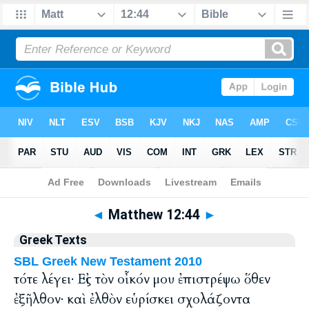
Bible
>
Greek
> Matthew 12:44
◄
Matthew 12:44
►
Greek Texts
SBL Greek New Testament 2010
τότε λέγει· Εἰς τὸν οἶκόν μου ἐπιστρέψω ὅθεν
ἐξῆλθον· καὶ ἐλθὸν εὑρίσκει σχολάζοντα