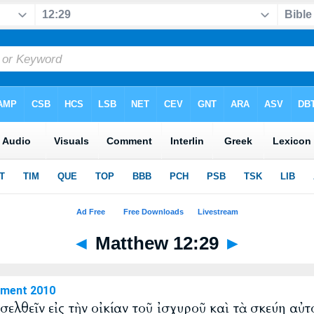
◄
Matthew 12:29
►
ament 2010
εἰσελθεῖν εἰς τὴν οἰκίαν τοῦ ἰσχυροῦ καὶ τὰ σκεύη αὐ