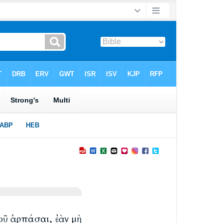
τοῦ ἁρπάσαι, ἐὰν μὴ