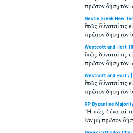
πρῶτον δήσῃ τὸν ἰσ
Nestle Greek New Te
ἢ πῶς δύναταί τις 
πρῶτον δήσῃ τὸν ἰσ
Westcott and Hort 1
ἢ πῶς δύναταί τις 
πρῶτον δήσῃ τὸν ἰσ
Westcott and Hort / [
ἢ πῶς δύναταί τις 
πρῶτον δήσῃ τὸν ἰσ
RP Byzantine Majorit
Ἢ πῶς δύναταί τις
ἐὰν μὴ πρῶτον δήσῃ
Greek Orthodox Chur