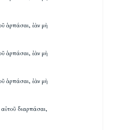
τοῦ ἁρπάσαι, ἐὰν μὴ
τοῦ ἁρπάσαι, ἐὰν μὴ
τοῦ ἁρπάσαι, ἐὰν μὴ
η αὐτοῦ διαρπάσαι,