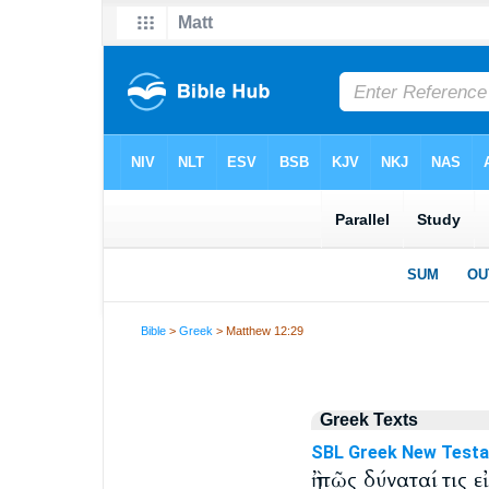
Bible
>
Greek
> Matthew 12:29
Greek Texts
SBL Greek New Test
ἢ πῶς δύναταί τις 