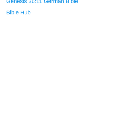
Genesis 36:11 German Bible
Bible Hub