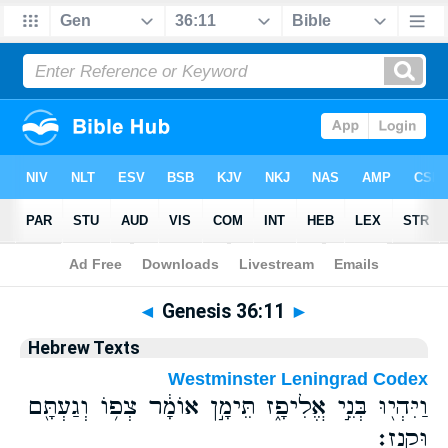
Bible
>
Hebrew
> Genesis 36:11
◄
Genesis 36:11
►
Hebrew Texts
Westminster Leningrad Codex
וַיִּהְי֖וּ בְּנֵ֣י אֱלִיפָ֑ז תֵּימָ֣ן אוֹמָ֔ר צְפ֥וֹ וְגַעְתָּ֖ם
וּקְנַֽז׃