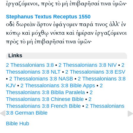
ἐργαζόμενοι, πρὸς τὸ μὴ ἐπιβαρῆσαί τινα ὑμῶν·
Stephanus Textus Receptus 1550
οὐδὲ δωρεὰν ἄρτον ἐφάγομεν παρά τινος ἀλλ' ἐν
κόπῳ καὶ μόχθῳ νύκτα καὶ ἡμέραν ἐργαζόμενοι
πρὸς τὸ μὴ ἐπιβαρῆσαί τινα ὑμῶν·
Links
2 Thessalonians 3:8
•
2 Thessalonians 3:8 NIV
•
2
Thessalonians 3:8 NLT
•
2 Thessalonians 3:8 ESV
•
2 Thessalonians 3:8 NASB
•
2 Thessalonians 3:8
KJV
•
2 Thessalonians 3:8 Bible Apps
•
2
Thessalonians 3:8 Biblia Paralela
•
2
Thessalonians 3:8 Chinese Bible
•
2
Thessalonians 3:8 French Bible
•
2 Thessalonians
3:8 German Bible
Bible Hub