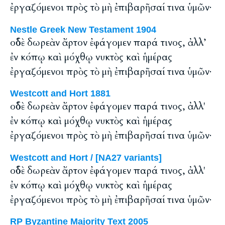
ἐργαζόμενοι πρὸς τὸ μὴ ἐπιβαρῆσαί τινα ὑμῶν·
Nestle Greek New Testament 1904
οὐδὲ δωρεὰν ἄρτον ἐφάγομεν παρά τινος, ἀλλ’
ἐν κόπῳ καὶ μόχθῳ νυκτὸς καὶ ἡμέρας
ἐργαζόμενοι πρὸς τὸ μὴ ἐπιβαρῆσαί τινα ὑμῶν·
Westcott and Hort 1881
οὐδὲ δωρεὰν ἄρτον ἐφάγομεν παρά τινος, ἀλλ'
ἐν κόπῳ καὶ μόχθῳ νυκτὸς καὶ ἡμέρας
ἐργαζόμενοι πρὸς τὸ μὴ ἐπιβαρῆσαί τινα ὑμῶν·
Westcott and Hort / [NA27 variants]
οὐδὲ δωρεὰν ἄρτον ἐφάγομεν παρά τινος, ἀλλ'
ἐν κόπῳ καὶ μόχθῳ νυκτὸς καὶ ἡμέρας
ἐργαζόμενοι πρὸς τὸ μὴ ἐπιβαρῆσαί τινα ὑμῶν·
RP Byzantine Majority Text 2005