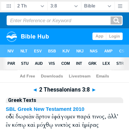
Bible
>
Greek
> 2 Thessalonians 3:8
◄
2 Thessalonians 3:8
►
Greek Texts
SBL Greek New Testament 2010
οὐδὲ δωρεὰν ἄρτον ἐφάγομεν παρά τινος, ἀλλ’
ἐν κόπῳ καὶ μόχθῳ νυκτὸς καὶ ἡμέρας