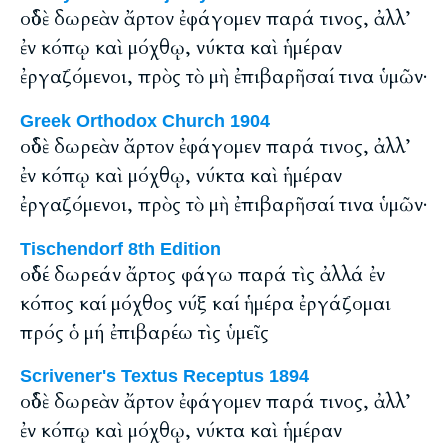
οὐδὲ δωρεὰν ἄρτον ἐφάγομεν παρά τινος, ἀλλ’
ἐν κόπῳ καὶ μόχθῳ, νύκτα καὶ ἡμέραν
ἐργαζόμενοι, πρὸς τὸ μὴ ἐπιβαρῆσαί τινα ὑμῶν·
Greek Orthodox Church 1904
οὐδὲ δωρεὰν ἄρτον ἐφάγομεν παρά τινος, ἀλλ’
ἐν κόπῳ καὶ μόχθῳ, νύκτα καὶ ἡμέραν
ἐργαζόμενοι, πρὸς τὸ μὴ ἐπιβαρῆσαί τινα ὑμῶν·
Tischendorf 8th Edition
οὐδέ δωρεάν ἄρτος φάγω παρά τὶς ἀλλά ἐν
κόπος καί μόχθος νύξ καί ἡμέρα ἐργάζομαι
πρός ὁ μή ἐπιβαρέω τὶς ὑμεῖς
Scrivener's Textus Receptus 1894
οὐδὲ δωρεὰν ἄρτον ἐφάγομεν παρά τινος, ἀλλ’
ἐν κόπῳ καὶ μόχθῳ, νύκτα καὶ ἡμέραν