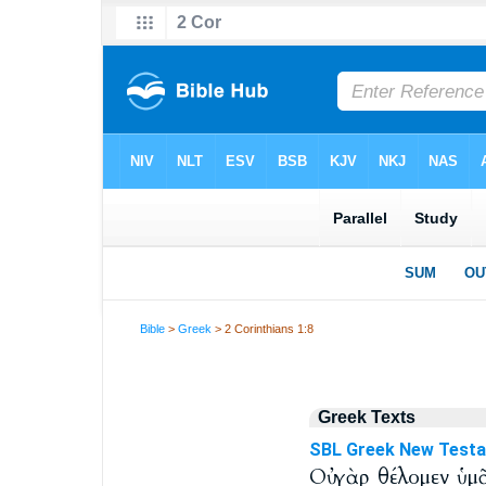
Bible
>
Greek
> 2 Corinthians 1:8
Greek Texts
SBL Greek New Test
Οὐ γὰρ θέλομεν ὑμ