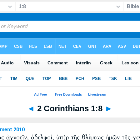
◄
2 Corinthians 1:8
►
ament 2010
ᾶς ἀγνοεῖν, ἀδελφοί, ὑπὲρ τῆς θλίψεως ἡμῶν τῆς γεν