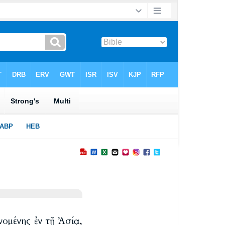
ομένης ἐν τῇ Ἀσίᾳ,