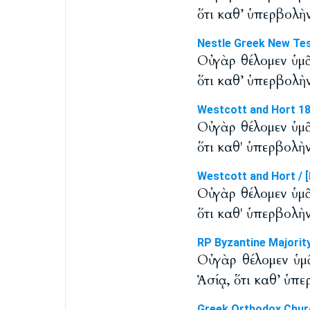
ὅτι καθ’ ὑπερβολὴ
Nestle Greek New Te
Οὐ γὰρ θέλομεν ὑμ
ὅτι καθ’ ὑπερβολὴ
Westcott and Hort 1
Οὐ γὰρ θέλομεν ὑμ
ὅτι καθ' ὑπερβολὴ
Westcott and Hort / [
Οὐ γὰρ θέλομεν ὑμ
ὅτι καθ' ὑπερβολὴ
RP Byzantine Majorit
Οὐ γὰρ θέλομεν ὑμ
Ἀσίᾳ, ὅτι καθ’ ὑπ
Greek Orthodox Chur